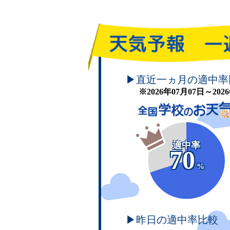
頑張れ！学校のお天気
▶直近一ヵ月の適中率
※2026年07月07日～20
適中率
70
%
▶昨日の適中率比較