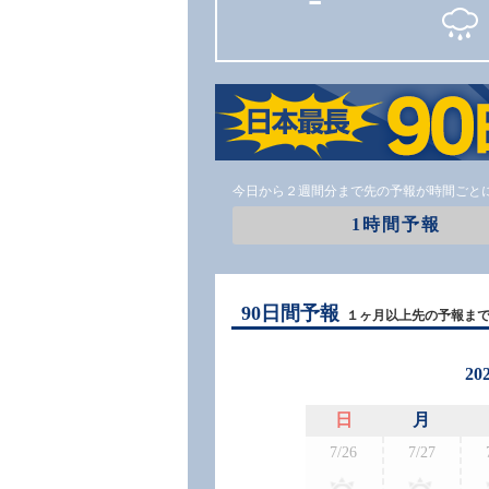
今日から２週間分まで先の予報が時間ごと
1時間予報
90日間予報
１ヶ月以上先の予報ま
20
日
月
7/26
7/27