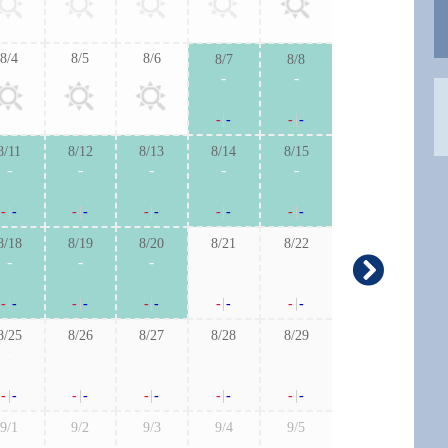
-
|
-
-
|
-
8/4
8/5
8/6
8/7
8/8
9/6
9/7
-
-
-
-
-
|
-
-
|
-
-
|
-
-
|
-
8/11
8/12
8/13
8/14
8/15
9/13
9/1
-
-
-
-
-
-
-
-
|
-
-
|
-
-
|
-
-
|
-
-
|
-
-
|
-
-
|
-
8/18
8/19
8/20
8/21
8/22
9/20
9/2
-
-
-
-
-
-
-
-
|
-
-
|
-
-
|
-
-
|
-
-
|
-
-
|
-
-
|
-
8/25
8/26
8/27
8/28
8/29
9/27
9/2
-
-
-
-
-
-
-
-
|
-
-
|
-
-
|
-
-
|
-
-
|
-
-
|
-
-
|
-
9/1
9/2
9/3
9/4
9/5
-
-
-
-
-