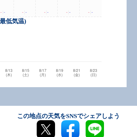
-
|
-
-
|
-
-
|
-
-
|
-
-
|
-
・最低気温)
この地点の天気をSNSでシェアしよう