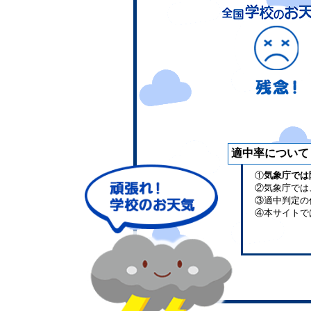
適中率について
①
気象庁では
②気象庁では
③適中判定の
④本サイトで