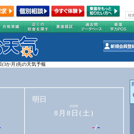
0日(3か月)先の天気予報
明日
2026年
8月8日(土)
-
-
/
-
-