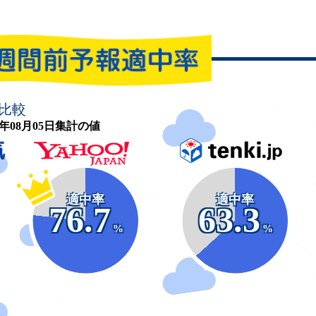
比較
26年08月05日集計の値
適中率
適中率
76.7
63.3
%
%