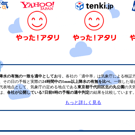
降水の有無の一致を適中としており、
各社の「適中率」は気象庁による検証
、その日の予報と実際の
24時間中の1mm以上降水の有無を比べ、
一致した場
代表地点として、気象庁の定める地点である
東京都千代田区北の丸公園
の天
は、
各社が公開している7日前0時の予報の適中判定
の結果を比較しています
もっと詳しく見る