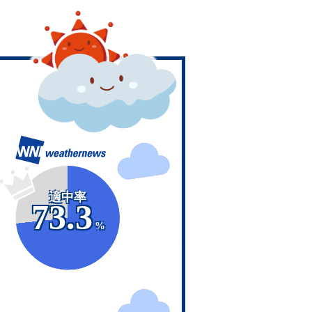
適中率
73.3
%