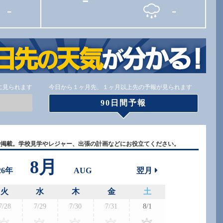
-
-
に見られます
今日から１ヶ月先、１ヶ月以上先の予報が見られます
90日間予報
で掲載。学校見学やレジャー、出張の計画などにお役立てください。
8月
26年
AUG
翌月
火
水
木
金
土
7/28
7/29
7/30
7/31
8/1
8/30
8/3
-
-