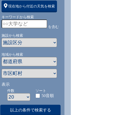
現在地から付近の天気を検索
キーワードから検索
を含む
施設から検索
地域から検索
表示
件数
ソート
50音順
1
9/1
9/2
9/3
9/4
9/5
9/27
以上の条件で検索する
-
-
-
-
-
-