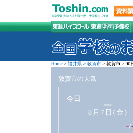
大学受験(大学入試)対策の塾・予備校なら東進
Home
>
福井県
>
敦賀市
>
敦賀市
>
9
敦賀市の天気
今日
2026年
8月7日(金)
-
/
-