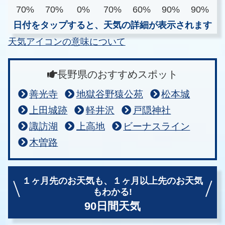
70%
70%
0%
70%
60%
90%
90%
日付をタップすると、天気の詳細が表示されます
天気アイコンの意味について
長野県のおすすめスポット
善光寺
地獄谷野猿公苑
松本城
上田城跡
軽井沢
戸隠神社
諏訪湖
上高地
ビーナスライン
木曽路
１ヶ月先のお天気も、
１ヶ月以上先のお天気
もわかる!
90日間天気