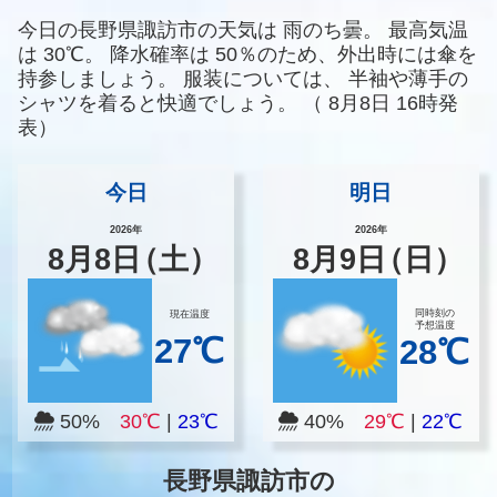
今日の長野県諏訪市の天気は
雨のち曇。
最高気温
は
30℃。
降水確率は
50％のため、外出時には傘を
持参しましょう。
服装については、
半袖や薄手の
シャツを着ると快適でしょう。
（
8月8日 16時発
表）
今日
明日
2026年
2026年
8
月
8
日
（土）
8
月
9
日
（日）
同時刻の
現在温度
予想温度
27℃
28℃
50%
30℃
|
23℃
40%
29℃
|
22℃
長野県諏訪市の