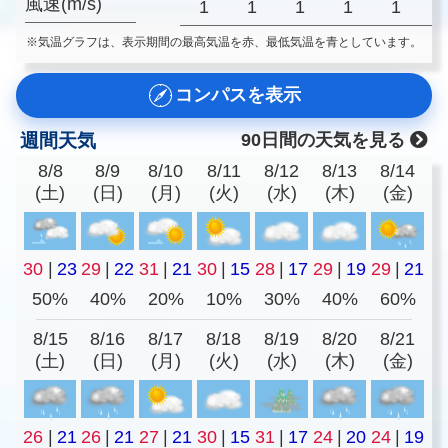
風速(m/s)
1
1
1
1
1
※気温グラフは、表示期間の最高気温を赤、最低気温を青としています。
コンパスを表示
週間天気
90日間の天気を見る
8/8
8/9
8/10
8/11
8/12
8/13
8/14
(土)
(日)
(月)
(火)
(水)
(木)
(金)
30
|
23
29
|
22
31
|
21
30
|
15
28
|
17
29
|
19
29
|
21
50%
40%
20%
10%
30%
40%
60%
8/15
8/16
8/17
8/18
8/19
8/20
8/21
(土)
(日)
(月)
(火)
(水)
(木)
(金)
26
|
21
26
|
21
27
|
21
30
|
15
31
|
17
24
|
20
24
|
19