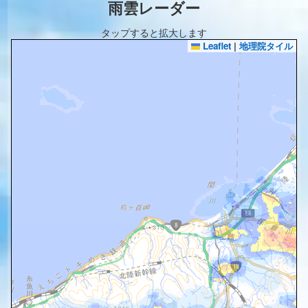
雨雲レーダー
タップすると拡大します
Leaflet
|
地理院タイル