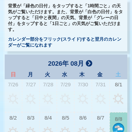
背景が「緑色の日付」をタップすると「1時間ごと」の天
気がご覧いただけます。また、背景が「白色の日付」をタ
ップすると「日中と夜間」の天気、背景が「グレーの日
付」をタップすると「1日ごと」の天気がご覧いただけま
す。
カレンダー部分をフリック(スライド)すると翌月のカレン
ダーがご覧になれます
2026年 08月
日
月
火
水
木
金
土
7/26
7/27
7/28
7/29
7/30
7/31
8/1
2
8/2
8/3
8/4
8/5
8/6
8/7
8/8