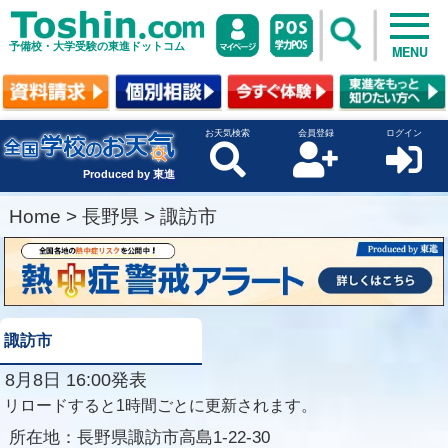
予備校・大学受験の東進ドットコム
MENU
お天気検索
会員登録
ログイン
Produced by 東進
Home
>
長野県
>
諏訪市
諏訪市
8月8日 16:00発表
リロードすると1時間ごとに更新されます。
所在地：
長野県諏訪市高島1-22-30