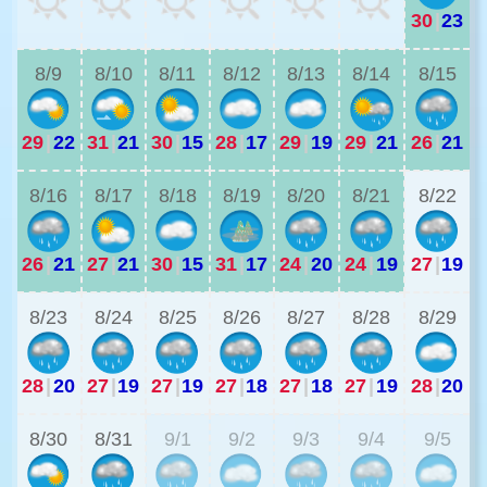
30
|
23
2
8/9
8/10
8/11
8/12
8/13
8/14
8/15
29
|
22
31
|
21
30
|
15
28
|
17
29
|
19
29
|
21
26
|
21
2
8/16
8/17
8/18
8/19
8/20
8/21
8/22
26
|
21
27
|
21
30
|
15
31
|
17
24
|
20
24
|
19
27
|
19
2
8/23
8/24
8/25
8/26
8/27
8/28
8/29
28
|
20
27
|
19
27
|
19
27
|
18
27
|
18
27
|
19
28
|
20
2
8/30
8/31
9/1
9/2
9/3
9/4
9/5