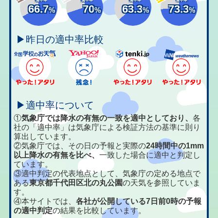
66.7
70
63.3
73.3
%
%
%
%
▶昨日の適中率比較
▶適中率について
①
気象庁では降水の有無の一致を適中としており、
各
社の「適中率」は気象庁による検証方法の基準に則り
算出しています。
②気象庁では、その日の予報と実際の
24時間中の1mm
以上降水の有無を比べ、
一致した場合に適中と判定し
ています。
③適中判定の代表地点として、気象庁の定める地点で
ある
東京都千代田区北の丸公園
の天気を参照していま
す。
④本サイトでは、
各社が公開している7日前0時の予報
の適中判定
の結果を比較しています。