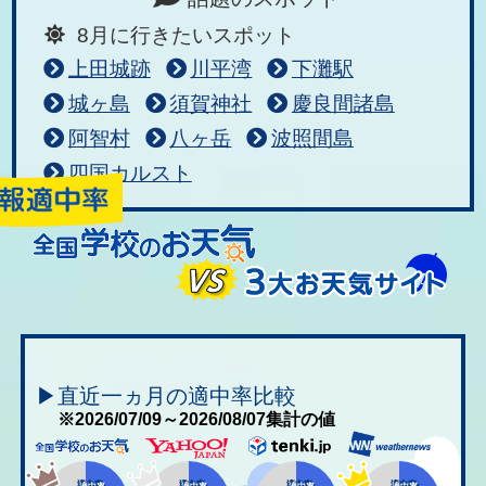
8月に行きたいスポット
上田城跡
川平湾
下灘駅
城ヶ島
須賀神社
慶良間諸島
阿智村
八ヶ岳
波照間島
四国カルスト
▶直近一ヵ月の適中率比較
※2026/07/09～2026/08/07集計の値
適中率
適中率
適中率
適中率