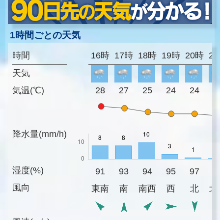
1時間ごとの天気
時間
16時
17時
18時
19時
20時
2
天気
気温(℃)
28
27
25
24
24
2
降水量(mm/h)
湿度(%)
91
93
94
95
97
9
風向
東南
南
南西
西
北
北