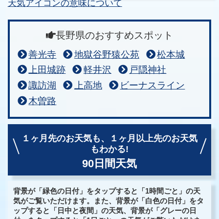
天気アイコンの意味について
長野県のおすすめスポット
善光寺
地獄谷野猿公苑
松本城
上田城跡
軽井沢
戸隠神社
諏訪湖
上高地
ビーナスライン
木曽路
１ヶ月先のお天気も、
１ヶ月以上先のお天気
もわかる!
90日間天気
背景が「緑色の日付」をタップすると「1時間ごと」の天
気がご覧いただけます。また、背景が「白色の日付」をタ
ップすると「日中と夜間」の天気、背景が「グレーの日