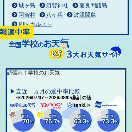
城ヶ島
須賀神社
慶良間諸島
阿智村
八ヶ岳
波照間島
四国カルスト
頑張れ！学校のお天気
▶直近一ヵ月の適中率比較
※2026/07/07～2026/08/05集計の値
適中率
適中率
適中率
適中率
70
76.7
63.3
73.3
%
%
%
%