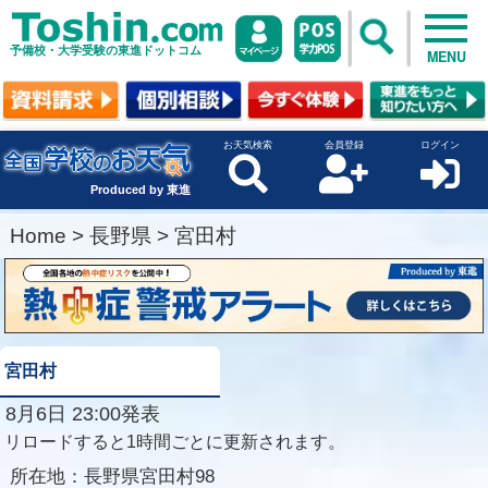
予備校・大学受験の東進ドットコム
MENU
お天気検索
会員登録
ログイン
Produced by 東進
Home
>
長野県
>
宮田村
宮田村
8月6日 23:00発表
リロードすると1時間ごとに更新されます。
所在地：
長野県宮田村98