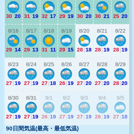
30
|
20
31
|
19
32
|
17
29
|
19
30
|
20
30
|
21
25
|
20
2
8/16
8/17
8/18
8/19
8/20
8/21
8/22
29
|
14
29
|
13
31
|
11
29
|
15
28
|
18
28
|
19
28
|
19
2
8/23
8/24
8/25
8/26
8/27
8/28
8/29
27
|
19
27
|
19
27
|
18
26
|
19
27
|
20
27
|
20
28
|
20
2
8/30
8/31
9/1
9/2
9/3
9/4
9/5
27
|
19
27
|
19
26
|
19
27
|
19
27
|
19
26
|
19
27
|
18
90日間気温(最高・最低気温)