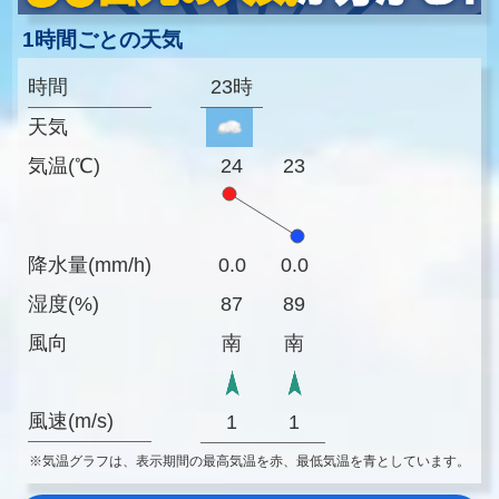
1時間ごとの天気
時間
23時
天気
気温(℃)
24
23
降水量(mm/h)
0.0
0.0
湿度(%)
87
89
風向
南
南
風速(m/s)
1
1
※気温グラフは、表示期間の最高気温を赤、最低気温を青としています。