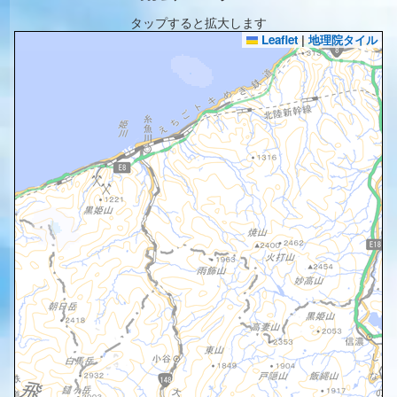
タップすると拡大します
Leaflet
|
地理院タイル