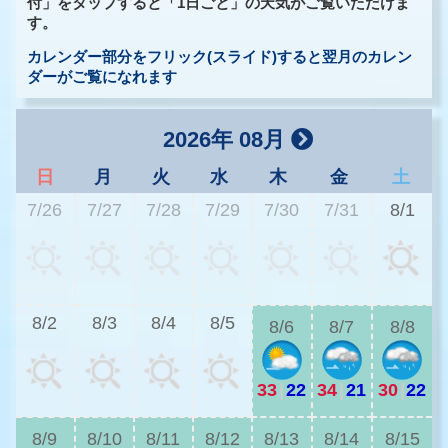
付」をタップすると「1日ごと」の天気がご覧いただけま
す。
カレンダー部分をフリック(スライド)すると翌月のカレン
ダーがご覧になれます
2026年 08月
日
月
火
水
木
金
土
7/26
7/27
7/28
7/29
7/30
7/31
8/1
2
8/2
8/3
8/4
8/5
8/6
8/7
8/8
33
|
22
34
|
21
30
|
22
2
8/9
8/10
8/11
8/12
8/13
8/14
8/15