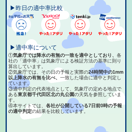
▶昨日の適中率比較
▶適中率について
①
気象庁では降水の有無の一致を適中としており、
各
社の「適中率」は気象庁による検証方法の基準に則り
算出しています。
②気象庁では、その日の予報と実際の
24時間中の1mm
以上降水の有無を比べ、
一致した場合に適中と判定し
ています。
③適中判定の代表地点として、気象庁の定める地点で
ある
東京都千代田区北の丸公園
の天気を参照していま
す。
④本サイトでは、
各社が公開している7日前0時の予報
の適中判定
の結果を比較しています。