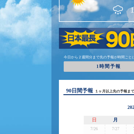
今日から２週間分まで先の予報が時間ごと
1時間予報
90日間予報
１ヶ月以上先の予報ま
20
日
月
7/26
7/27