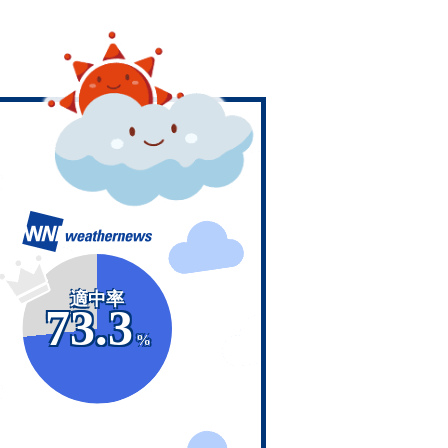
適中率
73.3
%