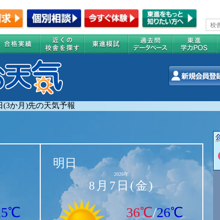
0日(3か月)先の天気予報
明日
2026年
8月7日(金)
25℃
36℃
/
26℃