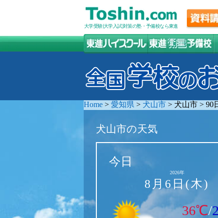
大学受験(大学入試)対策の塾・予備校なら東進
Home
>
愛知県
>
犬山市
>
犬山市
>
9
犬山市の天気
今日
2026年
8月6日(木)
36℃
/