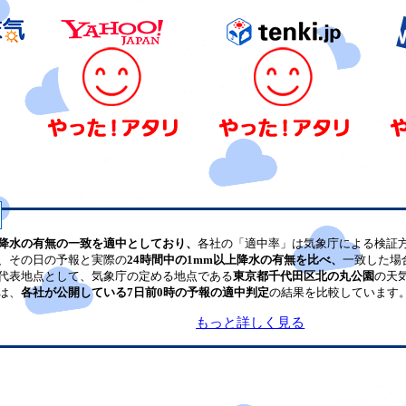
降水の有無の一致を適中としており、
各社の「適中率」は気象庁による検証
、その日の予報と実際の
24時間中の1mm以上降水の有無を比べ、
一致した場
代表地点として、気象庁の定める地点である
東京都千代田区北の丸公園
の天
は、
各社が公開している7日前0時の予報の適中判定
の結果を比較しています
もっと詳しく見る