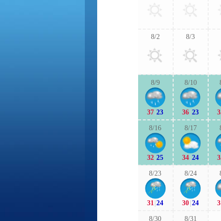
8/2
8/3
8/9
8/10
37
|
23
36
|
23
3
8/16
8/17
32
|
25
34
|
24
3
8/23
8/24
31
|
24
30
|
24
3
8/30
8/31