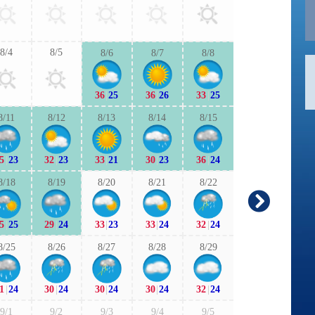
31
|
24
31
|
2
8/4
8/5
8/6
8/7
8/8
9/6
9/7
36
|
25
36
|
26
33
|
25
30
|
21
31
|
2
8/11
8/12
8/13
8/14
8/15
9/13
9/1
5
|
23
32
|
23
33
|
21
30
|
23
36
|
24
28
|
22
28
|
1
8/18
8/19
8/20
8/21
8/22
9/20
9/2
5
|
25
29
|
24
33
|
23
33
|
24
32
|
24
27
|
21
27
|
2
8/25
8/26
8/27
8/28
8/29
9/27
9/2
1
|
24
30
|
24
30
|
24
30
|
24
32
|
24
28
|
21
28
|
2
9/1
9/2
9/3
9/4
9/5