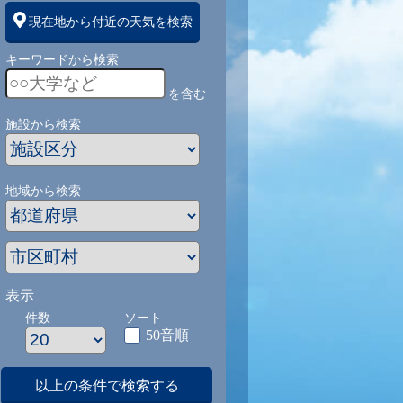
現在地から付近の天気を検索
キーワードから検索
を含む
施設から検索
地域から検索
表示
件数
ソート
50音順
以上の条件で検索する
1
9/1
9/2
9/3
9/4
9/5
9/27