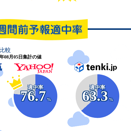
比較
26年08月05日集計の値
適中率
適中率
76.7
63.3
%
%