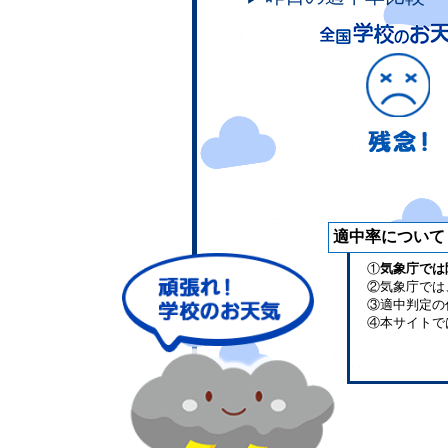
適中率について
①
気象庁では
②気象庁では
③適中判定の
④本サイトで