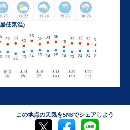
0
|
23
31
|
22
31
|
24
29
|
23
30
|
23
・最低気温)
この地点の天気をSNSでシェアしよう