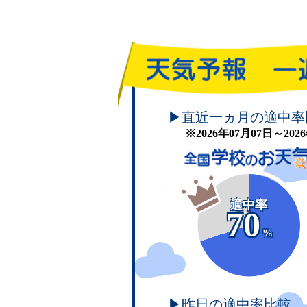
頑張れ！学校のお天気
▶直近一ヵ月の適中率
※2026年07月07日～20
適中率
70
%
▶昨日の適中率比較