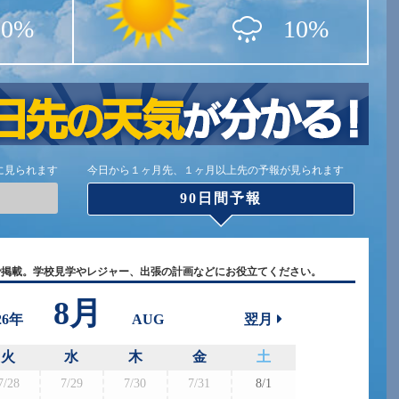
10%
10%
に見られます
今日から１ヶ月先、１ヶ月以上先の予報が見られます
90日間予報
で掲載。学校見学やレジャー、出張の計画などにお役立てください。
8月
26年
AUG
翌月
火
水
木
金
土
7/28
7/29
7/30
7/31
8/1
8/30
8/3