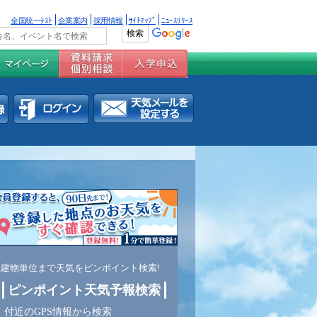
全国統一ﾃｽﾄ
企業案内
採用情報
ｻｲﾄﾏｯﾌﾟ
ﾆｭｰｽﾘﾘｰｽ
建物単位まで天気をピンポイント検索!
ピンポイント天気予報検索
付近のGPS情報から検索