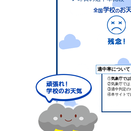
適中率について
①
気象庁では
②気象庁では
③適中判定の
④本サイトで