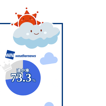
適中率
73.3
%