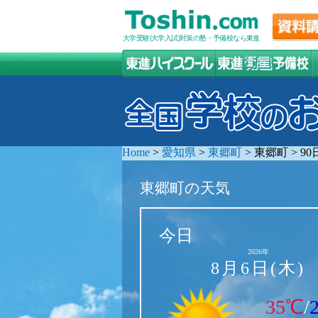
大学受験(大学入試)対策の塾・予備校なら東進
Home
>
愛知県
>
東郷町
>
東郷町
>
9
東郷町の天気
今日
2026年
8月6日(木)
35℃
/