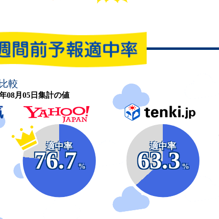
比較
26年08月05日集計の値
適中率
適中率
76.7
63.3
%
%