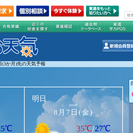
0日(3か月)先の天気予報
明日
2026年
8月7日(金)
25℃
35℃
/
27℃