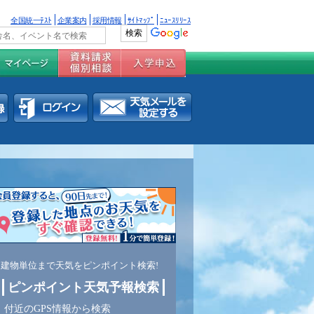
全国統一ﾃｽﾄ
企業案内
採用情報
ｻｲﾄﾏｯﾌﾟ
ﾆｭｰｽﾘﾘｰｽ
建物単位まで天気をピンポイント検索!
ピンポイント天気予報検索
付近のGPS情報から検索