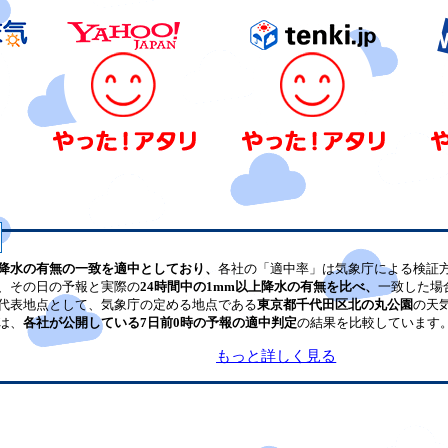
降水の有無の一致を適中としており、
各社の「適中率」は気象庁による検証
、その日の予報と実際の
24時間中の1mm以上降水の有無を比べ、
一致した場
代表地点として、気象庁の定める地点である
東京都千代田区北の丸公園
の天
は、
各社が公開している7日前0時の予報の適中判定
の結果を比較しています
もっと詳しく見る