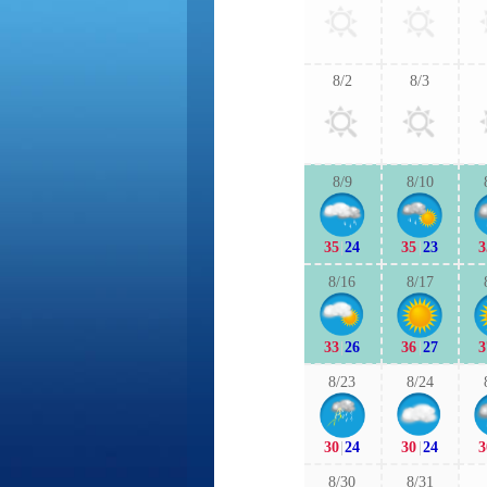
8/2
8/3
8/9
8/10
35
|
24
35
|
23
3
8/16
8/17
33
|
26
36
|
27
3
8/23
8/24
30
|
24
30
|
24
3
8/30
8/31