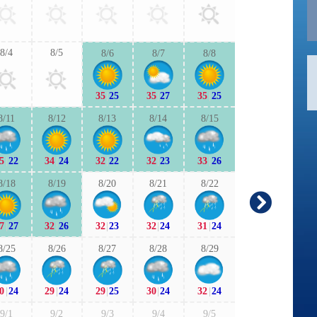
30
|
24
31
|
2
8/4
8/5
8/6
8/7
8/8
9/6
9/7
35
|
25
35
|
27
35
|
25
30
|
22
31
|
2
8/11
8/12
8/13
8/14
8/15
9/13
9/1
5
|
22
34
|
24
32
|
22
32
|
23
33
|
26
28
|
22
28
|
1
8/18
8/19
8/20
8/21
8/22
9/20
9/2
7
|
27
32
|
26
32
|
23
32
|
24
31
|
24
27
|
21
28
|
2
8/25
8/26
8/27
8/28
8/29
9/27
9/2
0
|
24
29
|
24
29
|
25
30
|
24
32
|
24
28
|
21
28
|
2
9/1
9/2
9/3
9/4
9/5