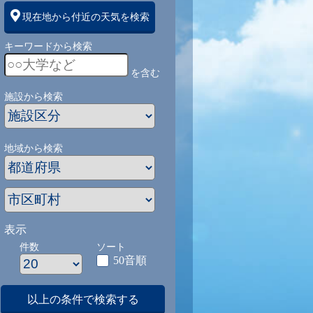
現在地から付近の天気を検索
キーワードから検索
を含む
施設から検索
地域から検索
表示
件数
ソート
50音順
以上の条件で検索する
1
9/1
9/2
9/3
9/4
9/5
9/27