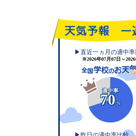
頑張れ！学校のお天気
▶直近一ヵ月の適中率
※2026年07月07日～20
適中率
70
%
▶昨日の適中率比較