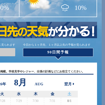
10%
10%
に見られます
今日から１ヶ月先、１ヶ月以上先の予報が見られます
90日間予報
で掲載。学校見学やレジャー、出張の計画などにお役立てください。
8月
26年
AUG
翌月
火
水
木
金
土
7/28
7/29
7/30
7/31
8/1
8/30
8/3