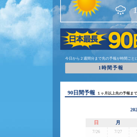
今日から２週間分まで先の予報が時間ごと
1時間予報
90日間予報
１ヶ月以上先の予報ま
20
日
月
7/26
7/27