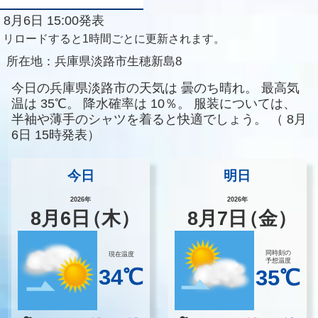
8月6日 15:00発表
リロードすると1時間ごとに更新されます。
所在地：
兵庫県淡路市生穂新島8
今日の兵庫県淡路市の天気は
曇のち晴れ。
最高気
温は
35℃。
降水確率は
10％。
服装については、
半袖や薄手のシャツを着ると快適でしょう。
（
8月
6日 15時発表）
今日
明日
2026年
2026年
8
月
6
日
（木）
8
月
7
日
（金）
同時刻の
現在温度
予想温度
34℃
35℃