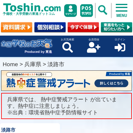
予備校・大学受験の東進ドットコム
MENU
お天気検索
会員登録
ログイン
Produced by 東進
Home
>
兵庫県
>
淡路市
兵庫県では、 熱中症警戒アラート が出ていま
す。熱中症に注意しましょう。
※出典：環境省熱中症予防情報サイト
淡路市