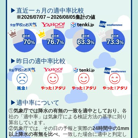
▶直近一ヵ月の適中率比較
※2026/07/07～2026/08/05集計の値
適中率
適中率
適中率
適中率
70
76.7
63.3
73.3
%
%
%
%
▶昨日の適中率比較
▶適中率について
①
気象庁では降水の有無の一致を適中としており、
各
社の「適中率」は気象庁による検証方法の基準に則り
算出しています。
②気象庁では、その日の予報と実際の
24時間中の1mm
以上降水の有無を比べ、
一致した場合に適中と判定し