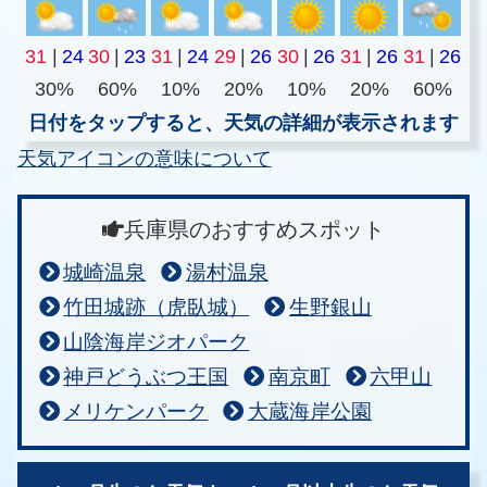
31
|
24
30
|
23
31
|
24
29
|
26
30
|
26
31
|
26
31
|
26
30%
60%
10%
20%
10%
20%
60%
日付をタップすると、天気の詳細が表示されます
天気アイコンの意味について
兵庫県のおすすめスポット
城崎温泉
湯村温泉
竹田城跡（虎臥城）
生野銀山
山陰海岸ジオパーク
神戸どうぶつ王国
南京町
六甲山
メリケンパーク
大蔵海岸公園