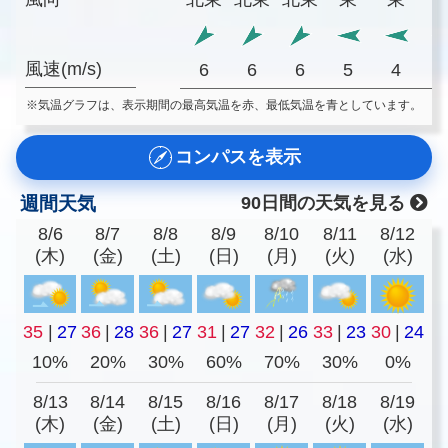
風速(m/s)
6
6
6
5
4
※気温グラフは、表示期間の最高気温を赤、最低気温を青としています。
コンパスを表示
週間天気
90日間の天気を見る
8/6
8/7
8/8
8/9
8/10
8/11
8/12
(木)
(金)
(土)
(日)
(月)
(火)
(水)
35
|
27
36
|
28
36
|
27
31
|
27
32
|
26
33
|
23
30
|
24
10%
20%
30%
60%
70%
30%
0%
8/13
8/14
8/15
8/16
8/17
8/18
8/19
(木)
(金)
(土)
(日)
(月)
(火)
(水)