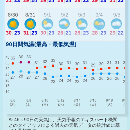
31
|
23
29
|
24
29
|
24
29
|
24
29
|
23
29
|
23
31
|
23
2
8/30
8/31
9/1
9/2
9/3
9/4
9/5
30
|
23
31
|
23
30
|
23
28
|
21
28
|
23
28
|
23
29
|
22
90日間気温(最高・最低気温)
※ 46～90日の天気は、天気予報のエキスパート機関
とのタイアップによる過去の天気データの統計値に基