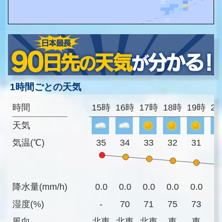
1時間ごとの天気
時間
15時
16時
17時
18時
19時
2
天気
気温(℃)
35
34
33
32
31
3
降水量(mm/h)
0.0
0.0
0.0
0.0
0.0
0
湿度(%)
-
70
71
75
73
7
風向
北東
北東
北東
東
東