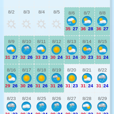
3
8/2
8/3
8/4
8/5
8/6
8/7
8/8
35
|
27
36
|
28
36
|
27
2
8/9
8/10
8/11
8/12
8/13
8/14
8/15
31
|
27
32
|
26
33
|
23
30
|
24
31
|
24
30
|
23
31
|
24
2
8/16
8/17
8/18
8/19
8/20
8/21
8/22
29
|
26
30
|
26
31
|
26
31
|
26
31
|
23
31
|
24
31
|
24
2
8/23
8/24
8/25
8/26
8/27
8/28
8/29