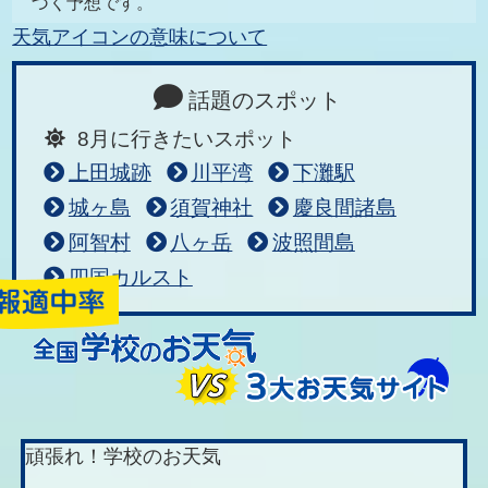
づく予想です。
天気アイコンの意味について
話題のスポット
8月に行きたいスポット
上田城跡
川平湾
下灘駅
城ヶ島
須賀神社
慶良間諸島
阿智村
八ヶ岳
波照間島
四国カルスト
頑張れ！学校のお天気