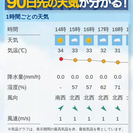
1時間ごとの天気
時間
14時
15時
16時
17時
18時
1
天気
気温(℃)
34
33
33
32
31
3
降水量(mm/h)
0.0
0.0
0.0
0.0
0.0
0
湿度(%)
-
57
57
62
71
7
風向
南西
北西
北西
北西
北西
北
風速(m/s)
1
1
1
1
1
※気温グラフは、表示期間の最高気温を赤、最低気温を青としています。