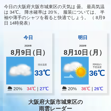
今日の大阪府大阪市城東区の天気は
曇。
最高気温
は
34℃。
降水確率は
20％。
服装については、
半
袖や薄手のシャツを着ると快適でしょう。
（
8月9
日 14時発表）
今日
明日
2026年
2026年
8
月
9
日
（日）
8
月
10
日
（月）
同時刻の
現在温度
予想温度
33℃
36℃
20%
34℃
|
27℃
20%
36℃
|
26℃
大阪府大阪市城東区の
雨雲レーダー