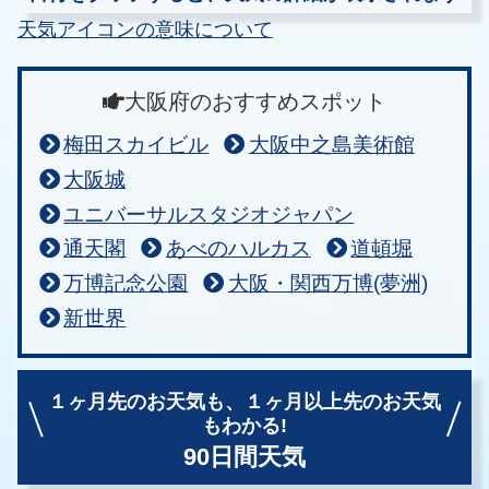
天気アイコンの意味について
大阪府のおすすめスポット
梅田スカイビル
大阪中之島美術館
大阪城
ユニバーサルスタジオジャパン
通天閣
あべのハルカス
道頓堀
万博記念公園
大阪・関西万博(夢洲)
新世界
１ヶ月先のお天気も、
１ヶ月以上先のお天気
もわかる!
90日間天気