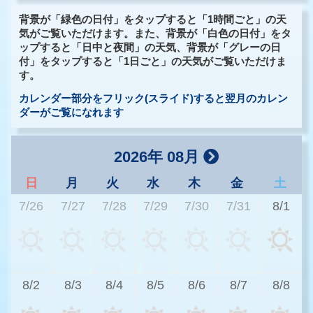
背景が「緑色の日付」をタップすると「1時間ごと」の天
気がご覧いただけます。また、背景が「白色の日付」をタ
ップすると「日中と夜間」の天気、背景が「グレーの日
付」をタップすると「1日ごと」の天気がご覧いただけま
す。
カレンダー部分をフリック(スライド)すると翌月のカレン
ダーがご覧になれます
2026年 08月
日
月
火
水
木
金
土
7/26
7/27
7/28
7/29
7/30
7/31
8/1
3
8/2
8/3
8/4
8/5
8/6
8/7
8/8