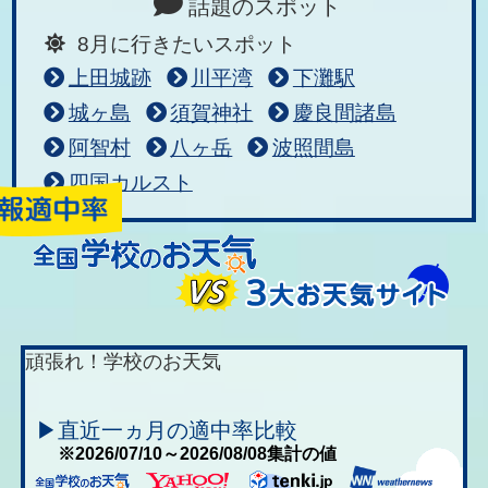
話題のスポット
8月に行きたいスポット
上田城跡
川平湾
下灘駅
城ヶ島
須賀神社
慶良間諸島
阿智村
八ヶ岳
波照間島
四国カルスト
頑張れ！学校のお天気
▶直近一ヵ月の適中率比較
※2026/07/10～2026/08/08集計の値