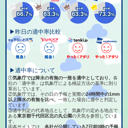
適中率
適中率
適中率
適中率
66.7
63.3
63.3
73.3
%
%
%
%
▶昨日の適中率比較
▶適中率について
①
気象庁では降水の有無の一致を適中としており、
各
社の「適中率」は気象庁による検証方法の基準に則り
算出しています。
②気象庁では、その日の予報と実際の
24時間中の1mm
以上降水の有無を比べ、
一致した場合に適中と判定し
ています。
③適中判定の代表地点として、気象庁の定める地点で
ある
東京都千代田区北の丸公園
の天気を参照していま
す。
④本サイトでは、
各社が公開している7日前0時の予報