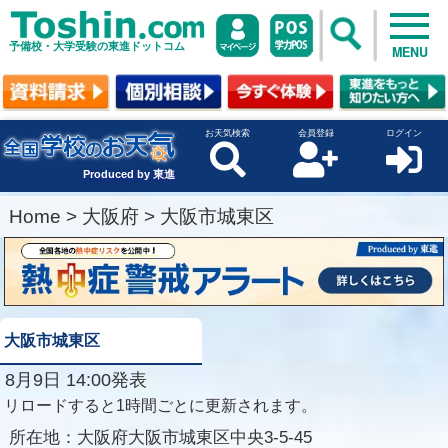
予備校・大学受験の東進ドットコム
MENU
お天気検索
会員登録
ログイン
Produced by 東進
Home
>
大阪府
>
大阪市城東区
大阪市城東区
8月9日 14:00発表
リロードすると1時間ごとに更新されます。
所在地：
大阪府大阪市城東区中央3-5-45