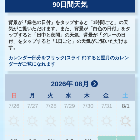
90日間天気
背景が「緑色の日付」をタップすると「1時間ごと」の天
気がご覧いただけます。また、背景が「白色の日付」をタ
ップすると「日中と夜間」の天気、背景が「グレーの日
付」をタップすると「1日ごと」の天気がご覧いただけま
す。
カレンダー部分をフリック(スライド)すると翌月のカレン
ダーがご覧になれます
2026年 08月
日
月
火
水
木
金
土
7/26
7/27
7/28
7/29
7/30
7/31
8/1
3