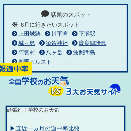
話題のスポット
8月に行きたいスポット
上田城跡
川平湾
下灘駅
城ヶ島
須賀神社
慶良間諸島
阿智村
八ヶ岳
波照間島
四国カルスト
頑張れ！学校のお天気
▶直近一ヵ月の適中率比較