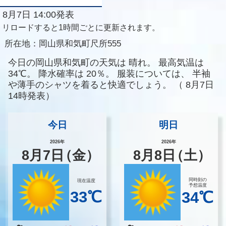
8月7日 14:00発表
リロードすると1時間ごとに更新されます。
所在地：
岡山県和気町尺所555
今日の岡山県和気町の天気は
晴れ。
最高気温は
34℃。
降水確率は
20％。
服装については、
半袖
や薄手のシャツを着ると快適でしょう。
（
8月7日
14時発表）
今日
明日
2026年
2026年
8
月
7
日
（金）
8
月
8
日
（土）
同時刻の
現在温度
予想温度
33℃
34℃