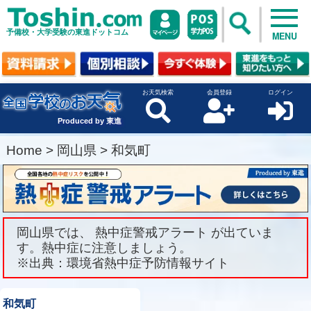
予備校・大学受験の東進ドットコム
MENU
お天気検索
会員登録
ログイン
Produced by 東進
Home
>
岡山県
>
和気町
岡山県では、 熱中症警戒アラート が出ていま
す。熱中症に注意しましょう。
※出典：環境省熱中症予防情報サイト
和気町