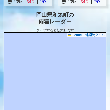
20%
34℃
|
25℃
20%
34℃
|
25℃
岡山県和気町の
雨雲レーダー
タップすると拡大します
Leaflet
|
地理院タイル