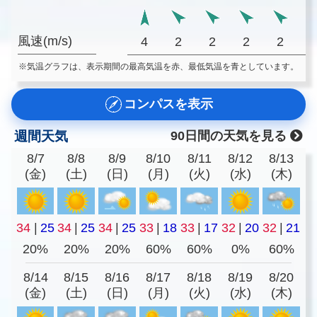
風速(m/s)
4
2
2
2
2
※気温グラフは、表示期間の最高気温を赤、最低気温を青としています。
コンパスを表示
週間天気
90日間の天気を見る
8/7
8/8
8/9
8/10
8/11
8/12
8/13
(金)
(土)
(日)
(月)
(火)
(水)
(木)
34
|
25
34
|
25
34
|
25
33
|
18
33
|
17
32
|
20
32
|
21
20%
20%
20%
60%
60%
0%
60%
8/14
8/15
8/16
8/17
8/18
8/19
8/20
(金)
(土)
(日)
(月)
(火)
(水)
(木)