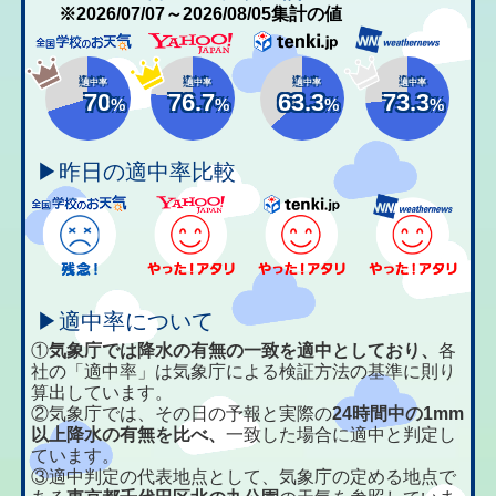
※2026/07/07～2026/08/05集計の値
適中率
適中率
適中率
適中率
70
76.7
63.3
73.3
%
%
%
%
▶昨日の適中率比較
▶適中率について
①
気象庁では降水の有無の一致を適中としており、
各
社の「適中率」は気象庁による検証方法の基準に則り
算出しています。
②気象庁では、その日の予報と実際の
24時間中の1mm
以上降水の有無を比べ、
一致した場合に適中と判定し
ています。
③適中判定の代表地点として、気象庁の定める地点で