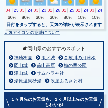
34
|
23
33
|
24
33
|
23
32
|
26
31
|
25
32
|
24
33
|
24
60%
80%
60%
60%
80%
10%
10%
日付をタップすると、天気の詳細が表示されます
天気アイコンの意味について
岡山県のおすすめスポット
神崎梅園
鬼ノ城
倉敷川の河津桜
岡山城
蒜山高原
梅の里公園
津山城
サムハラ神社
湯原温泉砂湯
吹屋ふるさと村
１ヶ月先のお天気も、
１ヶ月以上先のお天気
もわかる!