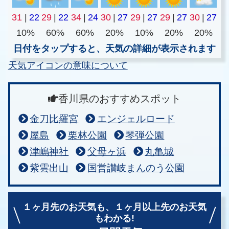
31
|
22
29
|
22
34
|
24
30
|
27
29
|
27
29
|
27
30
|
27
10%
60%
60%
20%
10%
20%
20%
日付をタップすると、天気の詳細が表示されます
天気アイコンの意味について
香川県のおすすめスポット
金刀比羅宮
エンジェルロード
屋島
栗林公園
琴弾公園
津嶋神社
父母ヶ浜
丸亀城
紫雲出山
国営讃岐まんのう公園
１ヶ月先のお天気も、
１ヶ月以上先のお天気
もわかる!