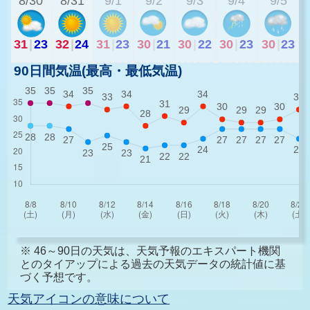
8/30
8/31
9/1
9/2
9/3
9/4
9/5
31
|
23
32
|
24
31
|
23
30
|
21
30
|
22
30
|
23
30
|
23
90日間気温(最高・最低気温)
※ 46～90日の天気は、天気予報のエキスパート機関
とのタイアップによる過去の天気データの統計値に基
づく予想です。
天気アイコンの意味について