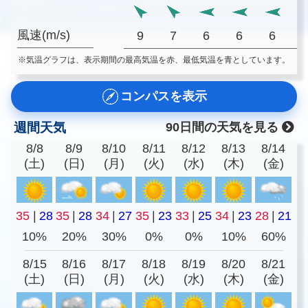
風速(m/s)
9
7
6
6
6
※気温グラフは、表示期間の最高気温を赤、最低気温を青としています。
コンパスを表示
週間天気
90日間の天気を見る
8/8
8/9
8/10
8/11
8/12
8/13
8/14
(土)
(日)
(月)
(火)
(水)
(木)
(金)
35
|
28
35
|
28
34
|
27
35
|
23
33
|
25
34
|
23
28
|
21
10%
20%
30%
0%
0%
10%
60%
8/15
8/16
8/17
8/18
8/19
8/20
8/21
(土)
(日)
(月)
(火)
(水)
(木)
(金)