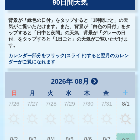
90日間天気
背景が「緑色の日付」をタップすると「1時間ごと」の天
気がご覧いただけます。また、背景が「白色の日付」をタ
ップすると「日中と夜間」の天気、背景が「グレーの日
付」をタップすると「1日ごと」の天気がご覧いただけま
す。
カレンダー部分をフリック(スライド)すると翌月のカレン
ダーがご覧になれます
2026年 08月
日
月
火
水
木
金
土
7/26
7/27
7/28
7/29
7/30
7/31
8/1
3
8/2
8/3
8/4
8/5
8/6
8/7