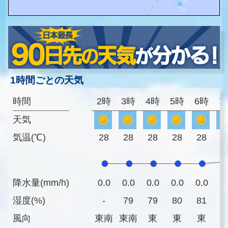
1時間ごとの天気
時間
2時
3時
4時
5時
6時
7
天気
気温(℃)
28
28
28
28
28
2
降水量(mm/h)
0.0
0.0
0.0
0.0
0.0
0
湿度(%)
-
79
79
80
81
8
風向
東南
東南
東
東
東