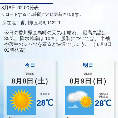
8月8日 02:00発表
リロードすると1時間ごとに更新されます。
所在地：
香川県直島町1122-1
今日の香川県直島町の天気は
晴れ。
最高気温は
35℃。
降水確率は
10％。
服装については、
半袖
や薄手のシャツを着ると快適でしょう。
（
8月8日
02時発表）
今日
明日
2026年
2026年
8
月
8
日
（土）
8
月
9
日
（日）
同時刻の
現在温度
予想温度
28℃
28℃