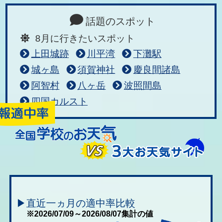
話題のスポット
8月に行きたいスポット
上田城跡
川平湾
下灘駅
城ヶ島
須賀神社
慶良間諸島
阿智村
八ヶ岳
波照間島
四国カルスト
▶直近一ヵ月の適中率比較
※2026/07/09～2026/08/07集計の値