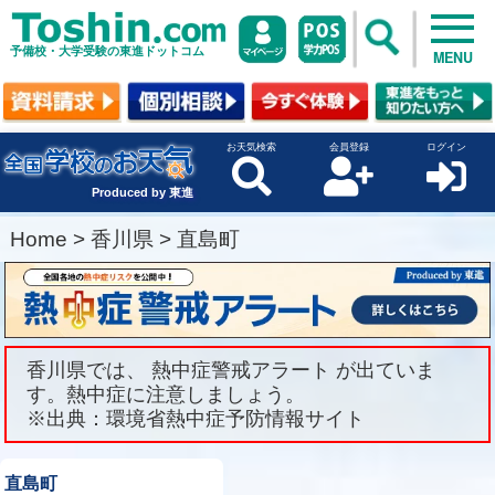
予備校・大学受験の東進ドットコム
MENU
お天気検索
会員登録
ログイン
Produced by 東進
Home
>
香川県
>
直島町
香川県では、 熱中症警戒アラート が出ていま
す。熱中症に注意しましょう。
※出典：環境省熱中症予防情報サイト
直島町