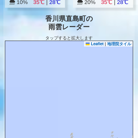
10%
35℃
|
28℃
20%
35℃
|
28℃
香川県直島町の
雨雲レーダー
タップすると拡大します
Leaflet
|
地理院タイル