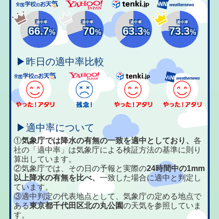
適中率
適中率
適中率
適中率
66.7
70
63.3
73.3
%
%
%
%
▶昨日の適中率比較
▶適中率について
①
気象庁では降水の有無の一致を適中としており、
各
社の「適中率」は気象庁による検証方法の基準に則り
算出しています。
②気象庁では、その日の予報と実際の
24時間中の1mm
以上降水の有無を比べ、
一致した場合に適中と判定し
ています。
③適中判定の代表地点として、気象庁の定める地点で
ある
東京都千代田区北の丸公園
の天気を参照していま
す。