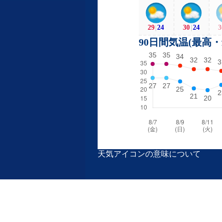
29
|
24
30
|
24
3
90日間気温(最高
天気アイコンの意味について