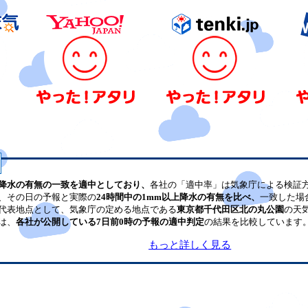
降水の有無の一致を適中としており、
各社の「適中率」は気象庁による検証
、その日の予報と実際の
24時間中の1mm以上降水の有無を比べ、
一致した場
代表地点として、気象庁の定める地点である
東京都千代田区北の丸公園
の天
は、
各社が公開している7日前0時の予報の適中判定
の結果を比較しています
もっと詳しく見る