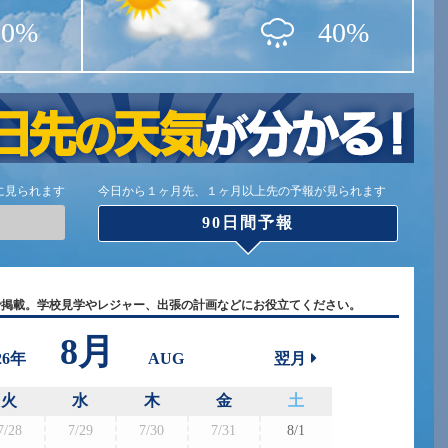
20%
40%
に見られます
今日から１ヶ月先、１ヶ月以上先の予報が見られます
90日間予報
で掲載。学校見学やレジャー、出張の計画などにお役立てください。
8月
26年
AUG
翌月
火
水
木
金
土
7/28
7/29
7/30
7/31
8/1
8/30
8/3