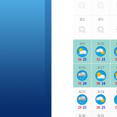
8/2
8/3
8/9
8/10
34
|
25
32
|
21
3
8/16
8/17
31
|
24
30
|
24
3
8/23
8/24
29
|
25
28
|
25
2
8/30
8/31