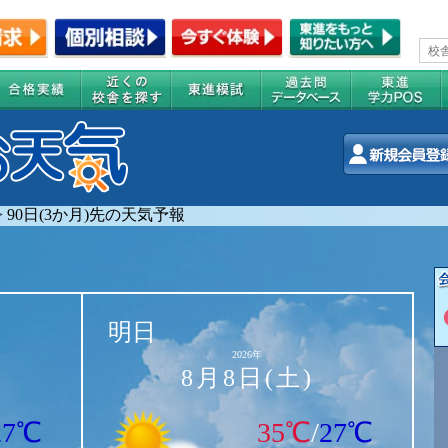
>
90日(3か月)先の天気予報
明日
2026年
8月8日(土)
27℃
35℃
/
27℃