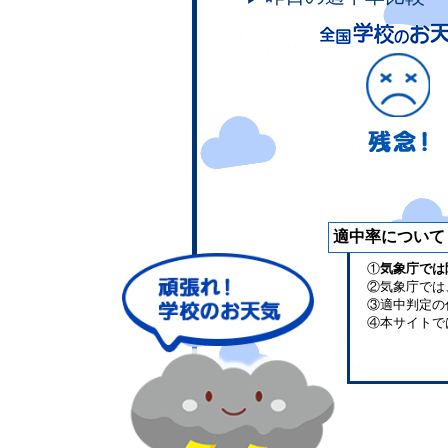
適中率について
①
気象庁では
②気象庁では
③適中判定の
④本サイトで