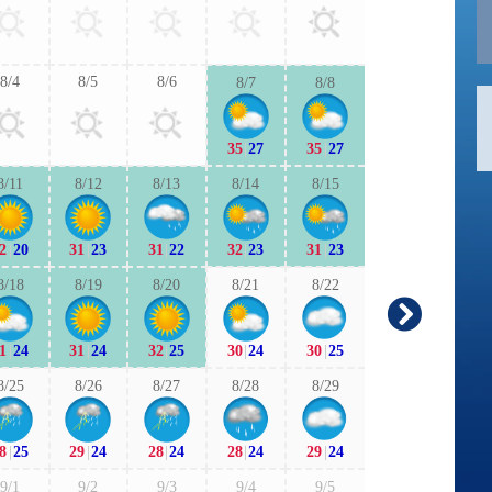
29
|
24
30
|
2
8/4
8/5
8/6
8/7
8/8
9/6
9/7
35
|
27
35
|
27
28
|
22
29
|
2
8/11
8/12
8/13
8/14
8/15
9/13
9/1
2
|
20
31
|
23
31
|
22
32
|
23
31
|
23
27
|
22
26
|
1
8/18
8/19
8/20
8/21
8/22
9/20
9/2
-
1
|
24
31
|
24
32
|
25
30
|
24
30
|
25
-
|
-
27
|
2
8/25
8/26
8/27
8/28
8/29
9/27
9/2
8
|
25
29
|
24
28
|
24
28
|
24
29
|
24
27
|
22
27
|
2
9/1
9/2
9/3
9/4
9/5