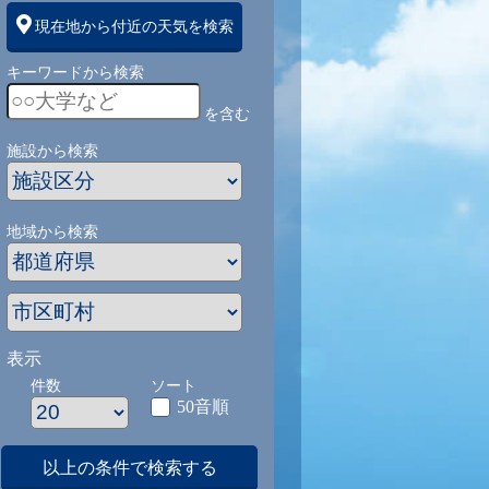
現在地から付近の天気を検索
キーワードから検索
を含む
施設から検索
地域から検索
表示
件数
ソート
50音順
以上の条件で検索する
1
9/1
9/2
9/3
9/4
9/5
9/27