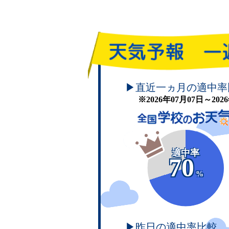
頑張れ！学校のお天気
▶直近一ヵ月の適中率
※2026年07月07日～20
適中率
70
%
▶昨日の適中率比較