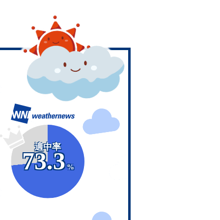
適中率
73.3
%