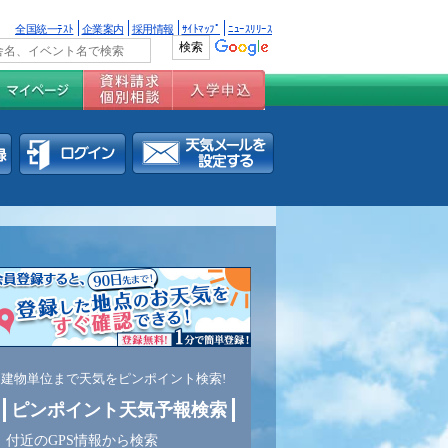
全国統一ﾃｽﾄ
企業案内
採用情報
ｻｲﾄﾏｯﾌﾟ
ﾆｭｰｽﾘﾘｰｽ
建物単位まで天気をピンポイント検索!
ピンポイント天気予報検索
付近のGPS情報から検索