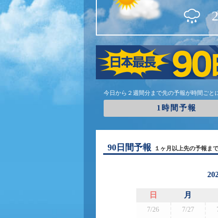
今日から２週間分まで先の予報が時間ごと
1時間予報
90日間予報
１ヶ月以上先の予報ま
20
日
月
7/26
7/27