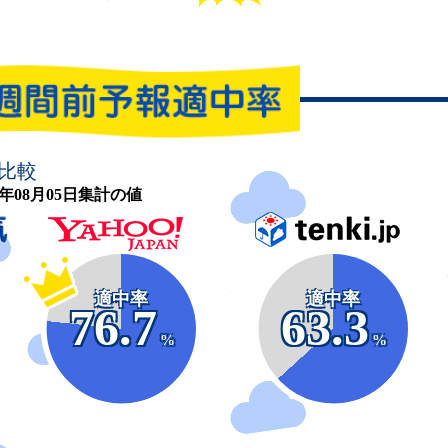
比較
26年08月05日集計の値
適中率
適中率
76.7
63.3
%
%