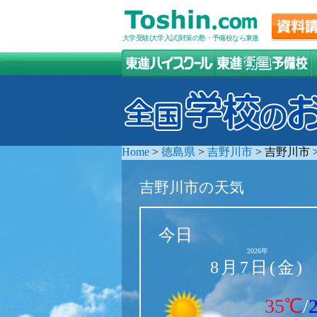
大学受験(大学入試)対策の塾・予備校なら東進
Home
>
徳島県
>
吉野川市
>
吉野川市
吉野川市の天気
今日
2026年
8月7日(金)
35℃
/