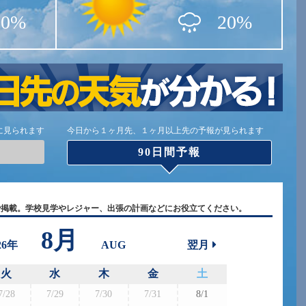
10%
20%
に見られます
今日から１ヶ月先、１ヶ月以上先の予報が見られます
90日間予報
で掲載。学校見学やレジャー、出張の計画などにお役立てください。
8月
26年
AUG
翌月
火
水
木
金
土
7/28
7/29
7/30
7/31
8/1
8/30
8/3