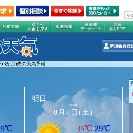
0日(3か月)先の天気予報
明日
2026年
8月8日(土)
29℃
35℃
/
29℃