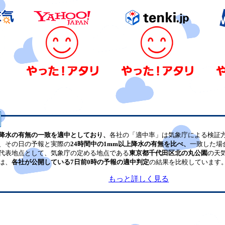
降水の有無の一致を適中としており、
各社の「適中率」は気象庁による検証
、その日の予報と実際の
24時間中の1mm以上降水の有無を比べ、
一致した場
代表地点として、気象庁の定める地点である
東京都千代田区北の丸公園
の天
は、
各社が公開している7日前0時の予報の適中判定
の結果を比較しています
もっと詳しく見る