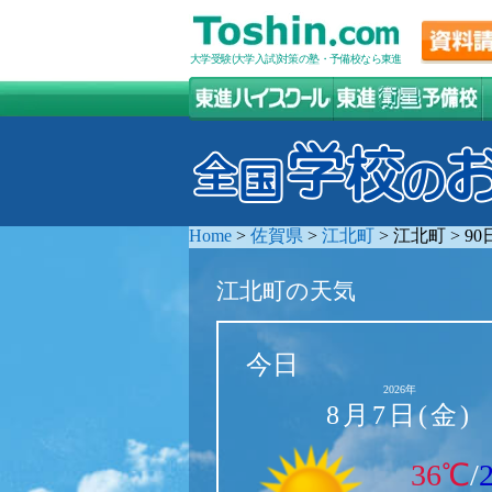
大学受験(大学入試)対策の塾・予備校なら東進
Home
>
佐賀県
>
江北町
>
江北町
>
9
江北町の天気
今日
2026年
8月7日(金)
36℃
/