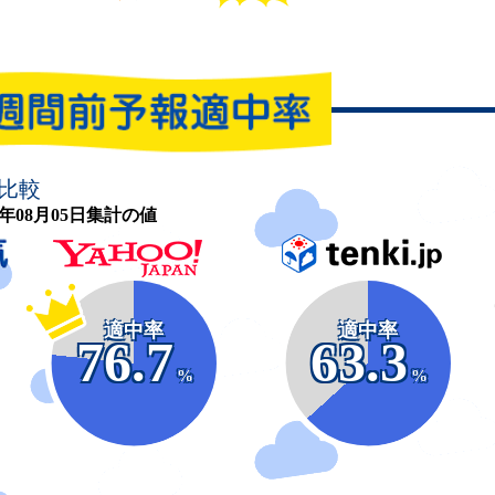
比較
26年08月05日集計の値
適中率
適中率
76.7
63.3
%
%