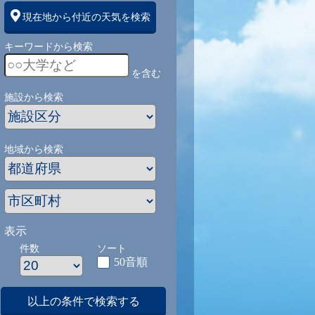
現在地から付近の天気を検索
キーワードから検索
を含む
施設から検索
地域から検索
表示
件数
ソート
50音順
以上の条件で検索する
1
9/1
9/2
9/3
9/4
9/5
9/27