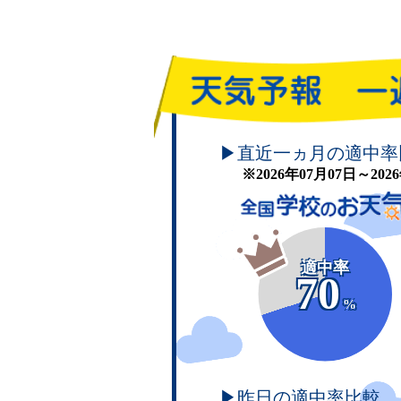
頑張れ！学校のお天気
▶直近一ヵ月の適中率
※2026年07月07日～20
適中率
70
%
▶昨日の適中率比較