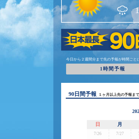
今日から２週間分まで先の予報が時間ごと
1時間予報
90日間予報
１ヶ月以上先の予報ま
20
日
月
7/26
7/27