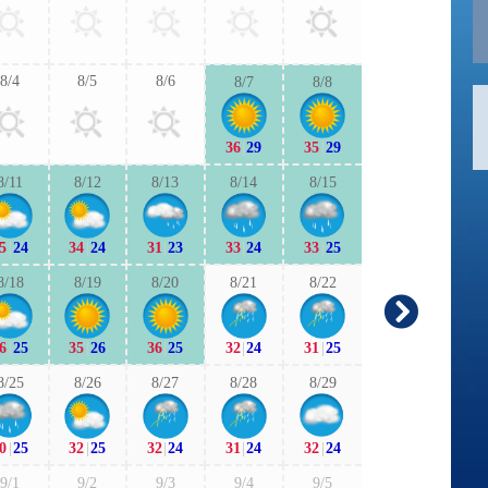
32
|
24
32
|
2
8/4
8/5
8/6
8/7
8/8
9/6
9/7
36
|
29
35
|
29
31
|
23
31
|
2
8/11
8/12
8/13
8/14
8/15
9/13
9/1
5
|
24
34
|
24
31
|
23
33
|
24
33
|
25
28
|
22
29
|
1
8/18
8/19
8/20
8/21
8/22
9/20
9/2
6
|
25
35
|
26
36
|
25
32
|
24
31
|
25
27
|
19
27
|
2
8/25
8/26
8/27
8/28
8/29
9/27
9/2
0
|
25
32
|
25
32
|
24
31
|
24
32
|
24
28
|
21
28
|
2
9/1
9/2
9/3
9/4
9/5