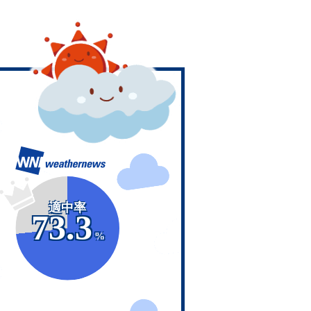
適中率
73.3
%