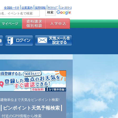
全国統一ﾃｽﾄ
企業案内
採用情報
ｻｲﾄﾏｯﾌﾟ
ﾆｭｰｽﾘﾘｰｽ
建物単位まで天気をピンポイント検索!
ピンポイント天気予報検索
付近のGPS情報から検索