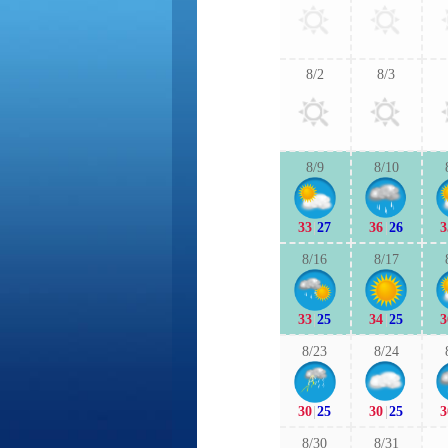
8/2
8/3
8/9
8/10
33
|
27
36
|
26
3
8/16
8/17
33
|
25
34
|
25
3
8/23
8/24
30
|
25
30
|
25
3
8/30
8/31