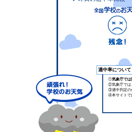
適中率について
①
気象庁では
②気象庁では
③適中判定の
④本サイトで