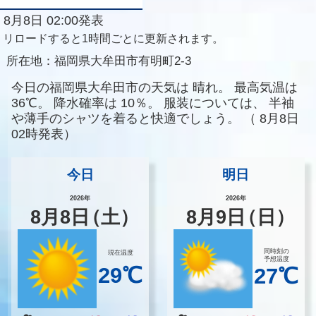
8月8日 02:00発表
リロードすると1時間ごとに更新されます。
所在地：
福岡県大牟田市有明町2-3
今日の福岡県大牟田市の天気は
晴れ。
最高気温は
36℃。
降水確率は
10％。
服装については、
半袖
や薄手のシャツを着ると快適でしょう。
（
8月8日
02時発表）
今日
明日
2026年
2026年
8
月
8
日
（土）
8
月
9
日
（日）
同時刻の
現在温度
予想温度
29℃
27℃