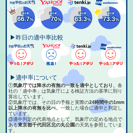
適中率
適中率
適中率
適中率
66.7
70
63.3
73.3
%
%
%
%
▶昨日の適中率比較
▶適中率について
①
気象庁では降水の有無の一致を適中としており、
各
社の「適中率」は気象庁による検証方法の基準に則り
算出しています。
②気象庁では、その日の予報と実際の
24時間中の1mm
以上降水の有無を比べ、
一致した場合に適中と判定し
ています。
③適中判定の代表地点として、気象庁の定める地点で
ある
東京都千代田区北の丸公園
の天気を参照していま
す。