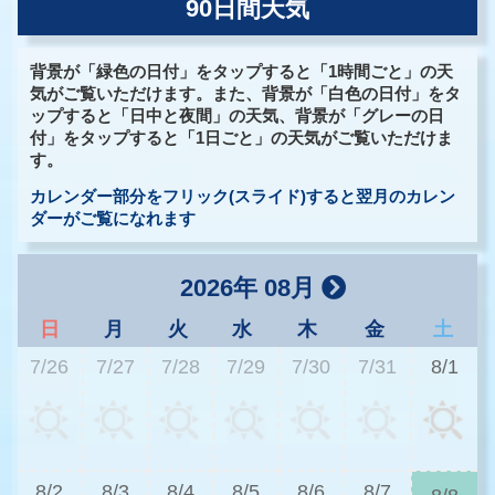
90日間天気
背景が「緑色の日付」をタップすると「1時間ごと」の天
気がご覧いただけます。また、背景が「白色の日付」をタ
ップすると「日中と夜間」の天気、背景が「グレーの日
付」をタップすると「1日ごと」の天気がご覧いただけま
す。
カレンダー部分をフリック(スライド)すると翌月のカレン
ダーがご覧になれます
2026年 08月
日
月
火
水
木
金
土
7/26
7/27
7/28
7/29
7/30
7/31
8/1
3
8/2
8/3
8/4
8/5
8/6
8/7