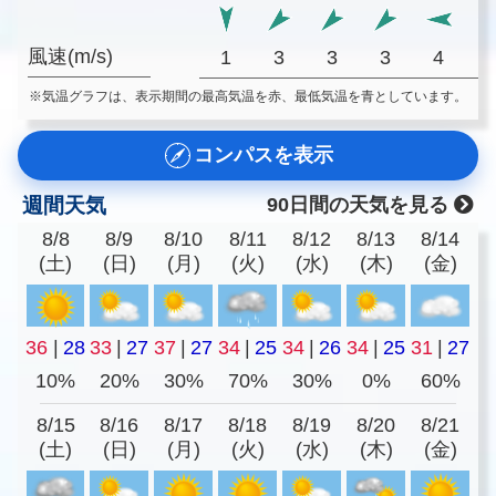
風速(m/s)
1
3
3
3
4
※気温グラフは、表示期間の最高気温を赤、最低気温を青としています。
コンパスを表示
週間天気
90日間の天気を見る
8/8
8/9
8/10
8/11
8/12
8/13
8/14
(土)
(日)
(月)
(火)
(水)
(木)
(金)
36
|
28
33
|
27
37
|
27
34
|
25
34
|
26
34
|
25
31
|
27
10%
20%
30%
70%
30%
0%
60%
8/15
8/16
8/17
8/18
8/19
8/20
8/21
(土)
(日)
(月)
(火)
(水)
(木)
(金)