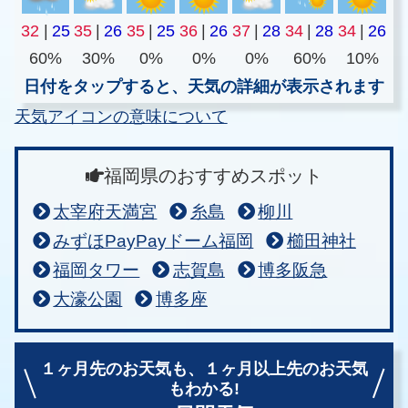
32
|
25
35
|
26
35
|
25
36
|
26
37
|
28
34
|
28
34
|
26
60%
30%
0%
0%
0%
60%
10%
日付をタップすると、天気の詳細が表示されます
天気アイコンの意味について
福岡県のおすすめスポット
太宰府天満宮
糸島
柳川
みずほPayPayドーム福岡
櫛田神社
福岡タワー
志賀島
博多阪急
大濠公園
博多座
１ヶ月先のお天気も、
１ヶ月以上先のお天気
もわかる!