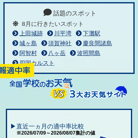
話題のスポット
8月に行きたいスポット
上田城跡
川平湾
下灘駅
城ヶ島
須賀神社
慶良間諸島
阿智村
八ヶ岳
波照間島
四国カルスト
▶直近一ヵ月の適中率比較
※2026/07/09～2026/08/07集計の値