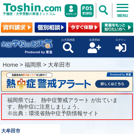
予備校・大学受験の東進ドットコム
MENU
お天気検索
会員登録
ログイン
Produced by 東進
Home
>
福岡県
>
大牟田市
福岡県では、 熱中症警戒アラート が出ていま
す。熱中症に注意しましょう。
※出典：環境省熱中症予防情報サイト
大牟田市