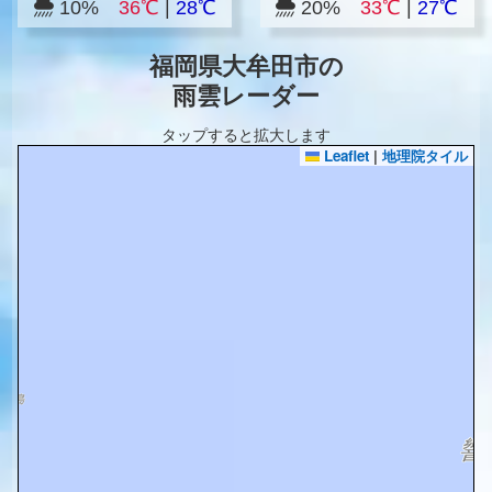
10%
36℃
|
28℃
20%
33℃
|
27℃
福岡県大牟田市の
雨雲レーダー
タップすると拡大します
Leaflet
|
地理院タイル