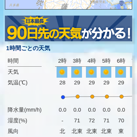
1時間ごとの天気
時間
2時
3時
4時
5時
6時
7
天気
気温(℃)
28
29
29
29
29
3
降水量(mm/h)
0.0
0.0
0.0
0.0
0.0
0
湿度(%)
-
71
72
71
70
6
風向
北
北東
北東
北東
東