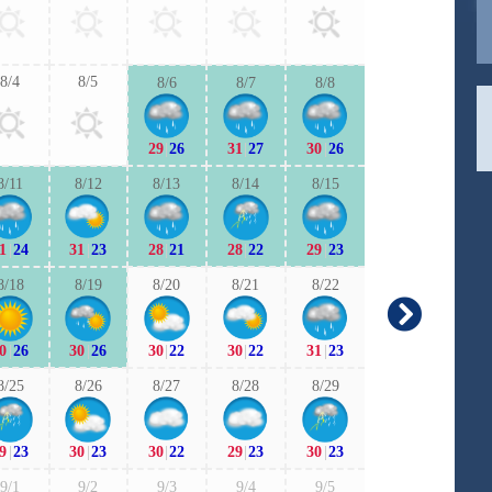
30
|
22
31
|
2
8/4
8/5
8/6
8/7
8/8
9/6
9/7
29
|
26
31
|
27
30
|
26
29
|
21
28
|
2
8/11
8/12
8/13
8/14
8/15
9/13
9/1
1
|
24
31
|
23
28
|
21
28
|
22
29
|
23
28
|
21
27
|
1
8/18
8/19
8/20
8/21
8/22
9/20
9/2
0
|
26
30
|
26
30
|
22
30
|
22
31
|
23
27
|
22
27
|
2
8/25
8/26
8/27
8/28
8/29
9/27
9/2
9
|
23
30
|
23
30
|
22
29
|
23
30
|
23
27
|
21
27
|
2
9/1
9/2
9/3
9/4
9/5