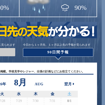
80%
90%
に見られます
今日から１ヶ月先、１ヶ月以上先の予報が見られます
90日間予報
で掲載。学校見学やレジャー、出張の計画などにお役立てください。
8月
26年
AUG
翌月
火
水
木
金
土
7/28
7/29
7/30
7/31
8/1
8/30
8/3