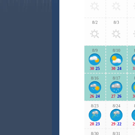
8/2
8/3
8/9
8/10
30
|
25
30
|
24
3
8/16
8/17
26
|
24
27
|
26
3
8/23
8/24
28
|
23
29
|
22
2
8/30
8/31