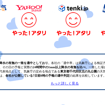
降水の有無の一致を適中としており、
各社の「適中率」は気象庁による検証
、その日の予報と実際の
24時間中の1mm以上降水の有無を比べ、
一致した場
代表地点として、気象庁の定める地点である
東京都千代田区北の丸公園
の天
は、
各社が公開している7日前0時の予報の適中判定
の結果を比較しています
もっと詳しく見る