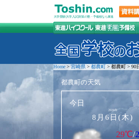
大学受験(大学入試)対策の塾・予備校なら東進
Home
>
宮崎県
>
都農町
>
都農町
>
9
都農町の天気
今日
2026年
8月6日(木)
29℃
/