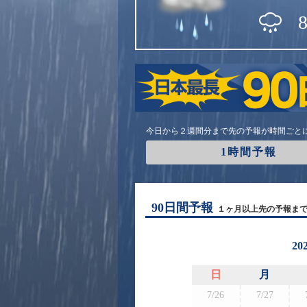
今日から２週間分まで先の予報が時間ごと
1時間予報
90日間予報
１ヶ月以上先の予報ま
20
日
月
7/26
7/27