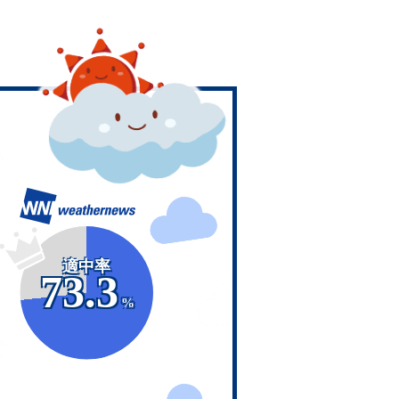
適中率
73.3
%