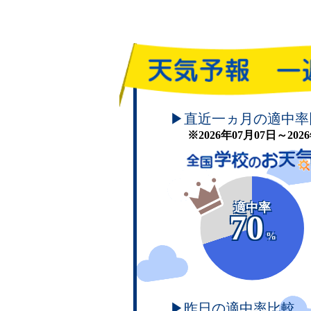
頑張れ！学校のお天気
▶直近一ヵ月の適中率
※2026年07月07日～20
適中率
70
%
▶昨日の適中率比較