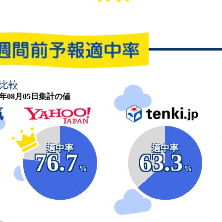
比較
26年08月05日集計の値
適中率
適中率
76.7
63.3
%
%