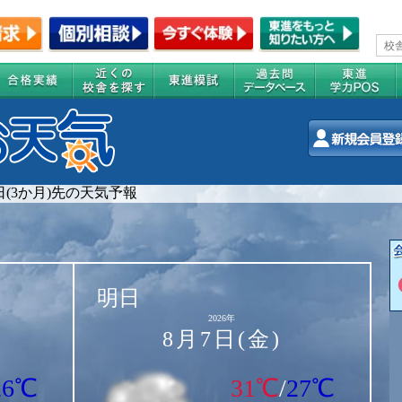
0日(3か月)先の天気予報
明日
2026年
8月7日(金)
26℃
31℃
/
27℃