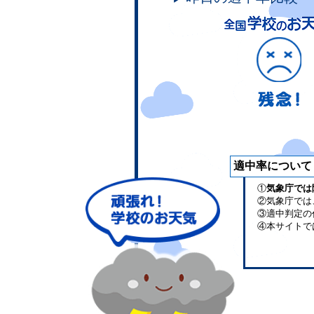
適中率について
①
気象庁では
②気象庁では
③適中判定の
④本サイトで