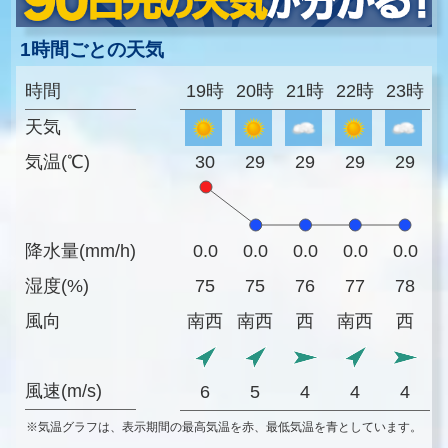
1時間ごとの天気
時間
19時
20時
21時
22時
23時
天気
気温(℃)
30
29
29
29
29
降水量(mm/h)
0.0
0.0
0.0
0.0
0.0
湿度(%)
75
75
76
77
78
風向
南西
南西
西
南西
西
風速(m/s)
6
5
4
4
4
※気温グラフは、表示期間の最高気温を赤、最低気温を青としています。