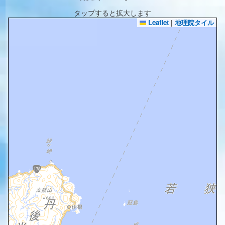
タップすると拡大します
Leaflet
|
地理院タイル