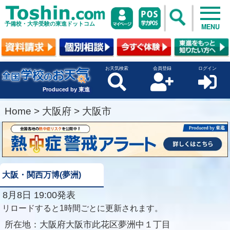
予備校・大学受験の東進ドットコム
MENU
お天気検索
会員登録
ログイン
Produced by 東進
Home
>
大阪府
>
大阪市
大阪・関西万博(夢洲)
8月8日 19:00発表
リロードすると1時間ごとに更新されます。
所在地：
大阪府大阪市此花区夢洲中１丁目