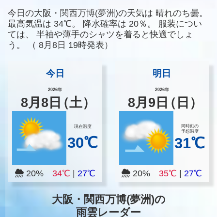
今日の大阪・関西万博(夢洲)の天気は
晴れのち曇。
最高気温は
34℃。
降水確率は
20％。
服装につい
ては、
半袖や薄手のシャツを着ると快適でしょ
う。
（
8月8日 19時発表）
今日
明日
2026年
2026年
8
月
8
日
（土）
8
月
9
日
（日）
同時刻の
現在温度
予想温度
30℃
31℃
20%
34℃
|
27℃
20%
35℃
|
27℃
大阪・関西万博(夢洲)の
雨雲レーダー