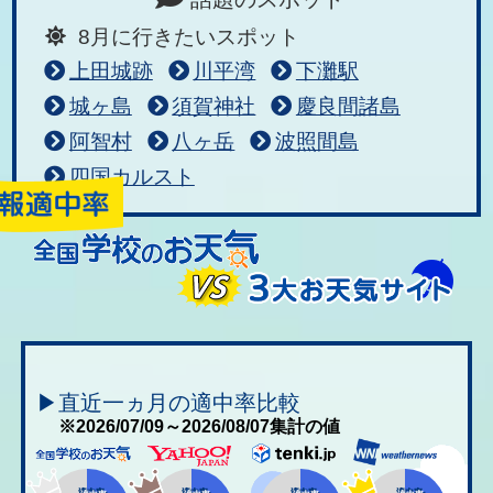
8月に行きたいスポット
上田城跡
川平湾
下灘駅
城ヶ島
須賀神社
慶良間諸島
阿智村
八ヶ岳
波照間島
四国カルスト
▶直近一ヵ月の適中率比較
※2026/07/09～2026/08/07集計の値