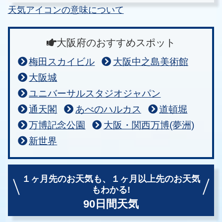
天気アイコンの意味について
大阪府のおすすめスポット
梅田スカイビル
大阪中之島美術館
大阪城
ユニバーサルスタジオジャパン
通天閣
あべのハルカス
道頓堀
万博記念公園
大阪・関西万博(夢洲)
新世界
１ヶ月先のお天気も、
１ヶ月以上先のお天気
もわかる!
90日間天気