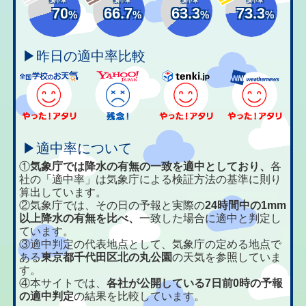
適中率
適中率
適中率
適中率
70
66.7
63.3
73.3
%
%
%
%
▶昨日の適中率比較
▶適中率について
①
気象庁では降水の有無の一致を適中としており、
各
社の「適中率」は気象庁による検証方法の基準に則り
算出しています。
②気象庁では、その日の予報と実際の
24時間中の1mm
以上降水の有無を比べ、
一致した場合に適中と判定し
ています。
③適中判定の代表地点として、気象庁の定める地点で
ある
東京都千代田区北の丸公園
の天気を参照していま
す。
④本サイトでは、
各社が公開している7日前0時の予報
の適中判定
の結果を比較しています。