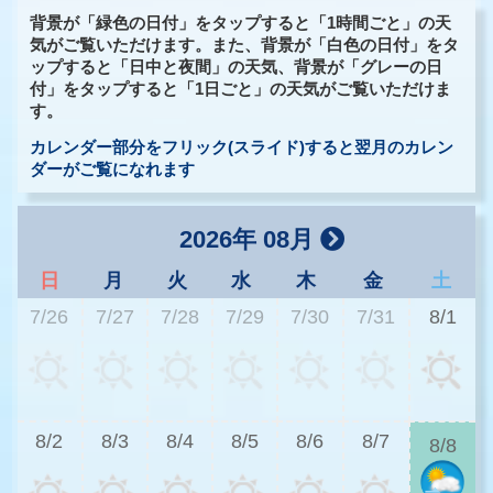
背景が「緑色の日付」をタップすると「1時間ごと」の天
気がご覧いただけます。また、背景が「白色の日付」をタ
ップすると「日中と夜間」の天気、背景が「グレーの日
付」をタップすると「1日ごと」の天気がご覧いただけま
す。
カレンダー部分をフリック(スライド)すると翌月のカレン
ダーがご覧になれます
2026年 08月
日
月
火
水
木
金
土
7/26
7/27
7/28
7/29
7/30
7/31
8/1
3
8/2
8/3
8/4
8/5
8/6
8/7
8/8