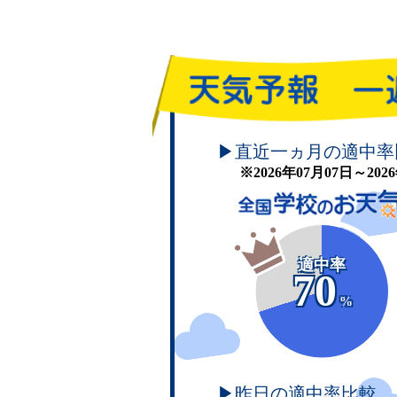
頑張れ！学校のお天気
▶直近一ヵ月の適中率
※2026年07月07日～20
適中率
70
%
▶昨日の適中率比較