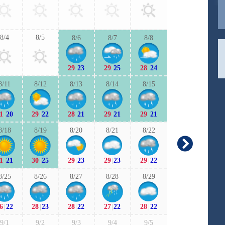
28
|
22
28
|
2
8/4
8/5
8/6
8/7
8/8
9/6
9/7
29
|
23
29
|
25
28
|
24
27
|
21
27
|
2
8/11
8/12
8/13
8/14
8/15
9/13
9/1
1
|
20
29
|
22
28
|
21
29
|
21
29
|
21
25
|
20
24
|
1
8/18
8/19
8/20
8/21
8/22
9/20
9/2
1
|
21
30
|
25
29
|
23
29
|
23
29
|
22
23
|
18
24
|
1
8/25
8/26
8/27
8/28
8/29
9/27
9/2
6
|
22
28
|
23
28
|
22
27
|
22
28
|
22
25
|
18
25
|
1
9/1
9/2
9/3
9/4
9/5