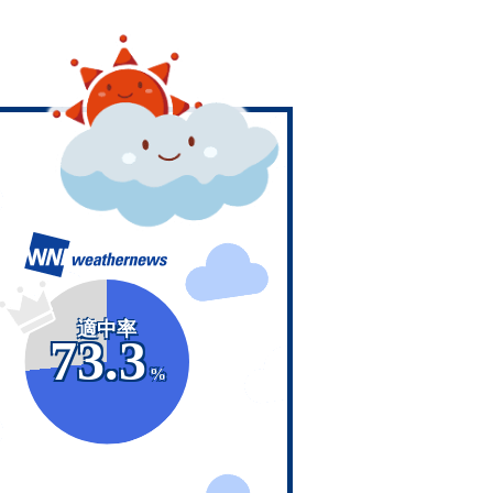
適中率
73.3
%