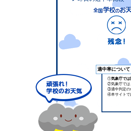
適中率について
①
気象庁では
②気象庁では
③適中判定の
④本サイトで