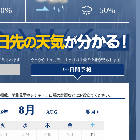
50%
50%
に見られます
今日から１ヶ月先、１ヶ月以上先の予報が見られます
90日間予報
で掲載。学校見学やレジャー、出張の計画などにお役立てください。
8月
26年
AUG
翌月
火
水
木
金
土
7/28
7/29
7/30
7/31
8/1
8/30
8/3