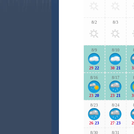
8/2
8/3
8/9
8/10
29
|
22
30
|
21
3
8/16
8/17
23
|
20
23
|
21
3
8/23
8/24
26
|
23
27
|
23
2
8/30
8/31