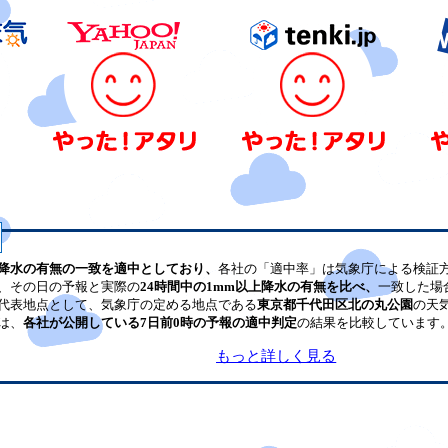
降水の有無の一致を適中としており、
各社の「適中率」は気象庁による検証
、その日の予報と実際の
24時間中の1mm以上降水の有無を比べ、
一致した場
代表地点として、気象庁の定める地点である
東京都千代田区北の丸公園
の天
は、
各社が公開している7日前0時の予報の適中判定
の結果を比較しています
もっと詳しく見る