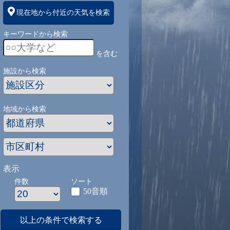
現在地から付近の天気を検索
キーワードから検索
を含む
施設から検索
地域から検索
表示
件数
ソート
50音順
以上の条件で検索する
1
9/1
9/2
9/3
9/4
9/5
9/27