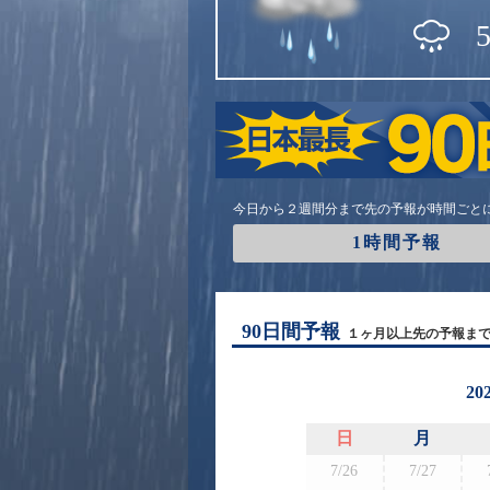
今日から２週間分まで先の予報が時間ごと
1時間予報
90日間予報
１ヶ月以上先の予報ま
20
日
月
7/26
7/27