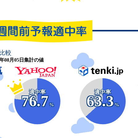
比較
26年08月05日集計の値
適中率
適中率
76.7
63.3
%
%