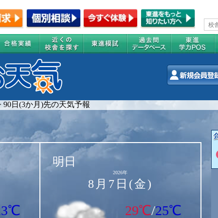
>
90日(3か月)先の天気予報
明日
2026年
8月7日(金)
23℃
29℃
/
25℃