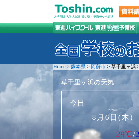
大学受験(大学入試)対策の塾・予備校なら東進
Home
>
熊本県
>
阿蘇市
>
草千里ヶ浜
草千里ヶ浜の天気
今日
2026年
8月6日(木)
29℃
/