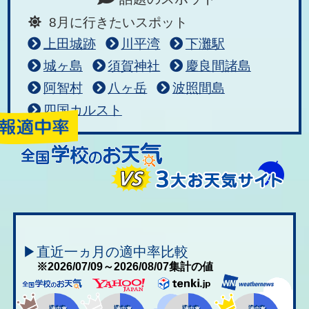
8月に行きたいスポット
上田城跡
川平湾
下灘駅
城ヶ島
須賀神社
慶良間諸島
阿智村
八ヶ岳
波照間島
四国カルスト
▶直近一ヵ月の適中率比較
※2026/07/09～2026/08/07集計の値
適中率
適中率
適中率
適中率