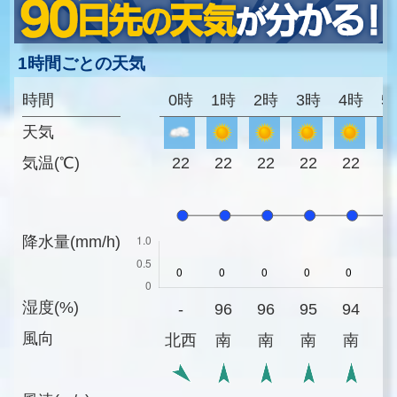
1時間ごとの天気
時間
0時
1時
2時
3時
4時
5
天気
気温(℃)
22
22
22
22
22
2
降水量(mm/h)
湿度(%)
-
96
96
95
94
9
風向
北西
南
南
南
南