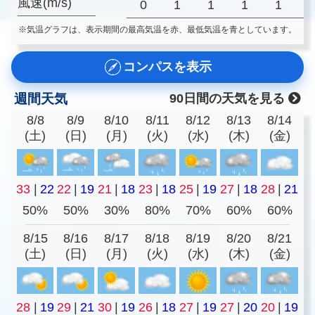
風速(m/s)
0
1
1
1
1
※気温グラフは、表示期間の最高気温を赤、最低気温を青としています。
コンパスを表示
週間天気
90日間の天気を見る
8/8
8/9
8/10
8/11
8/12
8/13
8/14
(土)
(日)
(月)
(火)
(水)
(木)
(金)
33
|
22
22
|
19
21
|
18
23
|
18
25
|
19
27
|
18
28
|
21
50%
50%
30%
80%
70%
60%
60%
8/15
8/16
8/17
8/18
8/19
8/20
8/21
(土)
(日)
(月)
(火)
(水)
(木)
(金)
28
|
19
29
|
21
30
|
19
26
|
18
27
|
19
27
|
20
20
|
19