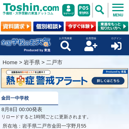
予備校・大学受験の東進ドットコム
MENU
お天気検索
会員登録
ログイン
Produced by 東進
Home
>
岩手県
>
二戸市
金田一中学校
8月8日 00:00発表
リロードすると1時間ごとに更新されます。
所在地：
岩手県二戸市金田一字野月55