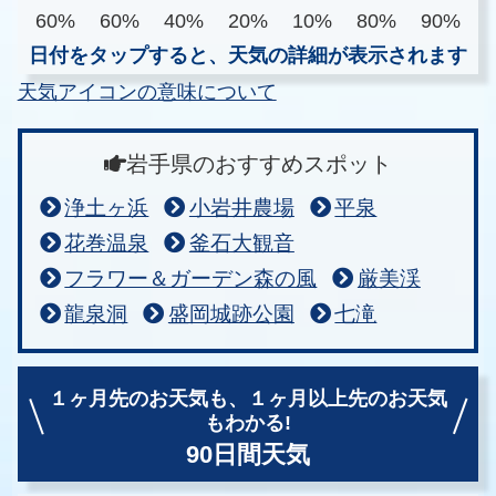
60%
60%
40%
20%
10%
80%
90%
日付をタップすると、天気の詳細が表示されます
天気アイコンの意味について
岩手県のおすすめスポット
浄土ヶ浜
小岩井農場
平泉
花巻温泉
釜石大観音
フラワー＆ガーデン森の風
厳美渓
龍泉洞
盛岡城跡公園
七滝
１ヶ月先のお天気も、
１ヶ月以上先のお天気
もわかる!
90日間天気