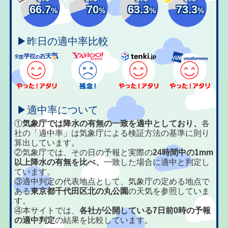
66.7
70
63.3
73.3
%
%
%
%
▶昨日の適中率比較
▶適中率について
①
気象庁では降水の有無の一致を適中としており、
各
社の「適中率」は気象庁による検証方法の基準に則り
算出しています。
②気象庁では、その日の予報と実際の
24時間中の1mm
以上降水の有無を比べ、
一致した場合に適中と判定し
ています。
③適中判定の代表地点として、気象庁の定める地点で
ある
東京都千代田区北の丸公園
の天気を参照していま
す。
④本サイトでは、
各社が公開している7日前0時の予報
の適中判定
の結果を比較しています。