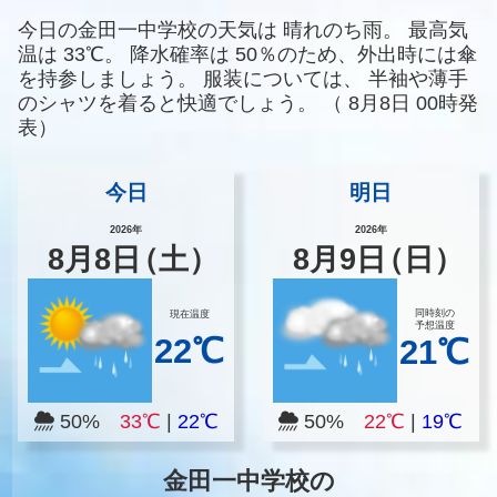
今日の金田一中学校の天気は
晴れのち雨。
最高気
温は
33℃。
降水確率は
50％のため、外出時には傘
を持参しましょう。
服装については、
半袖や薄手
のシャツを着ると快適でしょう。
（
8月8日 00時発
表）
今日
明日
2026年
2026年
8
月
8
日
（土）
8
月
9
日
（日）
同時刻の
現在温度
予想温度
22℃
21℃
50%
33℃
|
22℃
50%
22℃
|
19℃
金田一中学校の