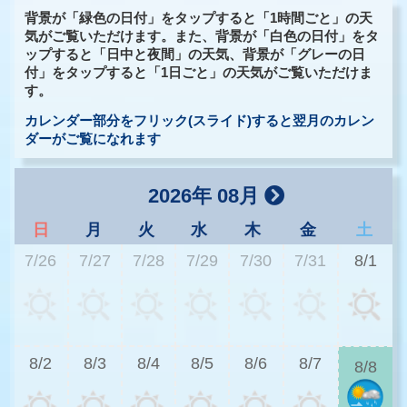
背景が「緑色の日付」をタップすると「1時間ごと」の天
気がご覧いただけます。また、背景が「白色の日付」をタ
ップすると「日中と夜間」の天気、背景が「グレーの日
付」をタップすると「1日ごと」の天気がご覧いただけま
す。
カレンダー部分をフリック(スライド)すると翌月のカレン
ダーがご覧になれます
2026年 08月
日
月
火
水
木
金
土
7/26
7/27
7/28
7/29
7/30
7/31
8/1
2
8/2
8/3
8/4
8/5
8/6
8/7
8/8