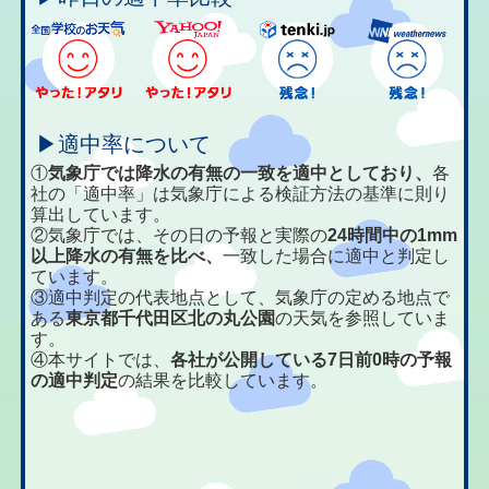
▶適中率について
①
気象庁では降水の有無の一致を適中としており、
各
社の「適中率」は気象庁による検証方法の基準に則り
算出しています。
②気象庁では、その日の予報と実際の
24時間中の1mm
以上降水の有無を比べ、
一致した場合に適中と判定し
ています。
③適中判定の代表地点として、気象庁の定める地点で
ある
東京都千代田区北の丸公園
の天気を参照していま
す。
④本サイトでは、
各社が公開している7日前0時の予報
の適中判定
の結果を比較しています。