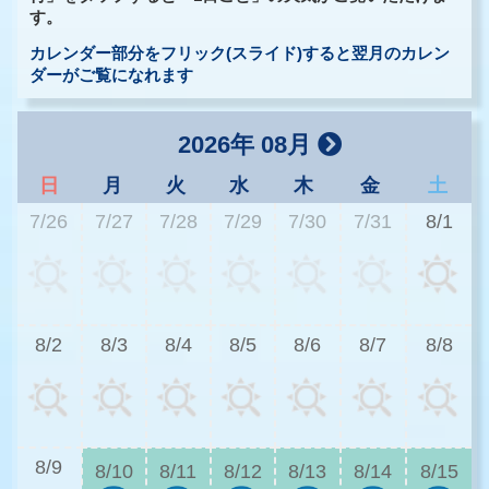
す。
カレンダー部分をフリック(スライド)すると翌月のカレン
ダーがご覧になれます
2026年 08月
日
月
火
水
木
金
土
7/26
7/27
7/28
7/29
7/30
7/31
8/1
2
8/2
8/3
8/4
8/5
8/6
8/7
8/8
2
8/9
8/10
8/11
8/12
8/13
8/14
8/15