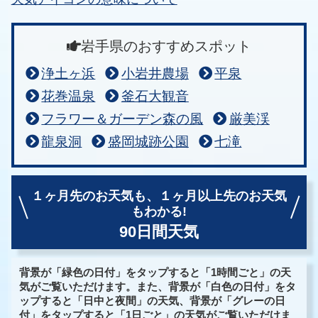
岩手県のおすすめスポット
浄土ヶ浜
小岩井農場
平泉
花巻温泉
釜石大観音
フラワー＆ガーデン森の風
厳美渓
龍泉洞
盛岡城跡公園
七滝
１ヶ月先のお天気も、
１ヶ月以上先のお天気
もわかる!
90日間天気
背景が「緑色の日付」をタップすると「1時間ごと」の天
気がご覧いただけます。また、背景が「白色の日付」をタ
ップすると「日中と夜間」の天気、背景が「グレーの日
付」をタップすると「1日ごと」の天気がご覧いただけま