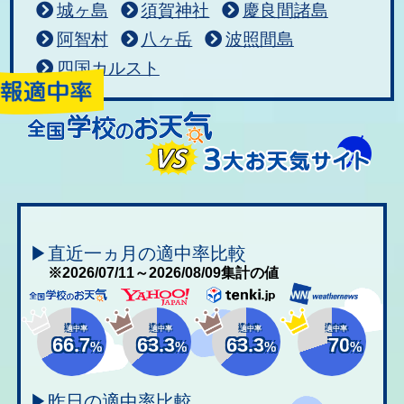
城ヶ島
須賀神社
慶良間諸島
阿智村
八ヶ岳
波照間島
四国カルスト
▶直近一ヵ月の適中率比較
※2026/07/11～2026/08/09集計の値
適中率
適中率
適中率
適中率
66.7
63.3
63.3
70
%
%
%
%
▶昨日の適中率比較