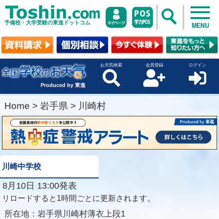
予備校・大学受験の東進ドットコム
MENU
お天気検索
会員登録
ログイン
Produced by 東進
Home
>
岩手県
>
川崎村
川崎中学校
8月10日 13:00発表
リロードすると1時間ごとに更新されます。
所在地：
岩手県川崎村薄衣上段1