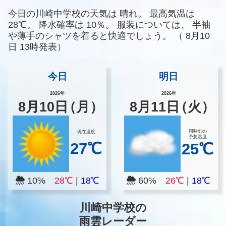
今日の川崎中学校の天気は
晴れ。
最高気温は
28℃。
降水確率は
10％。
服装については、
半袖
や薄手のシャツを着ると快適でしょう。
（
8月10
日 13時発表）
今日
明日
2026年
2026年
8
月
10
日
（月）
8
月
11
日
（火）
同時刻の
現在温度
予想温度
27℃
25℃
10%
28℃
|
18℃
60%
26℃
|
18℃
川崎中学校の
雨雲レーダー