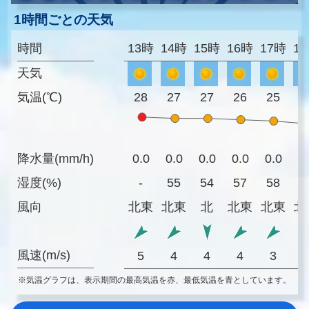
1時間ごとの天気
時間
13時
14時
15時
16時
17時
1
天気
気温(℃)
28
27
27
26
25
2
降水量(mm/h)
0.0
0.0
0.0
0.0
0.0
0
湿度(%)
-
55
54
57
58
6
風向
北東
北東
北
北東
北東
北
風速(m/s)
5
4
4
4
3
※気温グラフは、表示期間の最高気温を赤、最低気温を青としています。