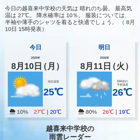
今日の越喜来中学校の天気は
晴れのち曇。
最高気
温は
27℃。
降水確率は
10％。
服装については、
半袖や薄手のシャツを着ると快適でしょう。
（
8月
10日 15時発表）
今日
明日
2026年
2026年
8
月
10
日
（月）
8
月
11
日
（火）
同時刻の
現在温度
予想温度
25℃
26℃
10%
27℃
|
20℃
80%
26℃
|
19℃
越喜来中学校の
雨雲レーダー