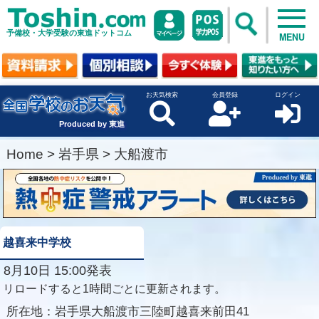
予備校・大学受験の東進ドットコム
MENU
お天気検索
会員登録
ログイン
Produced by 東進
Home
>
岩手県
>
大船渡市
越喜来中学校
8月10日 15:00発表
リロードすると1時間ごとに更新されます。
所在地：
岩手県大船渡市三陸町越喜来前田41