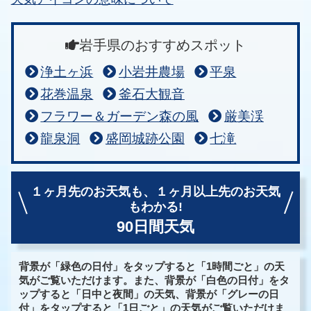
岩手県のおすすめスポット
浄土ヶ浜
小岩井農場
平泉
花巻温泉
釜石大観音
フラワー＆ガーデン森の風
厳美渓
龍泉洞
盛岡城跡公園
七滝
１ヶ月先のお天気も、
１ヶ月以上先のお天気
もわかる!
90日間天気
背景が「緑色の日付」をタップすると「1時間ごと」の天
気がご覧いただけます。また、背景が「白色の日付」をタ
ップすると「日中と夜間」の天気、背景が「グレーの日
付」をタップすると「1日ごと」の天気がご覧いただけま