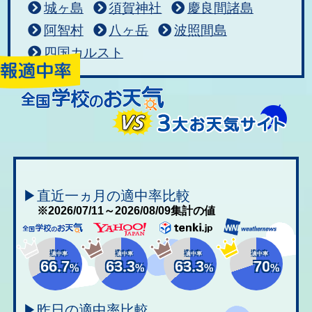
城ヶ島
須賀神社
慶良間諸島
阿智村
八ヶ岳
波照間島
四国カルスト
▶直近一ヵ月の適中率比較
※2026/07/11～2026/08/09集計の値
適中率
適中率
適中率
適中率
66.7
63.3
63.3
70
%
%
%
%
▶昨日の適中率比較