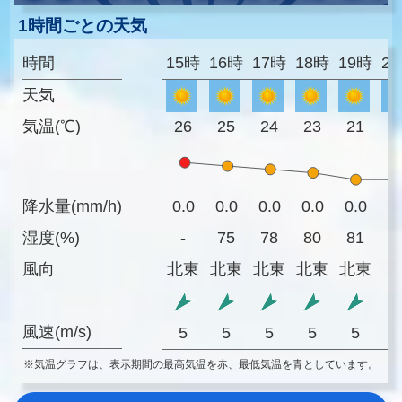
1時間ごとの天気
時間
15時
16時
17時
18時
19時
2
天気
気温(℃)
26
25
24
23
21
2
降水量(mm/h)
0.0
0.0
0.0
0.0
0.0
0
湿度(%)
-
75
78
80
81
8
風向
北東
北東
北東
北東
北東
風速(m/s)
5
5
5
5
5
※気温グラフは、表示期間の最高気温を赤、最低気温を青としています。