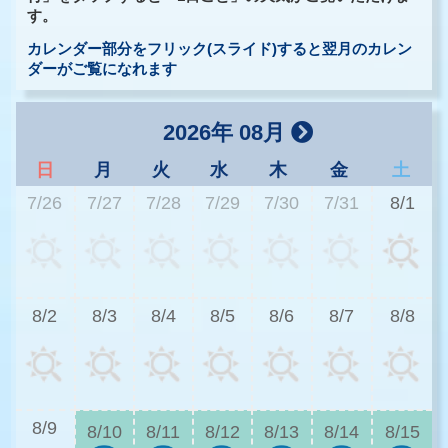
す。
カレンダー部分をフリック(スライド)すると翌月のカレン
ダーがご覧になれます
2026年 08月
日
月
火
水
木
金
土
7/26
7/27
7/28
7/29
7/30
7/31
8/1
2
8/2
8/3
8/4
8/5
8/6
8/7
8/8
2
8/9
8/10
8/11
8/12
8/13
8/14
8/15