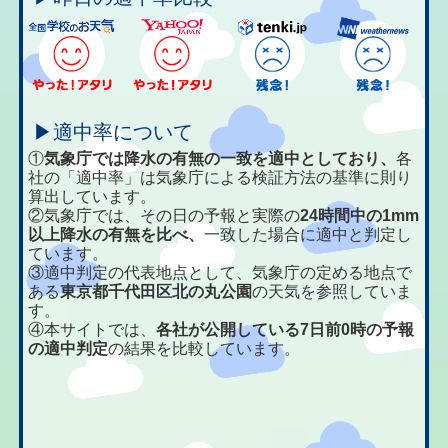
▶適中率について
①
気象庁では降水の有無の一致を適中としており、
各
社の「適中率」は気象庁による検証方法の基準に則り
算出しています。
②気象庁では、その日の予報と実際の
24時間中の1mm
以上降水の有無を比べ、
一致した場合に適中と判定し
ています。
③適中判定の代表地点として、気象庁の定める地点で
ある
東京都千代田区北の丸公園
の天気を参照していま
す。
④本サイトでは、
各社が公開している7日前0時の予報
の適中判定
の結果を比較しています。