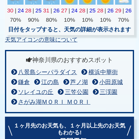
30
|
24
28
|
25
31
|
26
27
|
24
28
|
25
28
|
26
29
|
26
70%
90%
80%
10%
10%
10%
70%
日付をタップすると、天気の詳細が表示されます
天気アイコンの意味について
神奈川県のおすすめスポット
八景島シーパラダイス
横浜中華街
鎌倉
江の島
芦ノ湖
小田原城
ソレイユの丘
三笠公園
三渓園
さがみ湖ＭＯＲＩ ＭＯＲＩ
１ヶ月先のお天気も、
１ヶ月以上先のお天気
もわかる!