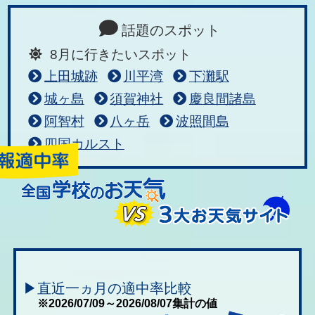
話題のスポット
8月に行きたいスポット
上田城跡
川平湾
下灘駅
城ヶ島
須賀神社
慶良間諸島
阿智村
八ヶ岳
波照間島
四国カルスト
▶直近一ヵ月の適中率比較
※2026/07/09～2026/08/07集計の値