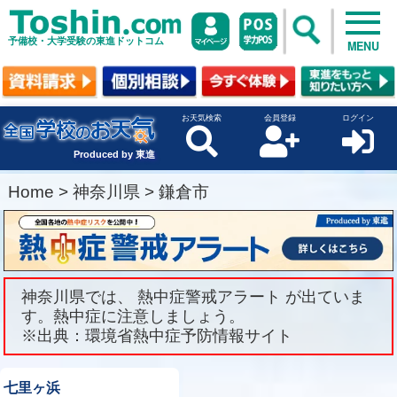
予備校・大学受験の東進ドットコム
MENU
お天気検索
会員登録
ログイン
Produced by 東進
Home
>
神奈川県
>
鎌倉市
神奈川県では、 熱中症警戒アラート が出ていま
す。熱中症に注意しましょう。
※出典：環境省熱中症予防情報サイト
七里ヶ浜