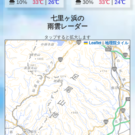
10%
33℃
|
26℃
30%
33℃
|
24℃
七里ヶ浜の
雨雲レーダー
タップすると拡大します
Leaflet
|
地理院タイル