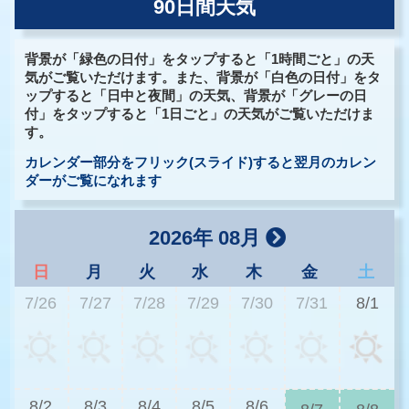
90日間天気
背景が「緑色の日付」をタップすると「1時間ごと」の天
気がご覧いただけます。また、背景が「白色の日付」をタ
ップすると「日中と夜間」の天気、背景が「グレーの日
付」をタップすると「1日ごと」の天気がご覧いただけま
す。
カレンダー部分をフリック(スライド)すると翌月のカレン
ダーがご覧になれます
2026年 08月
日
月
火
水
木
金
土
7/26
7/27
7/28
7/29
7/30
7/31
8/1
3
8/2
8/3
8/4
8/5
8/6