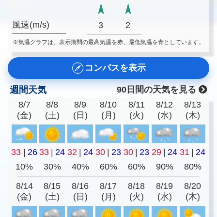
風速(m/s)
3
2
※気温グラフは、表示期間の最高気温を赤、最低気温を青としています。
コンパスを表示
週間天気
90日間の天気を見る
8/7
8/8
8/9
8/10
8/11
8/12
8/13
(金)
(土)
(日)
(月)
(火)
(水)
(木)
33
|
26
33
|
24
32
|
24
30
|
23
30
|
23
29
|
24
31
|
24
10%
30%
40%
60%
60%
90%
80%
8/14
8/15
8/16
8/17
8/18
8/19
8/20
(金)
(土)
(日)
(月)
(火)
(水)
(木)