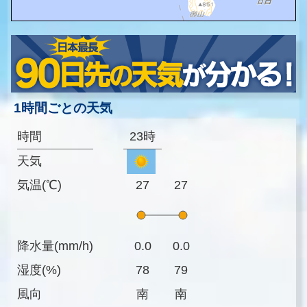
1時間ごとの天気
時間
23時
天気
気温(℃)
27
27
降水量(mm/h)
0.0
0.0
湿度(%)
78
79
風向
南
南