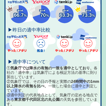
適中率
適中率
適中率
適中率
66.7
70
63.3
73.3
%
%
%
%
▶昨日の適中率比較
▶適中率について
①
気象庁では降水の有無の一致を適中としており、
各
社の「適中率」は気象庁による検証方法の基準に則り
算出しています。
②気象庁では、その日の予報と実際の
24時間中の1mm
以上降水の有無を比べ、
一致した場合に適中と判定し
ています。
③適中判定の代表地点として、気象庁の定める地点で
ある
東京都千代田区北の丸公園
の天気を参照していま
す。