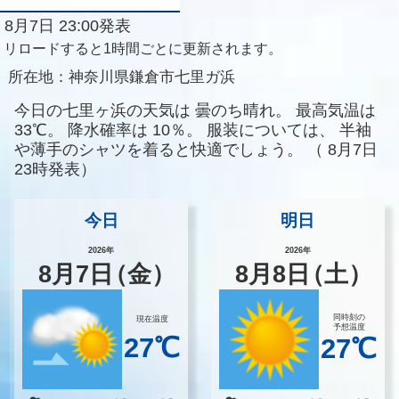
8月7日 23:00発表
リロードすると1時間ごとに更新されます。
所在地：
神奈川県鎌倉市七里ガ浜
今日の七里ヶ浜の天気は
曇のち晴れ。
最高気温は
33℃。
降水確率は
10％。
服装については、
半袖
や薄手のシャツを着ると快適でしょう。
（
8月7日
23時発表）
今日
明日
2026年
2026年
8
月
7
日
（金）
8
月
8
日
（土）
同時刻の
現在温度
予想温度
27℃
27℃