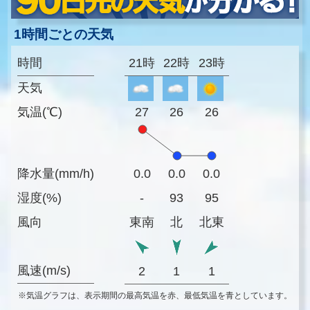
1時間ごとの天気
時間
21時
22時
23時
天気
気温(℃)
27
26
26
降水量(mm/h)
0.0
0.0
0.0
湿度(%)
-
93
95
風向
東南
北
北東
風速(m/s)
2
1
1
※気温グラフは、表示期間の最高気温を赤、最低気温を青としています。