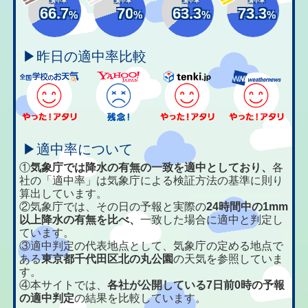
適中率
適中率
適中率
適中率
66.7
70
63.3
73.3
%
%
%
%
▶昨日の適中率比較
▶適中率について
①
気象庁では降水の有無の一致を適中としており、
各
社の「適中率」は気象庁による検証方法の基準に則り
算出しています。
②気象庁では、その日の予報と実際の
24時間中の1mm
以上降水の有無を比べ、
一致した場合に適中と判定し
ています。
③適中判定の代表地点として、気象庁の定める地点で
ある
東京都千代田区北の丸公園
の天気を参照していま
す。
④本サイトでは、
各社が公開している7日前0時の予報
の適中判定
の結果を比較しています。