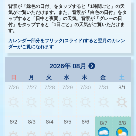
背景が「緑色の日付」をタップすると「1時間ごと」の天
気がご覧いただけます。また、背景が「白色の日付」をタ
ップすると「日中と夜間」の天気、背景が「グレーの日
付」をタップすると「1日ごと」の天気がご覧いただけま
す。
カレンダー部分をフリック(スライド)すると翌月のカレン
ダーがご覧になれます
2026年 08月
日
月
火
水
木
金
土
7/26
7/27
7/28
7/29
7/30
7/31
8/1
2
8/2
8/3
8/4
8/5
8/6
8/7
8/8