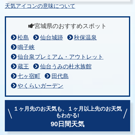
天気アイコンの意味について
宮城県のおすすめスポット
松島
仙台城跡
秋保温泉
鳴子峡
仙台泉プレミアム・アウトレット
蔵王
仙台うみの杜水族館
七ヶ宿町
田代島
やくらいガーデン
１ヶ月先のお天気も、
１ヶ月以上先のお天気
もわかる!
90日間天気