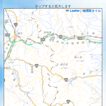
タップすると拡大します
Leaflet
|
地理院タイル