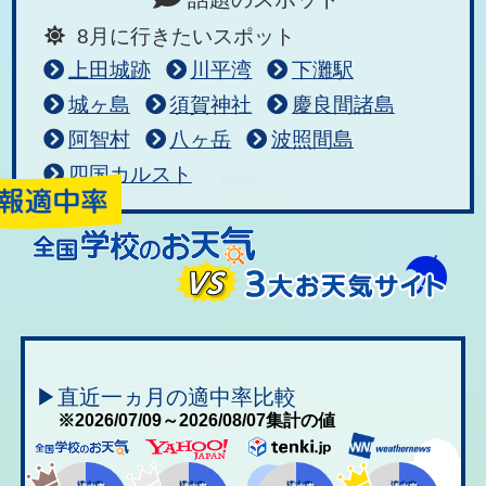
8月に行きたいスポット
上田城跡
川平湾
下灘駅
城ヶ島
須賀神社
慶良間諸島
阿智村
八ヶ岳
波照間島
四国カルスト
▶直近一ヵ月の適中率比較
※2026/07/09～2026/08/07集計の値