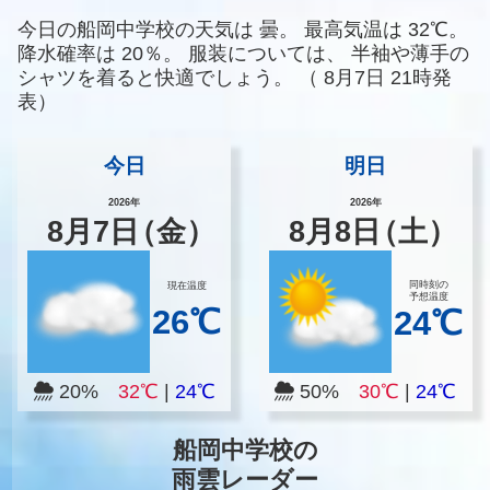
今日の船岡中学校の天気は
曇。
最高気温は
32℃。
降水確率は
20％。
服装については、
半袖や薄手の
シャツを着ると快適でしょう。
（
8月7日 21時発
表）
今日
明日
2026年
2026年
8
月
7
日
（金）
8
月
8
日
（土）
同時刻の
現在温度
予想温度
26℃
24℃
20%
32℃
|
24℃
50%
30℃
|
24℃
船岡中学校の
雨雲レーダー