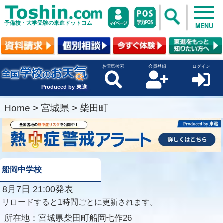
予備校・大学受験の東進ドットコム
MENU
お天気検索
会員登録
ログイン
Produced by 東進
Home
>
宮城県
>
柴田町
船岡中学校
8月7日 21:00発表
リロードすると1時間ごとに更新されます。
所在地：
宮城県柴田町船岡七作26