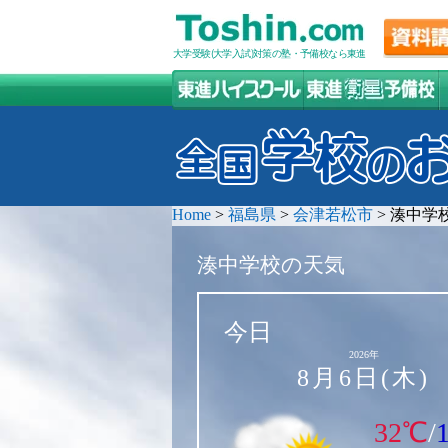
大学受験(大学入試)対策の塾・予備校なら東進
Home
>
福島県
>
会津若松市
>
湊中学
湊中学校の天気
今日
2026年
8月6日(木)
32℃
/