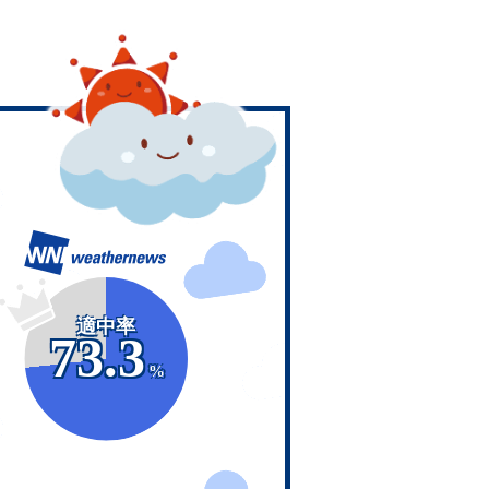
適中率
73.3
%