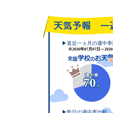
頑張れ！学校のお天気
▶直近一ヵ月の適中率
※2026年07月07日～20
適中率
70
%
▶昨日の適中率比較