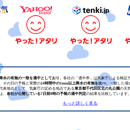
降水の有無の一致を適中としており、
各社の「適中率」は気象庁による検証
、その日の予報と実際の
24時間中の1mm以上降水の有無を比べ、
一致した場
代表地点として、気象庁の定める地点である
東京都千代田区北の丸公園
の天
は、
各社が公開している7日前0時の予報の適中判定
の結果を比較しています
もっと詳しく見る