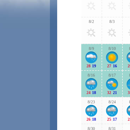
8/2
8/3
8/9
8/10
28
|
19
27
|
16
2
8/16
8/17
24
|
18
32
|
21
3
8/23
8/24
26
|
18
25
|
17
2
8/30
8/31