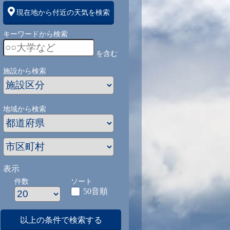
現在地から付近の天気を検索
キーワードから検索
を含む
施設から検索
地域から検索
表示
件数
ソート
50音順
以上の条件で検索する
1
9/1
9/2
9/3
9/4
9/5
9/27