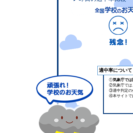
適中率について
①
気象庁では
②気象庁では
③適中判定の
④本サイトで