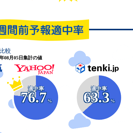
比較
26年08月05日集計の値
適中率
適中率
76.7
63.3
%
%