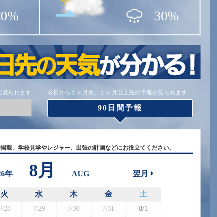
20%
30%
に見られます
今日から１ヶ月先、１ヶ月以上先の予報が見られます
90日間予報
で掲載。学校見学やレジャー、出張の計画などにお役立てください。
8月
26年
AUG
翌月
火
水
木
金
土
7/28
7/29
7/30
7/31
8/1
8/30
8/3