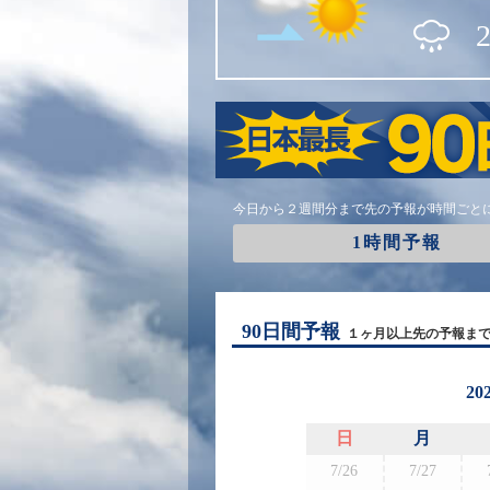
今日から２週間分まで先の予報が時間ごと
1時間予報
90日間予報
１ヶ月以上先の予報ま
20
日
月
7/26
7/27