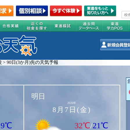
校
>
90日(3か月)先の天気予報
明日
2026年
8月7日(金)
19℃
32℃
/
21℃