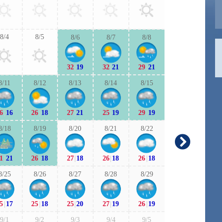
27
|
19
26
|
1
8/4
8/5
8/6
8/7
8/8
9/6
9/7
32
|
19
32
|
21
29
|
21
25
|
18
25
|
1
8/11
8/12
8/13
8/14
8/15
9/13
9/1
6
|
16
26
|
18
27
|
21
25
|
19
29
|
19
24
|
17
23
|
1
8/18
8/19
8/20
8/21
8/22
9/20
9/2
1
|
21
26
|
18
27
|
18
26
|
18
26
|
18
24
|
17
24
|
1
8/25
8/26
8/27
8/28
8/29
9/27
9/2
5
|
17
25
|
18
25
|
20
27
|
19
26
|
19
24
|
17
24
|
1
9/1
9/2
9/3
9/4
9/5