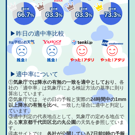
適中率
適中率
適中率
適中率
66.7
63.3
63.3
73.3
%
%
%
%
▶昨日の適中率比較
▶適中率について
①
気象庁では降水の有無の一致を適中としており、
各
社の「適中率」は気象庁による検証方法の基準に則り
算出しています。
②気象庁では、その日の予報と実際の
24時間中の1mm
以上降水の有無を比べ、
一致した場合に適中と判定し
ています。
③適中判定の代表地点として、気象庁の定める地点で
ある
東京都千代田区北の丸公園
の天気を参照していま
す。
④本サイトでは、
各社が公開している7日前0時の予報