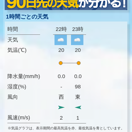
1時間ごとの天気
時間
22時
23時
天気
気温(℃)
20
20
降水量(mm/h)
0.0
0.0
湿度(%)
-
98
風向
西
東
風速(m/s)
2
1
※気温グラフは、表示期間の最高気温を赤、最低気温を青としています。