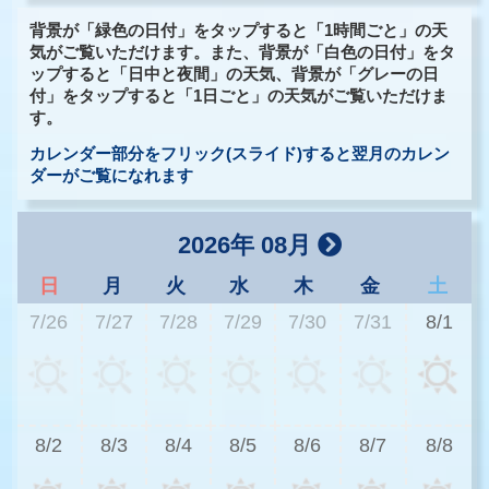
背景が「緑色の日付」をタップすると「1時間ごと」の天
気がご覧いただけます。また、背景が「白色の日付」をタ
ップすると「日中と夜間」の天気、背景が「グレーの日
付」をタップすると「1日ごと」の天気がご覧いただけま
す。
カレンダー部分をフリック(スライド)すると翌月のカレン
ダーがご覧になれます
2026年 08月
日
月
火
水
木
金
土
7/26
7/27
7/28
7/29
7/30
7/31
8/1
2
8/2
8/3
8/4
8/5
8/6
8/7
8/8