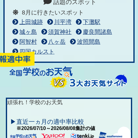
話題のスポット
8月に行きたいスポット
上田城跡
川平湾
下灘駅
城ヶ島
須賀神社
慶良間諸島
阿智村
八ヶ岳
波照間島
四国カルスト
頑張れ！学校のお天気
▶直近一ヵ月の適中率比較
※2026/07/10～2026/08/08集計の値