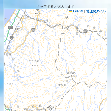
タップすると拡大します
Leaflet
|
地理院タイル