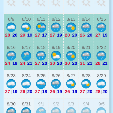
2
8/9
8/10
8/11
8/12
8/13
8/14
8/15
28
|
20
29
|
19
27
|
17
27
|
19
28
|
20
26
|
20
27
|
19
2
8/16
8/17
8/18
8/19
8/20
8/21
8/22
24
|
19
24
|
21
27
|
20
30
|
20
30
|
20
31
|
21
26
|
21
2
8/23
8/24
8/25
8/26
8/27
8/28
8/29
27
|
19
26
|
20
27
|
18
26
|
19
26
|
19
27
|
20
28
|
20
2
8/30
8/31
9/1
9/2
9/3
9/4
9/5