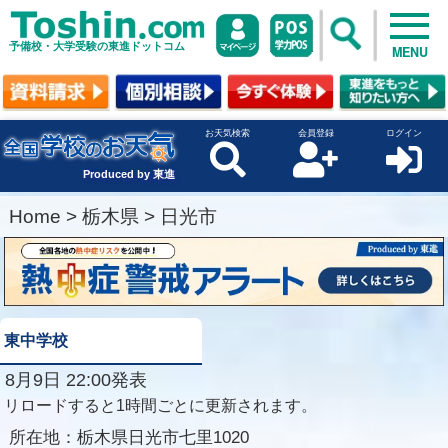
予備校・大学受験の東進ドットコム
MENU
お天気検索
会員登録
ログイン
Produced by 東進
Home
>
栃木県
>
日光市
東中学校
8月9日 22:00発表
リロードすると1時間ごとに更新されます。
所在地：
栃木県日光市七里1020