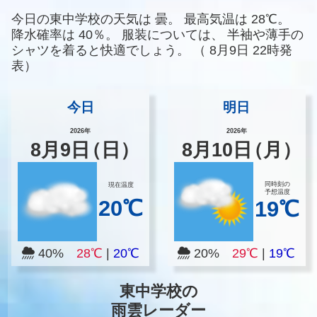
今日の東中学校の天気は
曇。
最高気温は
28℃。
降水確率は
40％。
服装については、
半袖や薄手の
シャツを着ると快適でしょう。
（
8月9日 22時発
表）
今日
明日
2026年
2026年
8
月
9
日
（日）
8
月
10
日
（月）
同時刻の
現在温度
予想温度
20℃
19℃
40%
28℃
|
20℃
20%
29℃
|
19℃
東中学校の
雨雲レーダー