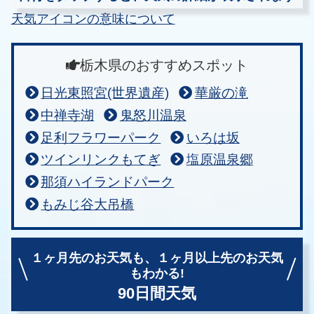
天気アイコンの意味について
栃木県のおすすめスポット
日光東照宮(世界遺産)
華厳の滝
中禅寺湖
鬼怒川温泉
足利フラワーパーク
いろは坂
ツインリンクもてぎ
塩原温泉郷
那須ハイランドパーク
もみじ谷大吊橋
１ヶ月先のお天気も、
１ヶ月以上先のお天気
もわかる!
90日間天気