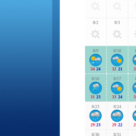
8/2
8/3
8/9
8/10
34
|
24
32
|
21
3
8/16
8/17
31
|
23
33
|
24
3
8/23
8/24
29
|
23
29
|
22
2
8/30
8/31