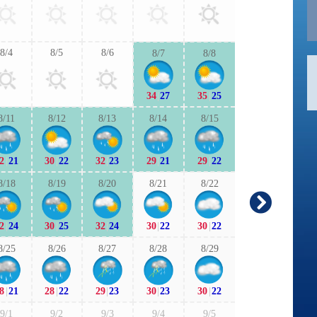
30
|
23
29
|
2
8/4
8/5
8/6
8/7
8/8
9/6
9/7
34
|
27
35
|
25
28
|
21
29
|
2
8/11
8/12
8/13
8/14
8/15
9/13
9/1
2
|
21
30
|
22
32
|
23
29
|
21
29
|
22
28
|
21
27
|
1
8/18
8/19
8/20
8/21
8/22
9/20
9/2
2
|
24
30
|
25
32
|
24
30
|
22
30
|
22
27
|
17
26
|
2
8/25
8/26
8/27
8/28
8/29
9/27
9/2
8
|
21
28
|
22
29
|
23
30
|
23
30
|
22
26
|
20
27
|
2
9/1
9/2
9/3
9/4
9/5