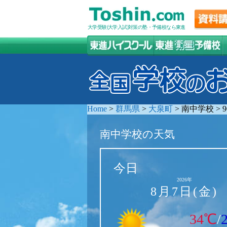
大学受験(大学入試)対策の塾・予備校なら東進
Home
>
群馬県
>
大泉町
>
南中学校
>
南中学校の天気
今日
2026年
8月7日(金)
34℃
/