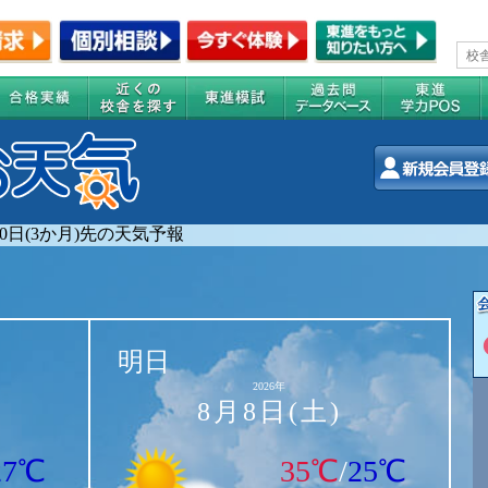
90日(3か月)先の天気予報
明日
2026年
8月8日(土)
27℃
35℃
/
25℃