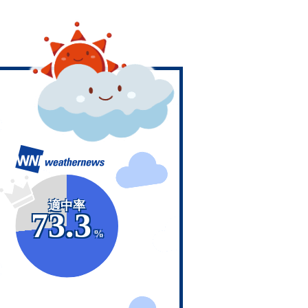
適中率
73.3
%