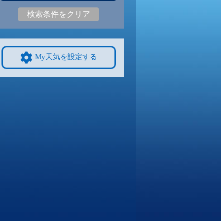
検索条件をクリア
3
27
|
22
30
|
23
30
|
23
28
|
22
29
|
21
26
|
20
9/8
9/9
9/10
9/11
9/12
10/4
My天気を設定する
2
30
|
22
29
|
22
29
|
21
29
|
21
27
|
21
25
|
20
4
9/15
9/16
9/17
9/18
9/19
10/11
8
26
|
17
26
|
16
25
|
17
26
|
17
27
|
16
24
|
18
1
9/22
9/23
9/24
9/25
9/26
10/18
1
27
|
21
26
|
20
26
|
21
25
|
21
26
|
20
21
|
15
8
9/29
9/30
10/1
10/2
10/3
10/25
1
27
|
20
27
|
20
25
|
20
28
|
21
26
|
21
19
|
14