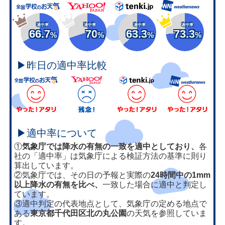
適中率
適中率
適中率
適中率
66.7
70
63.3
73.3
%
%
%
%
▶昨日の適中率比較
▶適中率について
①
気象庁では降水の有無の一致を適中としており、
各
社の「適中率」は気象庁による検証方法の基準に則り
算出しています。
②気象庁では、その日の予報と実際の
24時間中の1mm
以上降水の有無を比べ、
一致した場合に適中と判定し
ています。
③適中判定の代表地点として、気象庁の定める地点で
ある
東京都千代田区北の丸公園
の天気を参照していま
す。