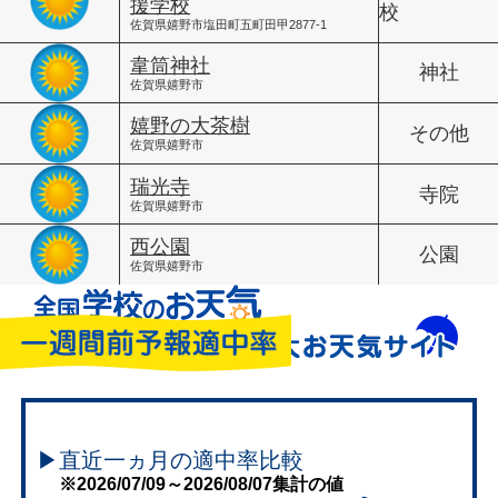
援学校
校
佐賀県嬉野市塩田町五町田甲2877-1
韋筒神社
神社
佐賀県嬉野市
嬉野の大茶樹
その他
佐賀県嬉野市
瑞光寺
寺院
佐賀県嬉野市
西公園
公園
佐賀県嬉野市
▶直近一ヵ月の適中率比較
※2026/07/09～2026/08/07集計の値