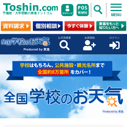
予備校・大学受験の東進ドットコム
MENU
お天気検索
会員登録
ログイン
Produced by 東進
Produced by 東進