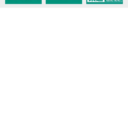
教育力こそが、国力だと思う。
キミの高校に対応！東進の個別指導コース
90日先まで大胆予報！ 全国学校のお天気
高校無償化丸わかり！高校授業料無償化 情報サイト
受験生必見！ 大学情報・入試情報
きっと元気になる Proverb格言
将来の夢や進路を見つけよう 未来発見サイト
大学・学部選びの動画サイト 東進TV