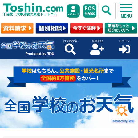
予備校・大学受験の東進ドットコム
MENU
お天気検索
会員登録
ログイン
Produced by 東進
Produced by 東進