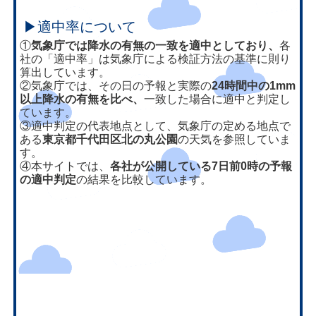
▶適中率について
①
気象庁では降水の有無の一致を適中としており、
各
社の「適中率」は気象庁による検証方法の基準に則り
算出しています。
②気象庁では、その日の予報と実際の
24時間中の1mm
以上降水の有無を比べ、
一致した場合に適中と判定し
ています。
③適中判定の代表地点として、気象庁の定める地点で
ある
東京都千代田区北の丸公園
の天気を参照していま
す。
④本サイトでは、
各社が公開している7日前0時の予報
の適中判定
の結果を比較しています。