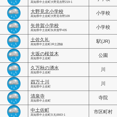
高知県中土佐町大野見吉野219-1
大野見北小学校
小学校
高知県中土佐町大野見寺野109
矢井賀小学校
小学校
高知県中土佐町矢井賀甲435
土佐久礼
駅(JR)
高知県中土佐町JR土讃線
大坂の桜並木
公園
高知県中土佐町
久万秋の湧水
川
高知県中土佐町
四万十川
川
高知県中土佐町
清泉寺
寺院
高知県中土佐町
中土佐町
市区町村
高知県中土佐町久礼6663-1