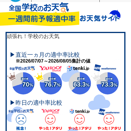
頑張れ！学校のお天気
▶直近一ヵ月の適中率比較
※2026/07/07～2026/08/05集計の値
適中率
適中率
適中率
適中率
70
76.7
63.3
73.3
%
%
%
%
▶昨日の適中率比較