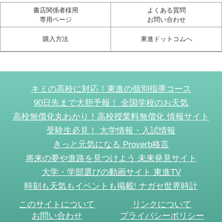
書店関係者様用
よくある質問
専用ページ
お問い合わせ
購入方法
東進ドットコムへ
キミの高校に対応！東進の個別指導コース
90日先まで大胆予報！ 全国学校のお天気
高校無償化丸わかり！高校授業料無償化 情報サイト
受験生必見！ 大学情報・入試情報
きっと元気になる Proverb格言
将来の夢や進路を見つけよう 未来発見サイト
大学・学部選びの動画サイト 東進TV
時刻も天気もイベントも掲載! ナガセ世界時計
このサイトについて
リンクについて
お問い合わせ
プライバシーポリシー