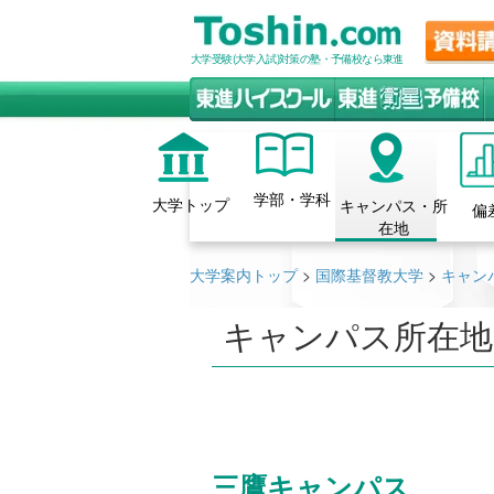
大学受験(大学入試)対策の塾・予備校なら東進
学部・学科
大学トップ
キャンパス・所
偏
在地
大学案内トップ
>
国際基督教大学
>
キャン
キャンパス所在地
三鷹キャンパス