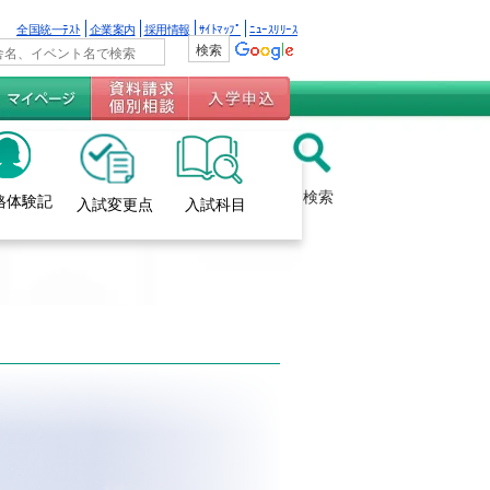
全国統一ﾃｽﾄ
企業案内
採用情報
ｻｲﾄﾏｯﾌﾟ
ﾆｭｰｽﾘﾘｰｽ
検索
格体験記
入試変更点
入試科目