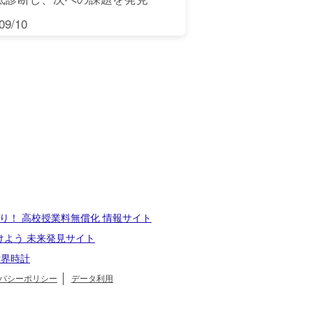
9/10
り！ 高校授業料無償化 情報サイト
けよう 未来発見サイト
世界時計
バシーポリシー
データ利用