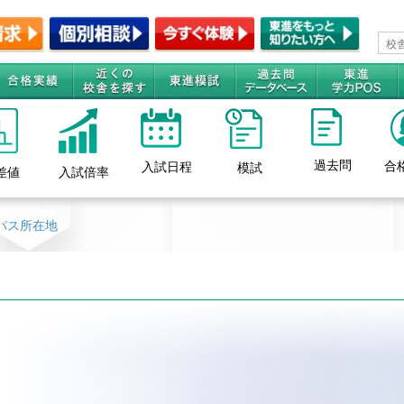
過去問
合
入試日程
模試
差値
入試倍率
パス所在地