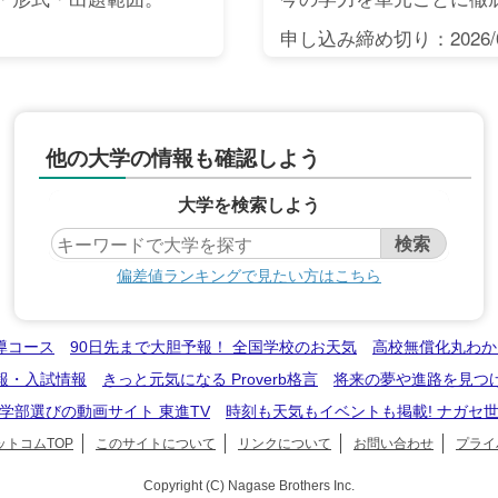
申し込み締め切り：2026/0
他の大学の情報も確認しよう
大学を検索しよう
偏差値ランキングで見たい方はこちら
導コース
90日先まで大胆予報！ 全国学校のお天気
高校無償化丸わか
報・入試情報
きっと元気になる Proverb格言
将来の夢や進路を見つ
学部選びの動画サイト 東進TV
時刻も天気もイベントも掲載! ナガセ
トコムTOP
このサイトについて
リンクについて
お問い合わせ
プライ
Copyright (C) Nagase Brothers Inc.