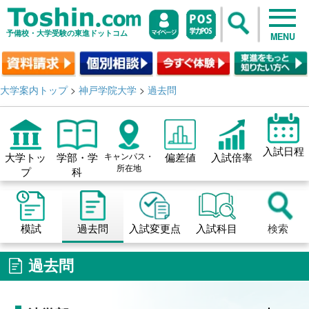
予備校・大学受験の東進ドットコム
MENU
大学案内トップ
>
神戸学院大学
>
過去問
入試日程
大学トッ
学部・学
キャンパス・
偏差値
入試倍率
所在地
プ
科
模試
過去問
入試変更点
入試科目
検索
過去問