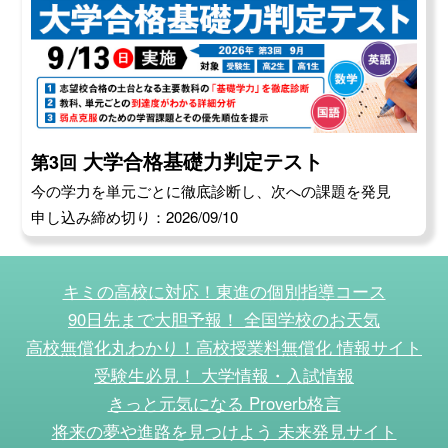
大学合格基礎力判定テスト
第3回
今の学力を単元ごとに徹底診断し、次への課題を発見
申し込み締め切り：2026/09/10
キミの高校に対応！東進の個別指導コース
90日先まで大胆予報！ 全国学校のお天気
高校無償化丸わかり！高校授業料無償化 情報サイト
受験生必見！ 大学情報・入試情報
きっと元気になる Proverb格言
将来の夢や進路を見つけよう 未来発見サイト