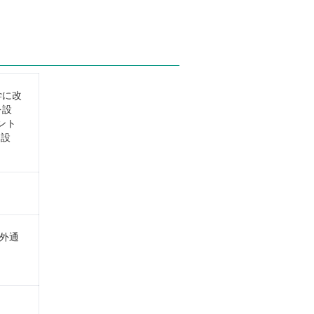
学に改
を設
ント
を設
外通