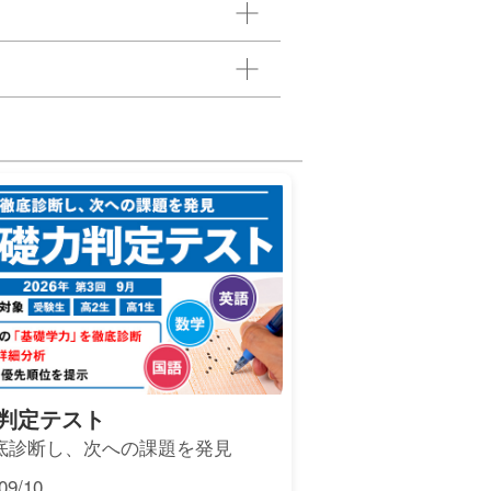
判定テスト
底診断し、次への課題を発見
9/10