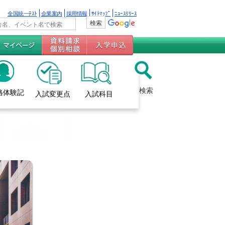
全国統一ﾃｽﾄ
企業案内
採用情報
ｻｲﾄﾏｯﾌﾟ
ﾆｭｰｽﾘﾘｰｽ
検索
格体験記
入試変更点
入試科目