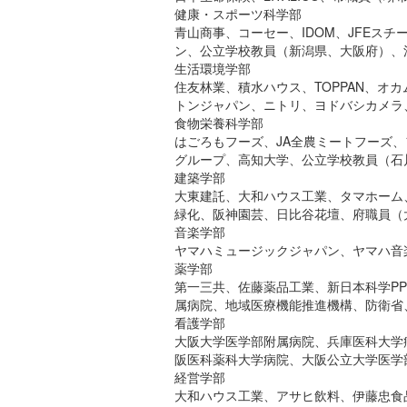
健康・スポーツ科学部
青山商事、コーセー、IDOM、JFE
ン、公立学校教員（新潟県、大阪府）、
生活環境学部
住友林業、積水ハウス、TOPPAN、オ
トンジャパン、ニトリ、ヨドバシカメラ
食物栄養科学部
はごろもフーズ、JA全農ミートフーズ
グループ、高知大学、公立学校教員（石
建築学部
大東建託、大和ハウス工業、タマホーム
緑化、阪神園芸、日比谷花壇、府職員（
音楽学部
ヤマハミュージックジャパン、ヤマハ音楽
薬学部
第一三共、佐藤薬品工業、新日本科学P
属病院、地域医療機能推進機構、防衛省
看護学部
大阪大学医学部附属病院、兵庫医科大学
阪医科薬科大学病院、大阪公立大学医学
経営学部
大和ハウス工業、アサヒ飲料、伊藤忠食