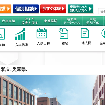
過去問
合
入試日程
模試
差値
入試倍率
私立.兵庫県.