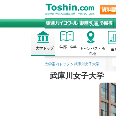
大学受験(大学入試)対策の塾・予備校なら東進
学部・学科
大学トップ
キャンパス・所
偏
在地
大学案内トップ
>
武庫川女子大学
武庫川女子大学