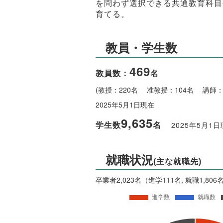
を問わず選択できる共通教育科目
育てる。
教員・学生数
469
教員数：
名
(教授：220名 准教授：104名 講師
2025年5月1日現在
9,635
学生数
名
2025年5月1
就職状況
(主な就職先)
卒業者2,023名（進学111名, 就職1,806