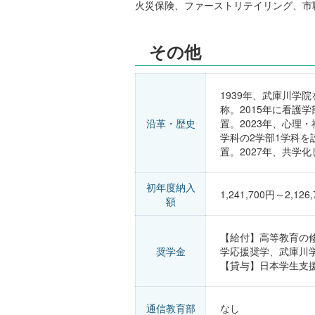
火災保険、ファーストリテイリング、市
その他
1939年、武庫川学
称。2015年に看護
沿革・歴史
置。2023年、心理
学科の2学部1学科を
置。2027年、共学
初年度納入
1,241,700円～2,126
額
【給付】高等教育の
奨学金
学応援奨学、武庫川学
【貸与】日本学生支
通信教育部
なし