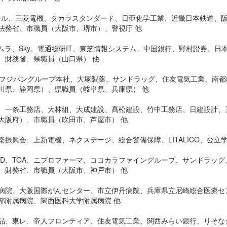
スチール、三菱電機、タカラスタンダード、日亜化学工業、近畿日本鉄道、
法務省、市職員（大阪市、堺市）、警視庁 他
カムラ、Sky、電通総研IT、東芝情報システム、中国銀行、野村證券、
、財務省、県職員（山口県） 他
、フジパングループ本社、大塚製薬、サンドラッグ、住友電気工業、南
川県、静岡県）、県職員（岐阜県、兵庫県） 他
、一条工務店、大林組、大成建設、髙松建設、竹中工務店、日建設計、
大阪府）、市職員（吹田市、芦屋市） 他
振興会、上新電機、ネクステージ、総合警備保障、LITALICO、公立
PD、TOA、ニプロファーマ、ココカラファイングループ、サンドラッ
、財務省、市職員（大阪市、神戸市） 他
病院、大阪国際がんセンター、市立伊丹病院、兵庫県立尼崎総合医療セ
部附属病院、関西医科大学附属病院 他
品、東レ、帝人フロンティア、住友電気工業、関西みらい銀行、りそな