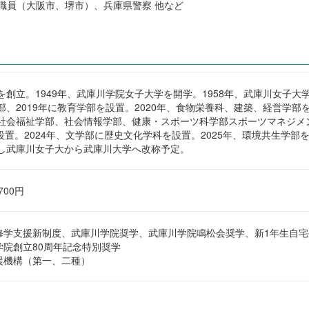
職員（大阪市、堺市）、兵庫県警察 他など
院を創立。1949年、武庫川学院女子大学を開学。1958年、武庫川女子大
学部、2019年に教育学部を設置。2020年、食物栄養科、建築、経営学部
・社会福祉学部、社会情報学部、健康・スポーツ科学部スポーツマネジメ
設置。2024年、文学部に歴史文化学科を設置。2025年、環境共生学部
化し武庫川女子大から武庫川大学へ改称予定。
,700円
修学支援新制度、武庫川学院奨学、武庫川学院鳴松会奨学、新1年生自宅
院創立80周年記念特別奨学
援機構（第一、二種）