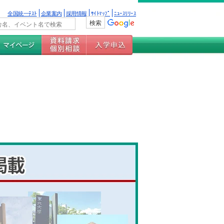
全国統一ﾃｽﾄ
企業案内
採用情報
ｻｲﾄﾏｯﾌﾟ
ﾆｭｰｽﾘﾘｰｽ