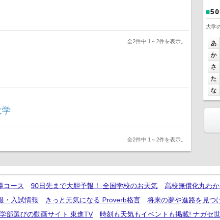
■
5
大学
全2件中 1～2件を表示。
あ
か
さ
た
な
大学
全2件中 1～2件を表示。
導コース
90日先まで大胆予報！ 全国学校のお天気
高校無償化丸わか
報・入試情報
きっと元気になる Proverb格言
将来の夢や進路を見つ
学部選びの動画サイト 東進TV
時刻も天気もイベントも掲載! ナガセ