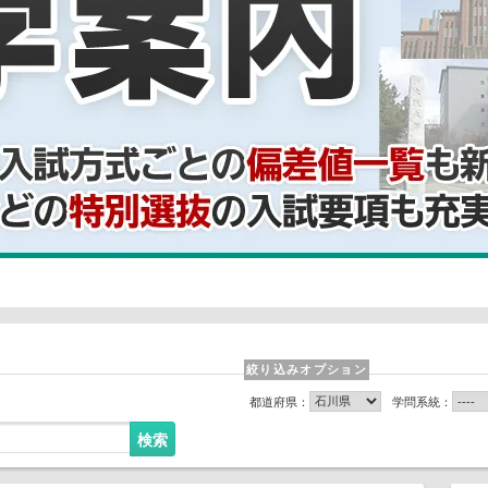
絞り込みオプション
都道府県：
学問系統：
検索