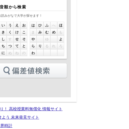
0音順から検索
の読みがなで大学が探せます！
い
う
え
お
は
ひ
ふ
へ
ほ
き
く
け
こ
ま
み
む
め
も
し
す
せ
そ
や
ゆ
よ
ち
つ
て
と
ら
り
る
れ
ろ
に
ぬ
ね
の
わ
り！ 高校授業料無償化 情報サイト
けよう 未来発見サイト
世界時計