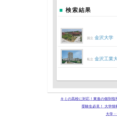
■
検索結果
金沢大学
国立
金沢工業
私立
キミの高校に対応！東進の個別指
受験生必見！ 大学情
大学・