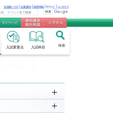
全国統一ﾃｽﾄ
企業案内
採用情報
ｻｲﾄﾏｯﾌﾟ
ﾆｭｰｽﾘﾘｰｽ
検索
入試変更点
入試科目