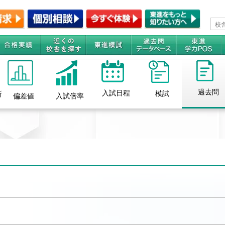
過去問
入試日程
模試
所
偏差値
入試倍率