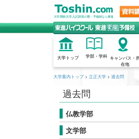
大学受験(大学入試)対策の塾・予備校なら東進
学部・学科
大学トップ
キャンパス・
在地
大学案内トップ
>
立正大学
>
過去問
過去問
仏教学部
文学部