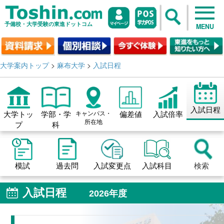
予備校・大学受験の東進ドットコム
MENU
大学案内トップ
>
麻布大学
>
入試日程
入試日程
大学トッ
学部・学
キャンパス・
偏差値
入試倍率
所在地
プ
科
模試
過去問
入試変更点
入試科目
検索
入試日程
2026年度