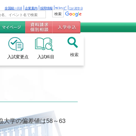
全国統一ﾃｽﾄ
企業案内
採用情報
ｻｲﾄﾏｯﾌﾟ
ﾆｭｰｽﾘﾘｰｽ
検索
入試変更点
入試科目
協大学の偏差値は58～63