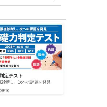
判定テスト
底診断し、次への課題を発見
9/10