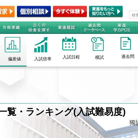
過去問
入試日程
模試
所
偏差値
入試倍率
一覧・ランキング(入試難易度)
獨