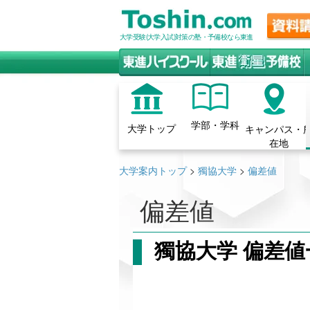
大学受験(大学入試)対策の塾・予備校なら東進
学部・学科
大学トップ
キャンパス・
在地
大学案内トップ
>
獨協大学
>
偏差値
偏差値
獨協大学 偏差値