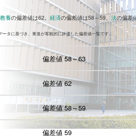
教養
の偏差値は62。
経済
の偏差値は58～59。
法
の偏差値
試データに基づき、東進が客観的に評価した偏差値一覧です。
偏差値 58～63
偏差値 62
偏差値 58～59
偏差値 59