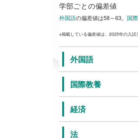
学部ごとの偏差値
外国語
の偏差値は58～63。
国際
※掲載している偏差値は、2025年の入
外国語
国際教養
経済
法