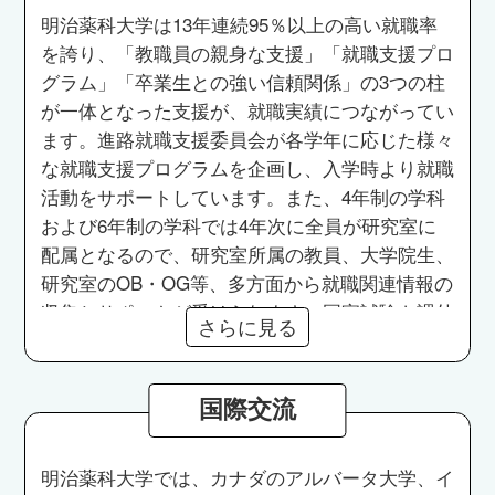
明治薬科大学は13年連続95％以上の高い就職率
を誇り、「教職員の親身な支援」「就職支援プロ
グラム」「卒業生との強い信頼関係」の3つの柱
が一体となった支援が、就職実績につながってい
ます。進路就職支援委員会が各学年に応じた様々
な就職支援プログラムを企画し、入学時より就職
活動をサポートしています。また、4年制の学科
および6年制の学科では4年次に全員が研究室に
配属となるので、研究室所属の教員、大学院生、
研究室のOB・OG等、多方面から就職関連情報の
収集とサポートが受けられます。国家試験も課外
さらに見る
講座を開講したり、問題の解答・解説書を発行し
たりするなど多面的にサポートしており、薬剤師
国家試験合格率（新卒）は87.2%（2024年度）と
国際交流
なっています。
明治薬科大学では、カナダのアルバータ大学、イ