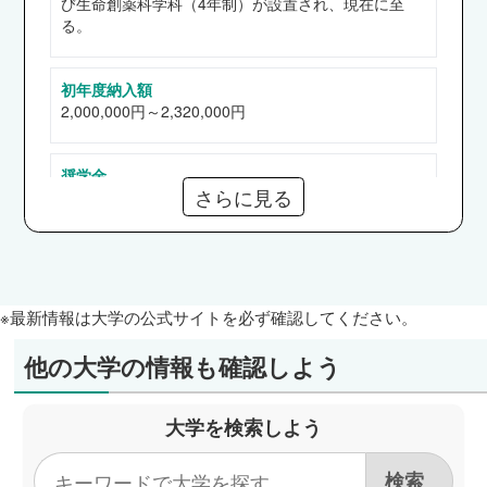
び生命創薬科学科（4年制）が設置され、現在に至
ンホールディングス、エスシーグループ、クオー
る。
ル、サンドラッグ、富士薬品、日本調剤、東京慈
恵会医科大学附属病院、聖マリアンナ医科大学
初年度納入額
他など
2,000,000円～2,320,000円
奨学金
さらに見る
【給付】高等教育の修学支援新制度、入学特待生制
度、地域枠奨学金、明治薬科大学奨学金、めざせ明
薬・予約型奨学金
【貸与】日本学生支援機構（第一、二種）
※最新情報は大学の公式サイトを必ず確認してください。
通信教育部
なし
他の大学の情報も確認しよう
短期大学部
大学を検索しよう
なし