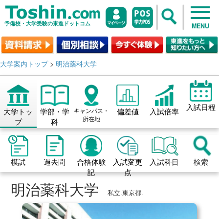
予備校・大学受験の東進ドットコム
MENU
大学案内トップ
>
明治薬科大学
入試日程
大学トッ
学部・学
キャンパス・
偏差値
入試倍率
所在地
プ
科
模試
過去問
合格体験
入試変更
入試科目
検索
記
点
明治薬科大学
私立.東京都.