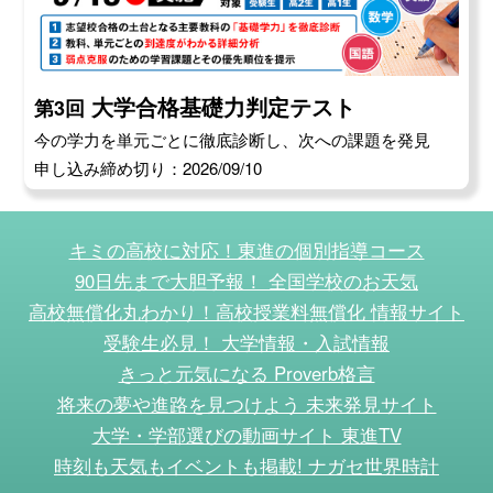
大学合格基礎力判定テスト
第3回
今の学力を単元ごとに徹底診断し、次への課題を発見
申し込み締め切り：2026/09/10
キミの高校に対応！東進の個別指導コース
90日先まで大胆予報！ 全国学校のお天気
高校無償化丸わかり！高校授業料無償化 情報サイト
受験生必見！ 大学情報・入試情報
きっと元気になる Proverb格言
将来の夢や進路を見つけよう 未来発見サイト
大学・学部選びの動画サイト 東進TV
時刻も天気もイベントも掲載! ナガセ世界時計