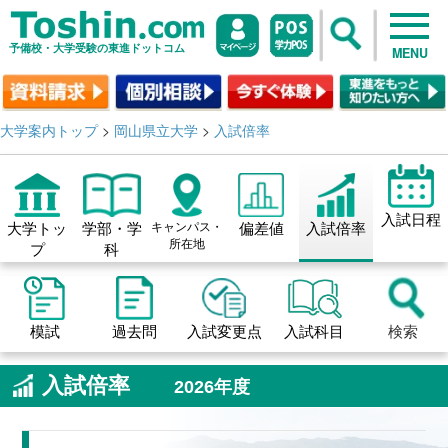
予備校・大学受験の東進ドットコム
MENU
大学案内トップ
>
岡山県立大学
>
入試倍率
入試日程
大学トッ
学部・学
キャンパス・
偏差値
入試倍率
所在地
プ
科
模試
過去問
入試変更点
入試科目
検索
入試倍率
2026年度