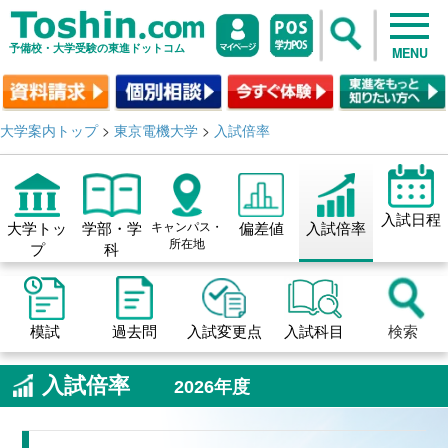
予備校・大学受験の東進ドットコム
MENU
大学案内トップ
>
東京電機大学
>
入試倍率
入試日程
大学トッ
学部・学
キャンパス・
偏差値
入試倍率
所在地
プ
科
模試
過去問
入試変更点
入試科目
検索
入試倍率
2026年度