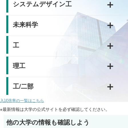
＋
システムデザイン工
＋
未来科学
＋
工
＋
理工
＋
工/二部
入試倍率の一覧はこちら
※最新情報は大学の公式サイトを必ず確認してください。
他の大学の情報も確認しよう