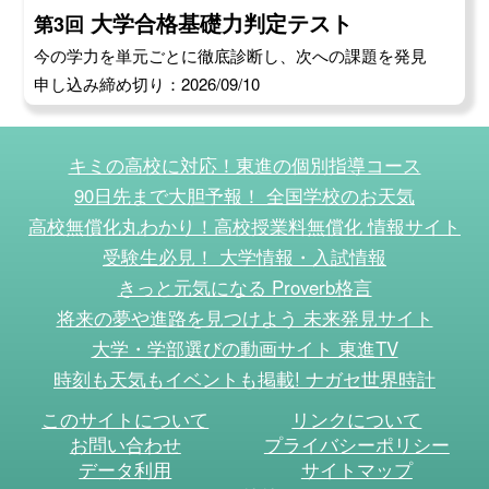
大学合格基礎力判定テスト
第3回
今の学力を単元ごとに徹底診断し、次への課題を発見
申し込み締め切り：2026/09/10
キミの高校に対応！東進の個別指導コース
90日先まで大胆予報！ 全国学校のお天気
高校無償化丸わかり！高校授業料無償化 情報サイト
受験生必見！ 大学情報・入試情報
きっと元気になる Proverb格言
将来の夢や進路を見つけよう 未来発見サイト
大学・学部選びの動画サイト 東進TV
時刻も天気もイベントも掲載! ナガセ世界時計
このサイトについて
リンクについて
お問い合わせ
プライバシーポリシー
データ利用
サイトマップ