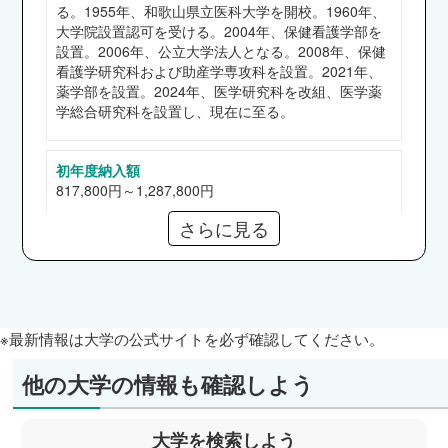
医師国家試験合格率91.1％（新卒）
る。1955年、和歌山県立医科大学を開校。1960年、
保健看護学部
大学院設置認可を受ける。2004年、保健看護学部を
設置。2006年、公立大学法人となる。2008年、保健
和歌山県立医科大学附属病院 他など
看護学研究科および助産学専攻科を設置。2021年、
薬学部を設置。2024年、医学研究科を改組、医学薬
学総合研究科を設置し、現在に至る。
初年度納入額
817,800円～1,287,800円
さらに見る
奨学金
【給付】高等教育の修学支援新制度
【貸与】日本学生支援機構（第一、二種）
※最新情報は大学の公式サイトを必ず確認してください。
通信教育部
なし
他の大学の情報も確認しよう
短期大学部
大学を検索しよう
なし