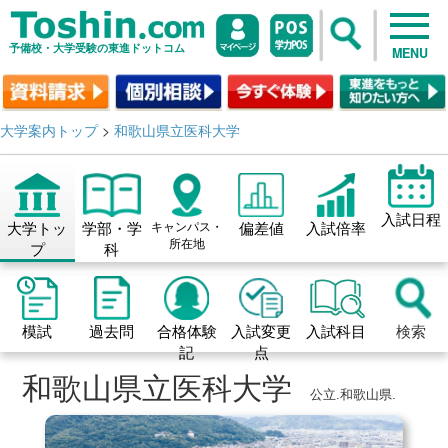
予備校・大学受験の東進ドットコム
MENU
大学案内トップ
>
和歌山県立医科大学
入試日程
大学トッ
学部・学
キャンパス・
偏差値
入試倍率
所在地
プ
科
模試
過去問
合格体験
入試変更
入試科目
検索
記
点
和歌山県立医科大学
公立.和歌山県.