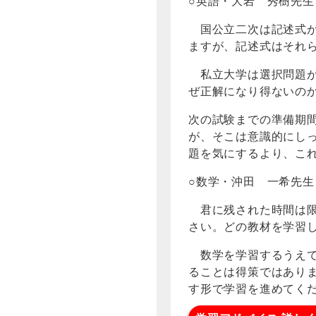
○英語・大岩 秀樹先生
国公立二次は記述式が
ますが、記述式はそれ
私立大学は選択問題が
ぜ正解になり得ないの
次の試験までの準備期
が、そこは意識的にし
題を気にするより、こ
○数学・沖田 一希先生
君に残された時間は限
さい。どの教材を学習
数学を学習するうえで
ることは得策ではあり
す形で学習を進めてく