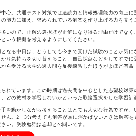
中心。共通テスト対策では速読力と情報処理能力の向上に
らの能力に加え、求められている解答を作り上げる力を養う
多いので、正解の選択肢が正解になり得る理由だけでなく
かという根拠を考えるようにしてください。
間となる中日は、どうしても今まで受けた試験のことが気に
っかり気持ちを切り替えること。自己採点などをしてすでに
れから受ける大学の過去問を反復練習したほうがよほど有益
られています。この時期は過去問を中心とした志望校対策
し、どの教材を学習しないかといった取捨選択をした学習計
手を動かしながら考えることはとても大切な行為ですが、
ません。2、3分考えても解答が頭に浮かばないときは解答を
ださい。受験勉強は忘却との闘いです。