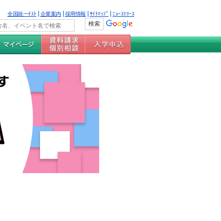
全国統一ﾃｽﾄ
企業案内
採用情報
ｻｲﾄﾏｯﾌﾟ
ﾆｭｰｽﾘﾘｰｽ