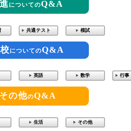
進
Q&A
についての
習
共通テスト
模試
学校
Q&A
についての
英語
数学
行事
その他
Q&A
の
生活
その他