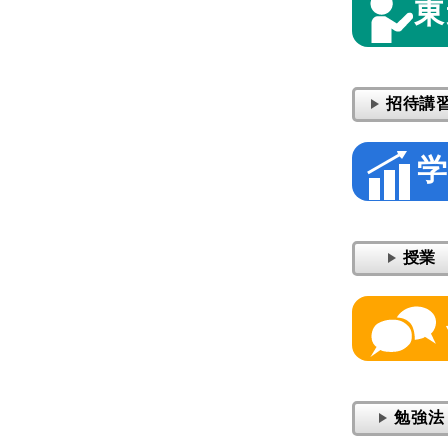
東
招待講
授業
勉強法