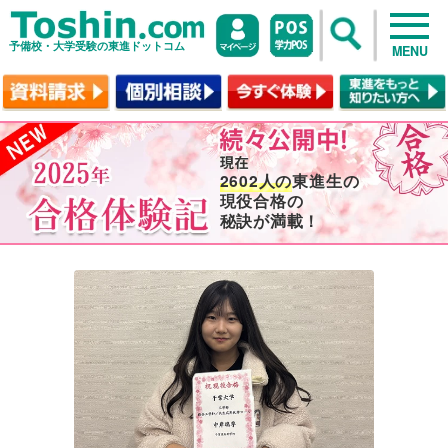
予備校・大学受験の東進ドットコム
MENU
2602人の
東進生の
現役合格の
秘訣が満載！
no image