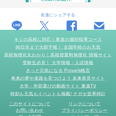
友達にシェアする
キミの高校に対応！東進の個別指導コース
90日先まで大胆予報！ 全国学校のお天気
高校無償化丸わかり！高校授業料無償化 情報サイト
受験生必見！ 大学情報・入試情報
きっと元気になる Proverb格言
将来の夢や進路を見つけよう 未来発見サイト
大学・学部選びの動画サイト 東進TV
時刻も天気もイベントも掲載! ナガセ世界時計
このサイトについて
リンクについて
お問い合わせ
プライバシーポリシー