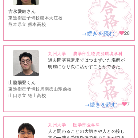
吉永愛結さん
東進衛星予備校熊本大江校
熊本県立 熊本高校
→続きを読む
28
九州大学
農学部生物資源環境学科
no
過去問演習講座ではつまずいた場所が
image
明確になり次に活かすことができた
山脇陽登くん
東進衛星予備校周南徳山駅前校
山口県立 徳山高校
→続きを読む
7
九州大学
医学部医学科
no
人と関わることの大切さや人との接し
image
方の一端を受験勉強で学ぶことができ