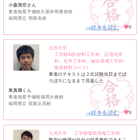
小森美空さん
東進衛星予備校久留米明善前校
福岡県立 明善高校
→続きを読む
8
九州大学
no
工学部Ⅱ群(材料工学科、応用化学
image
科、化学工学科、融合基礎工学科/
物質材料コース)
東進のテキストは２次試験当日までぼ
ろぼろになるまで見返した
東真輝くん
東進衛星予備校福岡大橋校
福岡県立 筑紫丘高校
→続きを読む
9
九州大学
工学部電気情報工学科
no
数学や物理が自分の得意教科であるこ