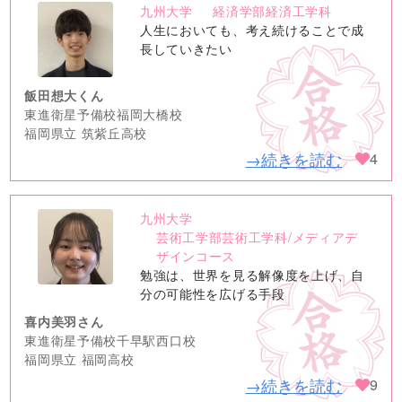
九州大学
経済学部経済工学科
no
人生においても、考え続けることで成
image
長していきたい
飯田想大くん
東進衛星予備校福岡大橋校
福岡県立 筑紫丘高校
→続きを読む
4
九州大学
no
芸術工学部芸術工学科/メディアデ
image
ザインコース
勉強は、世界を見る解像度を上げ、自
分の可能性を広げる手段
喜内美羽さん
東進衛星予備校千早駅西口校
福岡県立 福岡高校
→続きを読む
9