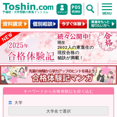
予備校・大学受験の東進ドットコム
MENU
2602人の
東進生の
現役合格の
秘訣が満載！
キーワードから合格体験記を絞り込む
大学
大学名で選択