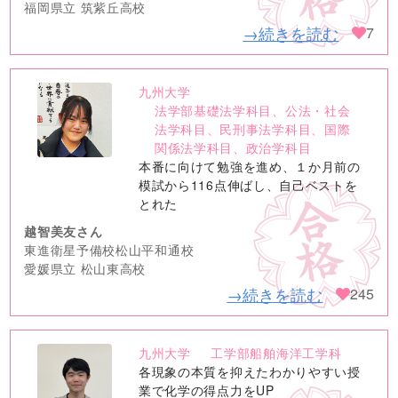
福岡県立 筑紫丘高校
→続きを読む
7
九州大学
no
法学部基礎法学科目、公法・社会
image
法学科目、民刑事法学科目、国際
関係法学科目、政治学科目
本番に向けて勉強を進め、１か月前の
模試から116点伸ばし、自己ベストを
とれた
越智美友さん
東進衛星予備校松山平和通校
愛媛県立 松山東高校
→続きを読む
245
九州大学
工学部船舶海洋工学科
no
各現象の本質を抑えたわかりやすい授
image
業で化学の得点力をUP