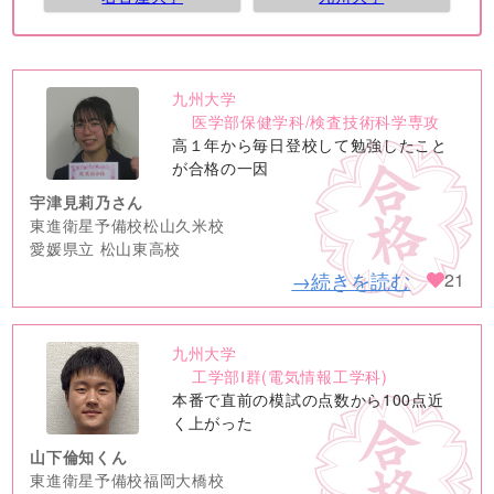
九州大学
no
医学部保健学科/検査技術科学専攻
image
高１年から毎日登校して勉強したこと
が合格の一因
宇津見莉乃さん
東進衛星予備校松山久米校
愛媛県立 松山東高校
→続きを読む
21
九州大学
no
工学部Ⅰ群(電気情報工学科)
image
本番で直前の模試の点数から100点近
く上がった
山下倫知くん
東進衛星予備校福岡大橋校