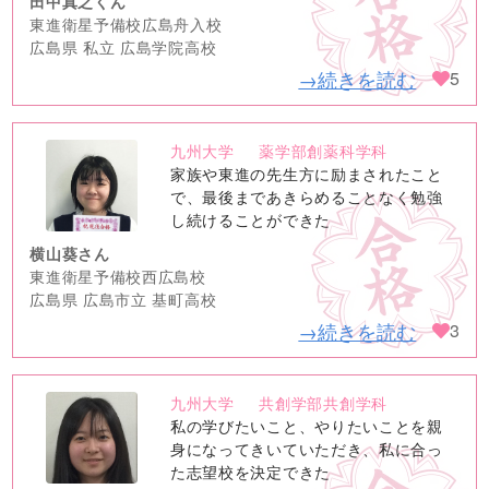
田中真之くん
東進衛星予備校広島舟入校
広島県 私立 広島学院高校
→続きを読む
5
九州大学
薬学部創薬科学科
no
家族や東進の先生方に励まされたこと
image
で、最後まであきらめることなく勉強
し続けることができた
横山葵さん
東進衛星予備校西広島校
広島県 広島市立 基町高校
→続きを読む
3
九州大学
共創学部共創学科
no
私の学びたいこと、やりたいことを親
image
身になってきいていただき、私に合っ
た志望校を決定できた