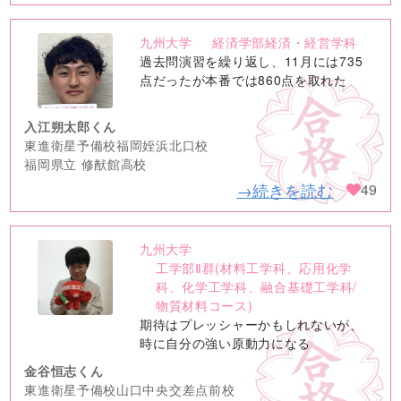
九州大学
経済学部経済・経営学科
no
過去問演習を繰り返し、11月には735
image
点だったが本番では860点を取れた
入江朔太郎くん
東進衛星予備校福岡姪浜北口校
福岡県立 修猷館高校
→続きを読む
49
九州大学
no
工学部Ⅱ群(材料工学科、応用化学
image
科、化学工学科、融合基礎工学科/
物質材料コース)
期待はプレッシャーかもしれないが、
時に自分の強い原動力になる
金谷恒志くん
東進衛星予備校山口中央交差点前校