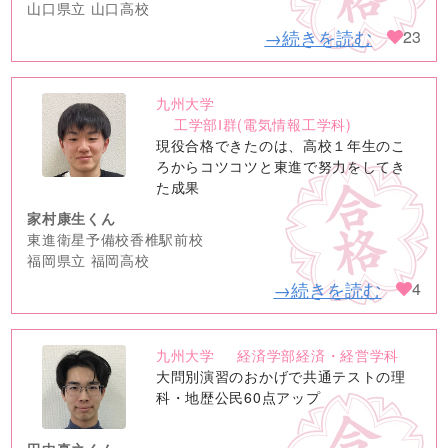
山口県立 山口高校
→続きを読む
23
九州大学
no
工学部Ⅰ群(電気情報工学科)
image
現役合格できたのは、高校１年生のこ
ろからコツコツと東進で努力をしてき
た成果
家村康生くん
東進衛星予備校香椎駅前校
福岡県立 福岡高校
→続きを読む
4
九州大学
経済学部経済・経営学科
no
大問別演習のおかげで共通テストの理
image
科・地歴公民60点アップ