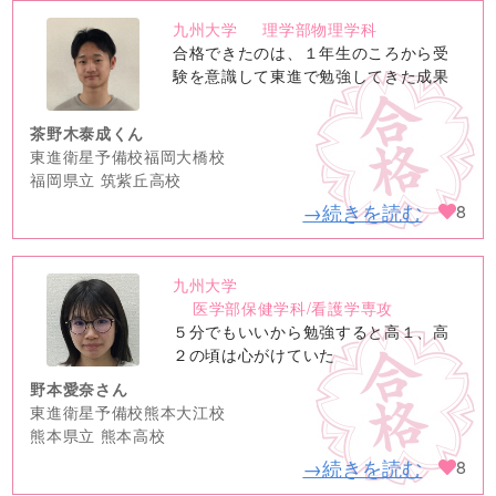
九州大学
理学部物理学科
no
合格できたのは、１年生のころから受
image
験を意識して東進で勉強してきた成果
茶野木泰成くん
東進衛星予備校福岡大橋校
福岡県立 筑紫丘高校
→続きを読む
8
九州大学
no
医学部保健学科/看護学専攻
image
５分でもいいから勉強すると高１、高
２の頃は心がけていた
野本愛奈さん
東進衛星予備校熊本大江校
熊本県立 熊本高校
→続きを読む
8