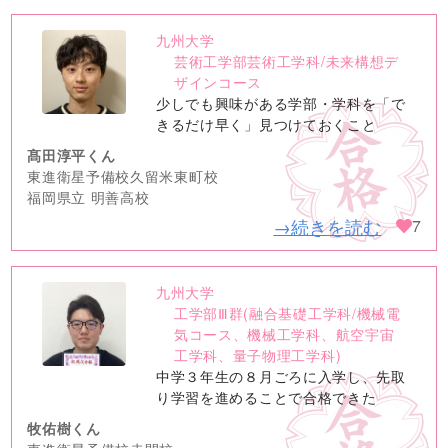
九州大学
no
芸術工学部芸術工学科/未来構想デ
image
ザインコース
少しでも興味がある学部・学科を「で
きるだけ早く」見つけておくこと
髙田淳平くん
東進衛星予備校久留米東町校
福岡県立 明善高校
→続きを読む
7
九州大学
no
工学部Ⅲ群(融合基礎工学科/機械電
image
気コース、機械工学科、航空宇宙
工学科、量子物理工学科)
中学３年生の８月ごろに入学し、先取
り学習を進めることで合格できた
牧佑樹くん