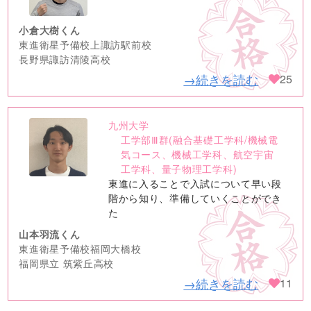
小倉大樹くん
東進衛星予備校上諏訪駅前校
長野県諏訪清陵高校
→続きを読む
25
九州大学
no
工学部Ⅲ群(融合基礎工学科/機械電
image
気コース、機械工学科、航空宇宙
工学科、量子物理工学科)
東進に入ることで入試について早い段
階から知り、準備していくことができ
た
山本羽流くん
東進衛星予備校福岡大橋校
福岡県立 筑紫丘高校
→続きを読む
11