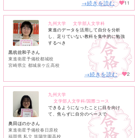
→続きを読む
11
九州大学
文学部人文学科
no
東進のデータを活用して自分を分析
image
し、足りていない教科を集中的に勉強
するべき
黒杭佐和子さん
東進衛星予備校都城校
宮崎県立 都城泉ケ丘高校
→続きを読む
2
九州大学
no
文学部人文学科/国際コース
image
できるようになったことに目を向け
て、焦らずに自分のペースで
奥田ほのかさん
東進衛星予備校春日原校
福岡県 私立 筑陽学園高校