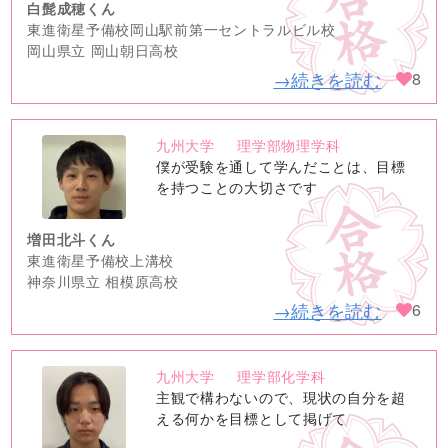
白髭成穂くん
東進衛星予備校岡山駅前第一セントラルビル校
岡山県立 岡山朝日高校
→続きを読む
8
九州大学
理学部物理学科
no
僕が受験を通して学んだことは、目標
image
を持つことの大切さです
増田北斗くん
東進衛星予備校上溝校
神奈川県立 相模原高校
→続きを読む
6
九州大学
理学部化学科
no
主観で構わないので、現状の自分を超
image
える何かを目標として掲げて