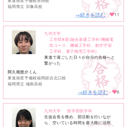
東進衛星予備校赤間校
福岡県立 宗像高校
→続きを読む
11
九州大学
no
工学部Ⅲ群(融合基礎工学科/機械電
image
気コース、機械工学科、航空宇宙
工学科、量子物理工学科)
東進で過ごした日々が自分の合格へと
繋がった
阿久根悠介くん
東進衛星予備校福岡姪浜北口校
福岡県立 城南高校
→続きを読む
6
九州大学
医学部医学科
no
生徒会長を務め、部活動を行いなが
image
ら、空いている時間を最大限に活用