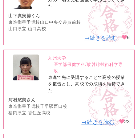
た
山下真実徳くん
東進衛星予備校山口中央交差点前校
山口県立 山口高校
→続きを読む
6
九州大学
no
医学部保健学科/放射線技術科学専
image
攻
東進で先に受講することで高校の授業
を復習とし、高校での成績を維持でき
た
河村悠美さん
東進衛星予備校千早駅西口校
福岡県立 香住丘高校
→続きを読む
23