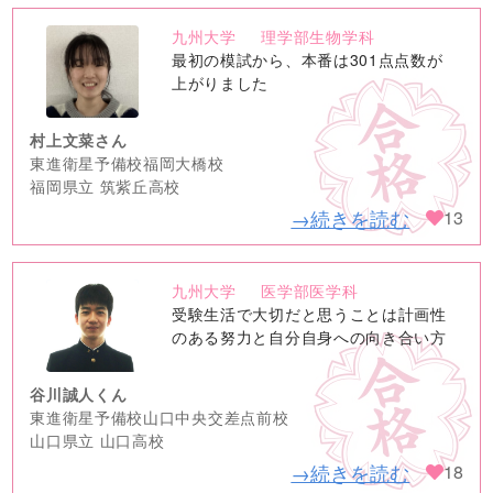
九州大学
理学部生物学科
no
最初の模試から、本番は301点点数が
image
上がりました
村上文菜さん
東進衛星予備校福岡大橋校
福岡県立 筑紫丘高校
→続きを読む
13
九州大学
医学部医学科
no
受験生活で大切だと思うことは計画性
image
のある努力と自分自身への向き合い方
谷川誠人くん
東進衛星予備校山口中央交差点前校
山口県立 山口高校
→続きを読む
18