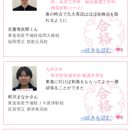
image
科、化学工学科、融合基礎工学科/
物質材料コース)
春の時点で九大英語はほぼ合格点を取
れるように
古賀有次郎くん
東進衛星予備校福岡大橋校
福岡県立 筑紫丘高校
→続きを読む
8
九州大学
no
医学部保健学科/看護学専攻
image
東進に行けば刺激をもらってより一層
頑張ることができた
村川まなかさん
東進衛星予備校ＪＲ唐津駅校
佐賀県立 唐津東高校
→続きを読む
8