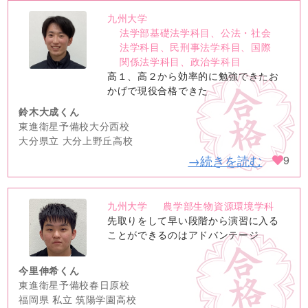
九州大学
no
法学部基礎法学科目、公法・社会
image
法学科目、民刑事法学科目、国際
関係法学科目、政治学科目
高１、高２から効率的に勉強できたお
かげで現役合格できた
鈴木大成くん
東進衛星予備校大分西校
大分県立 大分上野丘高校
→続きを読む
9
九州大学
農学部生物資源環境学科
no
先取りをして早い段階から演習に入る
image
ことができるのはアドバンテージ
今里伸希くん
東進衛星予備校春日原校
福岡県 私立 筑陽学園高校