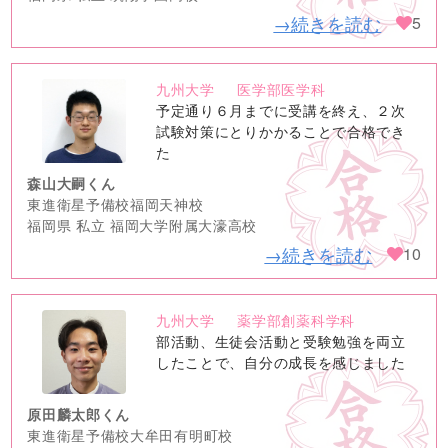
→続きを読む
5
九州大学
医学部医学科
no
予定通り６月までに受講を終え、２次
image
試験対策にとりかかることで合格でき
た
森山大嗣くん
東進衛星予備校福岡天神校
福岡県 私立 福岡大学附属大濠高校
→続きを読む
10
九州大学
薬学部創薬科学科
no
部活動、生徒会活動と受験勉強を両立
image
したことで、自分の成長を感じました
原田麟太郎くん
東進衛星予備校大牟田有明町校