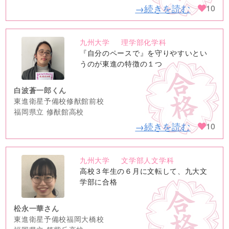
→続きを読む
10
九州大学
理学部化学科
no
『自分のペースで』を守りやすいとい
image
うのが東進の特徴の１つ
白波蒼一郎くん
東進衛星予備校修猷館前校
福岡県立 修猷館高校
→続きを読む
10
九州大学
文学部人文学科
no
高校３年生の６月に文転して、九大文
image
学部に合格
松永一華さん
東進衛星予備校福岡大橋校