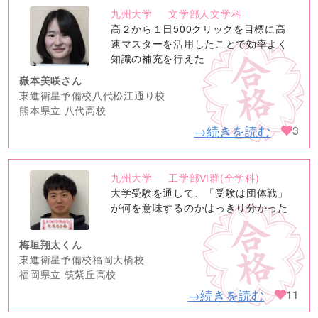
九州大学
文学部人文学科
no
高２から１日500クリックを目標に高
image
速マスターを活用したことで効率よく
知識の補充を行えた
嶽本美咲さん
東進衛星予備校八代松江通り校
熊本県立 八代高校
→続きを読む
3
九州大学
工学部Ⅵ群(全学科)
no
大学受験を通して、「受験は団体戦」
image
が何を意味するのかはっきり分かった
梅垣翔太くん
東進衛星予備校福岡大橋校
福岡県立 筑紫丘高校
→続きを読む
11