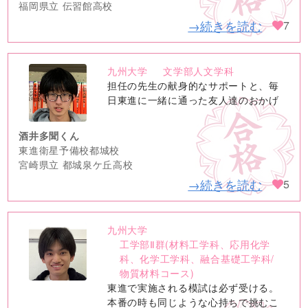
福岡県立 伝習館高校
→続きを読む
7
九州大学
文学部人文学科
no
担任の先生の献身的なサポートと、毎
image
日東進に一緒に通った友人達のおかげ
酒井多聞くん
東進衛星予備校都城校
宮崎県立 都城泉ケ丘高校
→続きを読む
5
九州大学
no
工学部Ⅱ群(材料工学科、応用化学
image
科、化学工学科、融合基礎工学科/
物質材料コース)
東進で実施される模試は必ず受ける。
本番の時も同じような心持ちで挑むこ