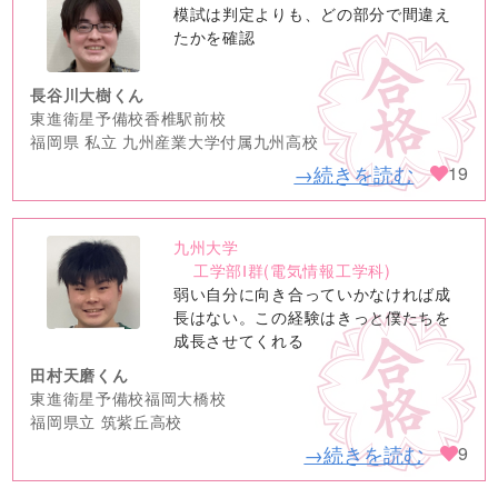
no
模試は判定よりも、どの部分で間違え
image
たかを確認
長谷川大樹くん
東進衛星予備校香椎駅前校
福岡県 私立 九州産業大学付属九州高校
→続きを読む
19
九州大学
no
工学部Ⅰ群(電気情報工学科)
image
弱い自分に向き合っていかなければ成
長はない。この経験はきっと僕たちを
成長させてくれる
田村天磨くん
東進衛星予備校福岡大橋校
福岡県立 筑紫丘高校
→続きを読む
9