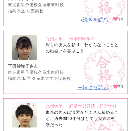
東進衛星予備校久留米東町校
福岡県立 明善高校
→続きを読む
14
九州大学
医学部医学科
no
周りの友人を頼り、わからないことと
image
の出会いを喜ぶこと
平田紗弥子さん
東進衛星予備校久留米東町校
福岡県 私立 久留米大学附設高校
→続きを読む
30
九州大学
経済学部経済・経営学科
no
東進の強みは演習がたくさん積めるこ
image
と、過去問10年分はとても実践に有
効だった