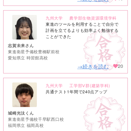
九州大学
農学部生物資源環境学科
no
東進のツールを利用することで自分で
image
計画を立てるよりも効率よく勉強する
ことができた
志賀未来さん
東進衛星予備校豊橋駅前校
愛知県立 時習館高校
→続きを読む
20
九州大学
工学部Ⅴ群(建築学科)
no
共通テスト1年間で240点アップ
image
城崎光汰くん
東進衛星予備校千早駅西口校
福岡県立 福岡高校