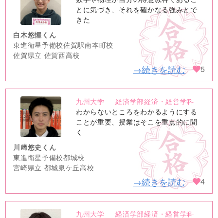
image
とに気づき、それを確かなる強みとで
きた
白木悠惺くん
東進衛星予備校佐賀駅南本町校
佐賀県立 佐賀西高校
→続きを読む
5
九州大学
経済学部経済・経営学科
no
わからないところをわかるようにする
image
ことが重要、授業はそこを重点的に聞
く
川﨑悠史くん
東進衛星予備校都城校
宮崎県立 都城泉ケ丘高校
→続きを読む
4
九州大学
経済学部経済・経営学科