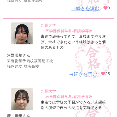
福岡県立 筑紫丘高校
→続きを読む
9
九州大学
no
医学部保健学科/看護学専攻
image
東進で頑張ってきて、最後までやり遂
げ、合格できたという経験はきっと価
値のあるもの
河野美華さん
東進衛星予備校福岡荒江校
福岡県立 城南高校
→続きを読む
25
九州大学
no
医学部保健学科/看護学専攻
image
東進では学校の予習ができる。志望校
別の演習で自分の弱点を克服できる
菱川珠季さん