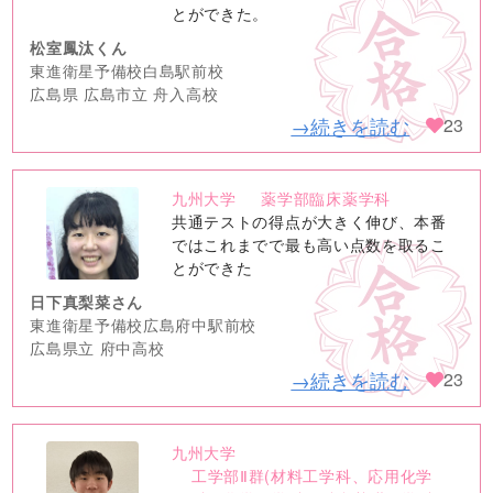
とができた。
松室鳳汰くん
東進衛星予備校白島駅前校
広島県 広島市立 舟入高校
→続きを読む
23
九州大学
薬学部臨床薬学科
no
共通テストの得点が大きく伸び、本番
image
ではこれまでで最も高い点数を取るこ
とができた
日下真梨菜さん
東進衛星予備校広島府中駅前校
広島県立 府中高校
→続きを読む
23
九州大学
no
工学部Ⅱ群(材料工学科、応用化学