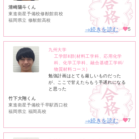
清崎陽斗くん
東進衛星予備校修猷館前校
福岡県立 修猷館高校
→続きを読む
5
九州大学
no
工学部Ⅱ群(材料工学科、応用化学
image
科、化学工学科、融合基礎工学科/
物質材料コース)
勉強計画はとても厳しいものだった
が、ここで甘えたらもう手遅れになる
と思った
竹下大翔くん
東進衛星予備校千早駅西口校
福岡県立 福岡高校
→続きを読む
7