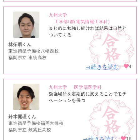
九州大学
no
工学部Ⅰ群(電気情報工学科)
image
まじめに勉強し続ければ結果は自然と
ついてくる
林拓磨くん
東進衛星予備校八幡西校
福岡県立 東筑高校
→続きを読む
4
九州大学
医学部医学科
no
勉強場所を定期的に変えることでモチ
image
ベーションを保つ
鈴木開理くん
東進衛星予備校福岡大橋校
福岡県立 筑紫丘高校
→続きを読む
19