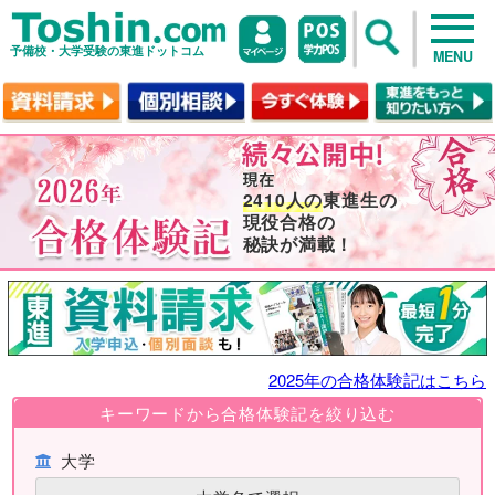
予備校・大学受験の東進ドットコム
MENU
2410人の
東進生の
現役合格の
秘訣が満載！
2025年の合格体験記はこちら
キーワードから合格体験記を絞り込む
大学