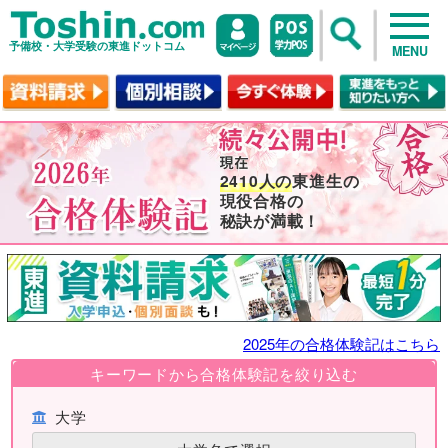
予備校・大学受験の東進ドットコム
MENU
2410人の
東進生の
現役合格の
秘訣が満載！
2025年の合格体験記はこちら
キーワードから合格体験記を絞り込む
大学