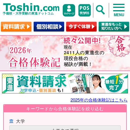
予備校・大学受験の東進ドットコム
MENU
2411人の
東進生の
現役合格の
秘訣が満載！
2025年の合格体験記はこちら
キーワードから合格体験記を絞り込む
大学