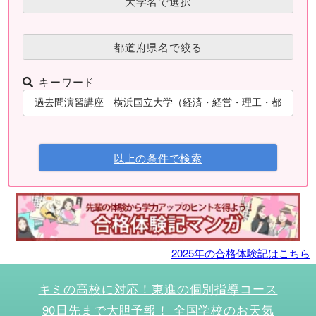
大学名で選択
都道府県名で絞る
キーワード
以上の条件で検索
2025年の合格体験記はこちら
キミの高校に対応！東進の個別指導コース
90日先まで大胆予報！ 全国学校のお天気