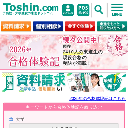
予備校・大学受験の東進ドットコム
MENU
2410人の
東進生の
現役合格の
秘訣が満載！
2025年の合格体験記はこちら
キーワードから合格体験記を絞り込む
大学