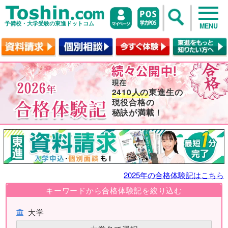
予備校・大学受験の東進ドットコム
MENU
2410人の
東進生の
現役合格の
秘訣が満載！
2025年の合格体験記はこちら
キーワードから合格体験記を絞り込む
大学