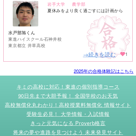
岩手大学
農学部
no
夏休みをより良く過ごすには計画から
image
水戸部旭くん
東進ハイスクール石神井校
東京都立 井草高校
→続きを読む
1
2025年の合格体験記はこちら
キミの高校に対応！東進の個別指導コース
90日先まで大胆予報！ 全国学校のお天気
高校無償化丸わかり！高校授業料無償化 情報サイト
受験生必見！ 大学情報・入試情報
きっと元気になる Proverb格言
将来の夢や進路を見つけよう 未来発見サイト