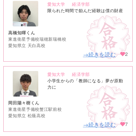
愛知大学
経済学部
no
限られた時間で励んだ経験は僕の財産
image
高橋知暉くん
東進衛星予備校瑞穂新瑞橋校
愛知県立 天白高校
→続きを読む
2
愛知大学
経済学部
no
小学生からの「教師になる」夢が原動
image
力に
岡田陽々樹くん
東進衛星予備校蟹江駅前校
愛知県立 松蔭高校
→続きを読む
7