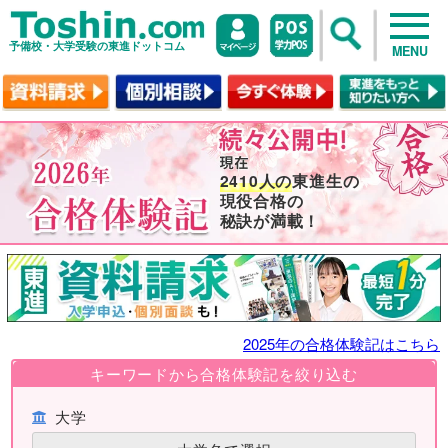
予備校・大学受験の東進ドットコム
MENU
2410人の
東進生の
現役合格の
秘訣が満載！
2025年の合格体験記はこちら
キーワードから合格体験記を絞り込む
大学