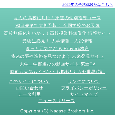
2025年の合格体験記はこちら
キミの高校に対応！東進の個別指導コース
90日先まで大胆予報！ 全国学校のお天気
高校無償化丸わかり！高校授業料無償化 情報サイト
受験生必見！ 大学情報・入試情報
きっと元気になる Proverb格言
将来の夢や進路を見つけよう 未来発見サイト
大学・学部選びの動画サイト 東進TV
時刻も天気もイベントも掲載! ナガセ世界時計
このサイトについて
リンクについて
お問い合わせ
プライバシーポリシー
データ利用
サイトマップ
ニュースリリース
Copyright (C) Nagase Brothers Inc.