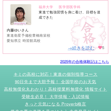
福井大学
医学部医学科
no
東進で勉強習慣を身に着け、目標を達
image
成できた
内藤ゆいさん
東進衛星予備校豊橋南栄校
愛知県立 時習館高校
→続きを読む
5
2025年の合格体験記はこちら
キミの高校に対応！東進の個別指導コース
90日先まで大胆予報！ 全国学校のお天気
高校無償化丸わかり！高校授業料無償化 情報サイト
受験生必見！ 大学情報・入試情報
きっと元気になる Proverb格言