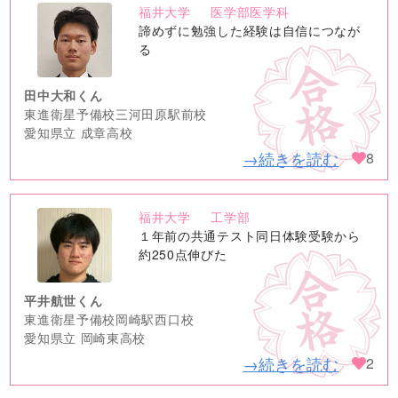
福井大学
医学部医学科
no
諦めずに勉強した経験は自信につなが
image
る
田中大和くん
東進衛星予備校三河田原駅前校
愛知県立 成章高校
→続きを読む
8
福井大学
工学部
no
１年前の共通テスト同日体験受験から
image
約250点伸びた
平井航世くん
東進衛星予備校岡崎駅西口校
愛知県立 岡崎東高校
→続きを読む
2