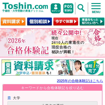
予備校・大学受験の東進ドットコム
MENU
2410人の
東進生の
現役合格の
秘訣が満載！
2025年の合格体験記はこちら
キーワードから合格体験記を絞り込む
大学