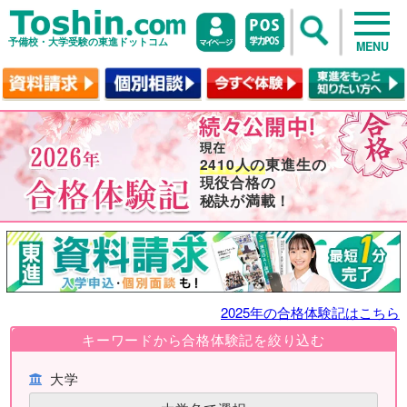
予備校・大学受験の東進ドットコム
MENU
2410人の
東進生の
現役合格の
秘訣が満載！
2025年の合格体験記はこちら
キーワードから合格体験記を絞り込む
大学