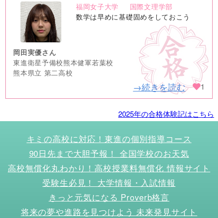
福岡女子大学
国際文理学部
no
数学は早めに基礎固めをしておこう
image
岡田実優さん
東進衛星予備校熊本健軍若葉校
熊本県立 第二高校
→続きを読む
1
2025年の合格体験記はこちら
キミの高校に対応！東進の個別指導コース
90日先まで大胆予報！ 全国学校のお天気
高校無償化丸わかり！高校授業料無償化 情報サイト
受験生必見！ 大学情報・入試情報
きっと元気になる Proverb格言
将来の夢や進路を見つけよう 未来発見サイト