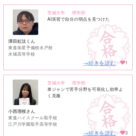
茨城大学
理学部
no
AI演習で自分の弱点を見つけた
image
澤田虹汰くん
東進衛星予備校水戸校
水城高等学校
→続きを読む
1
茨城大学
理学部
no
単ジャンで苦手分野を可視化し効率よ
image
く克服
小西理桜さん
東進ハイスクール取手校
江戸川学園取手高等学校
→続きを読む
3