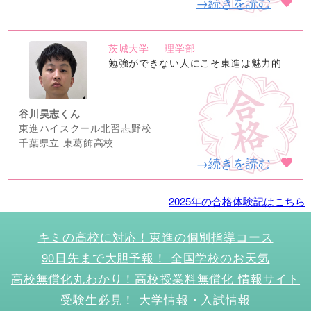
→続きを読む
茨城大学
理学部
no
勉強ができない人にこそ東進は魅力的
image
谷川昊志くん
東進ハイスクール北習志野校
千葉県立 東葛飾高校
→続きを読む
2025年の合格体験記はこちら
キミの高校に対応！東進の個別指導コース
90日先まで大胆予報！ 全国学校のお天気
高校無償化丸わかり！高校授業料無償化 情報サイト
受験生必見！ 大学情報・入試情報