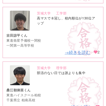
茨城大学
工学部
no
高マスで８冠し、校内順位が130位ア
image
ップ
吉田諒平くん
東進衛星予備校一関校
一関第一高等学校
→続きを読む
2
茨城大学
理学部
no
部活のない日では誰よりも集中
image
桑江朝俐亜くん
東進ハイスクール柏校
千葉県立 柏南高校