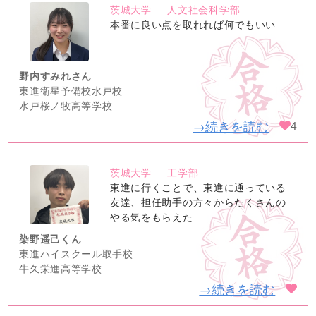
茨城大学
人文社会科学部
no
本番に良い点を取れれば何でもいい
image
野内すみれさん
東進衛星予備校水戸校
水戸桜ノ牧高等学校
→続きを読む
4
茨城大学
工学部
no
東進に行くことで、東進に通っている
image
友達、担任助手の方々からたくさんの
やる気をもらえた
染野遥己くん
東進ハイスクール取手校
牛久栄進高等学校
→続きを読む