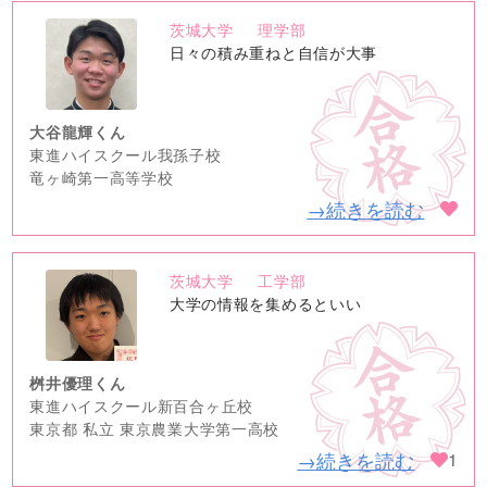
茨城大学
理学部
no
日々の積み重ねと自信が大事
image
大谷龍輝くん
東進ハイスクール我孫子校
竜ヶ崎第一高等学校
→続きを読む
茨城大学
工学部
no
大学の情報を集めるといい
image
桝井優理くん
東進ハイスクール新百合ヶ丘校
東京都 私立 東京農業大学第一高校
→続きを読む
1