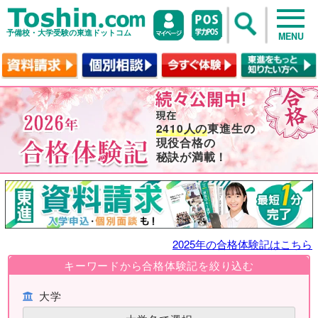
予備校・大学受験の東進ドットコム
MENU
2410人の
東進生の
現役合格の
秘訣が満載！
2025年の合格体験記はこちら
キーワードから合格体験記を絞り込む
大学