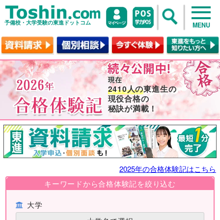
予備校・大学受験の東進ドットコム
MENU
2410人の
東進生の
現役合格の
秘訣が満載！
2025年の合格体験記はこちら
キーワードから合格体験記を絞り込む
大学