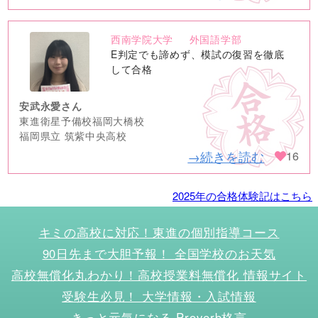
西南学院大学
外国語学部
no
E判定でも諦めず、模試の復習を徹底
image
して合格
安武永愛さん
東進衛星予備校福岡大橋校
福岡県立 筑紫中央高校
→続きを読む
16
2025年の合格体験記はこちら
キミの高校に対応！東進の個別指導コース
90日先まで大胆予報！ 全国学校のお天気
高校無償化丸わかり！高校授業料無償化 情報サイト
受験生必見！ 大学情報・入試情報
きっと元気になる Proverb格言