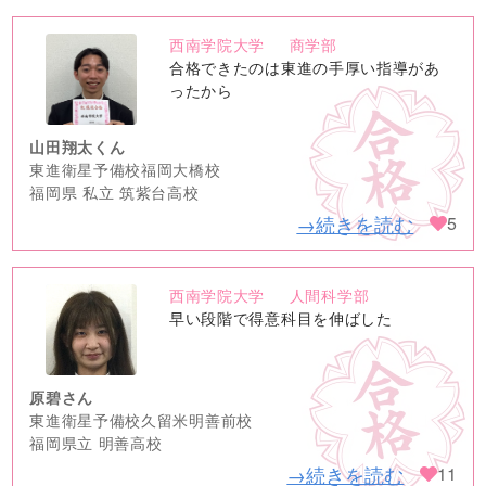
西南学院大学
商学部
no
合格できたのは東進の手厚い指導があ
image
ったから
山田翔太くん
東進衛星予備校福岡大橋校
福岡県 私立 筑紫台高校
→続きを読む
5
西南学院大学
人間科学部
no
早い段階で得意科目を伸ばした
image
原碧さん
東進衛星予備校久留米明善前校
福岡県立 明善高校
→続きを読む
11