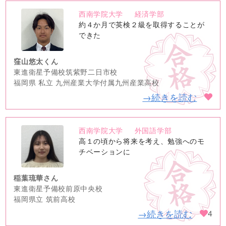
西南学院大学
経済学部
no
約４か月で英検２級を取得することが
image
できた
窪山悠太くん
東進衛星予備校筑紫野二日市校
福岡県 私立 九州産業大学付属九州産業高校
→続きを読む
西南学院大学
外国語学部
no
高１の頃から将来を考え、勉強へのモ
image
チベーションに
稲葉琉華さん
東進衛星予備校前原中央校
福岡県立 筑前高校
→続きを読む
4