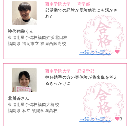
西南学院大学
商学部
no
部活動での経験が受験勉強にも活かさ
image
れた
神代翔栄くん
東進衛星予備校福岡姪浜北口校
福岡県 福岡市立 福岡西陵高校
→続きを読む
1
西南学院大学
経済学部
no
担任助手の方の実体験が将来像を考え
image
るきっかけに
北川蒼さん
東進衛星予備校福岡大橋校
福岡県 私立 筑陽学園高校
→続きを読む
3